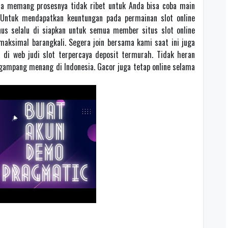
ara memang prosesnya tidak ribet untuk Anda bisa coba main
 Untuk mendapatkan keuntungan pada permainan slot online
s selalu di siapkan untuk semua member situs slot online
emaksimal barangkali. Segera join bersama kami saat ini juga
di web judi slot terpercaya deposit termurah. Tidak heran
e gampang menang di Indonesia. Gacor juga tetap online selama