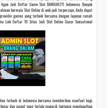
di Agen Judi Daftar Game Slot BANDAR211 Indonesia. Banyak
ahinan bermain Slot Online di web judi terpercaya. Anda dapat
 provider games yang terbaik bersama dengan layanan ramah
 Link Daftar 10 Situs Judi Slot Online Gacor Sensational
.
line terbaik di Indonesia bersama memberikan manfaat bagi
besar dan jacpot yang terlalu menarik tentunya mendapatkan