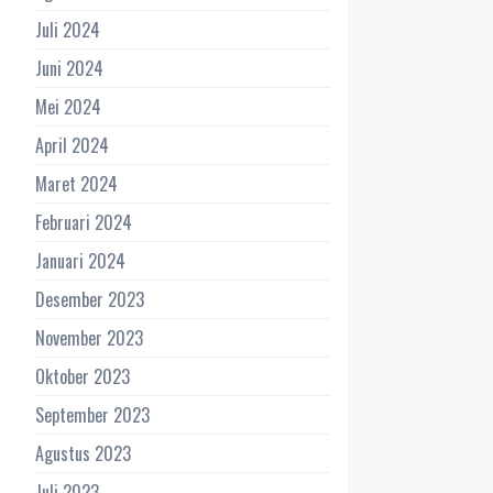
Juli 2024
Juni 2024
Mei 2024
April 2024
Maret 2024
Februari 2024
Januari 2024
Desember 2023
November 2023
Oktober 2023
September 2023
Agustus 2023
Juli 2023