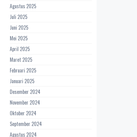
Agustus 2025
Juli 2025
Juni 2025
Mei 2025
April 2025
Maret 2025
Februari 2025
Januari 2025
Desember 2024
November 2024
Oktober 2024
September 2024
Agustus 2024