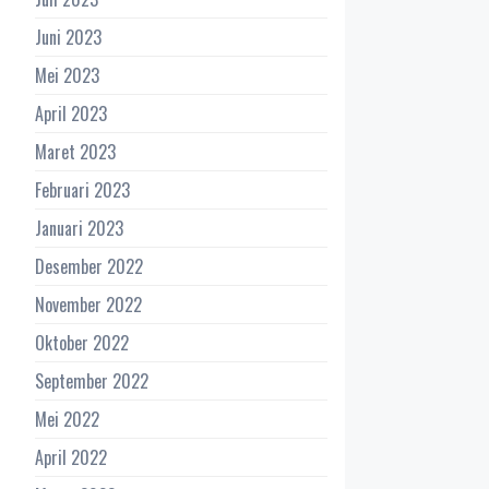
Juni 2023
Mei 2023
April 2023
Maret 2023
Februari 2023
Januari 2023
Desember 2022
November 2022
Oktober 2022
September 2022
Mei 2022
April 2022