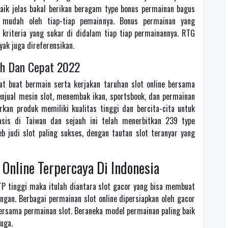
 baik jelas bakal berikan beragam type bonus permainan bagus
 mudah oleh tiap-tiap pemainnya. Bonus permainan yang
 kriteria yang sukar di didalam tiap tiap permainannya. RTG
nyak juga direferensikan.
ah Dan Cepat 2022
bat buat bermain serta kerjakan taruhan slot online bersama
jual mesin slot, menembak ikan, sportsbook, dan permainan
kan produk memiliki kualitas tinggi dan bercita-cita untuk
sis di Taiwan dan sejauh ini telah menerbitkan 239 type
b judi slot paling sukses, dengan tautan slot teranyar yang
Online Terpercaya Di Indonesia
TP tinggi maka itulah diantara slot gacor yang bisa membuat
an. Berbagai permainan slot online dipersiapkan oleh gacor
bersama permainan slot. Beraneka model permainan paling baik
uga.