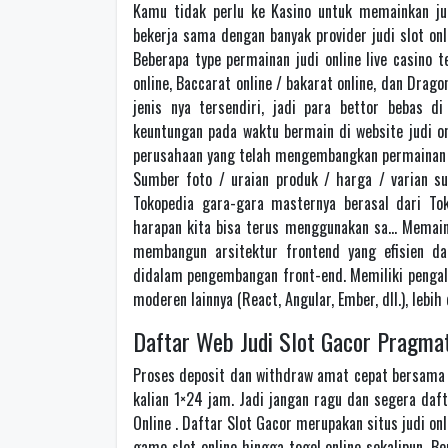
Kamu tidak perlu ke Kasino untuk memainkan ju
bekerja sama dengan banyak provider judi slot on
Beberapa type permainan judi online live casino te
online, Baccarat online / bakarat online, dan Drag
jenis nya tersendiri, jadi para bettor bebas d
keuntungan pada waktu bermain di website judi on
perusahaan yang telah mengembangkan permainan y
Sumber foto / uraian produk / harga / varian su
Tokopedia gara-gara masternya berasal dari Tok
harapan kita bisa terus menggunakan sa… Memaink
membangun arsitektur frontend yang efisien da
didalam pengembangan front-end. Memiliki pengal
moderen lainnya (React, Angular, Ember, dll.), lebi
Daftar Web Judi Slot Gacor Pragmati
Proses deposit dan withdraw amat cepat bersama 
kalian 1×24 jam. Jadi jangan ragu dan segera daft
Online . Daftar Slot Gacor merupakan situs judi o
game slot online hingga togel online sekalipun. B