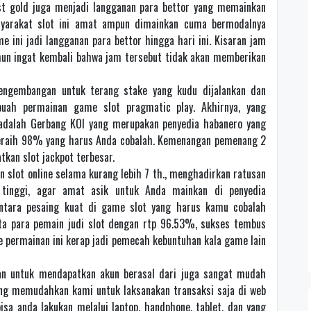
st gold juga menjadi langganan para bettor yang memainkan
syarakat slot ini amat ampun dimainkan cuma bermodalnya
 ini jadi langganan para bettor hingga hari ini. Kisaran jam
amun ingat kembali bahwa jam tersebut tidak akan memberikan
engembangan untuk terang stake yang kudu dijalankan dan
uah permainan game slot pragmatic play. Akhirnya, yang
adalah Gerbang KOI yang merupakan penyedia habanero yang
 meraih 98% yang harus Anda cobalah. Kemenangan pemenang 2
an slot jackpot terbesar.
 slot online selama kurang lebih 7 th., menghadirkan ratusan
tinggi, agar amat asik untuk Anda mainkan di penyedia
tara pesaing kuat di game slot yang harus kamu cobalah
ata para pemain judi slot dengan rtp 96.53%, sukses tembus
tipe permainan ini kerap jadi pemecah kebuntuhan kala game lain
dan untuk mendapatkan akun berasal dari juga sangat mudah
ang memudahkan kami untuk laksanakan transaksi saja di web
bisa anda lakukan melalui laptop, handphone, tablet, dan yang