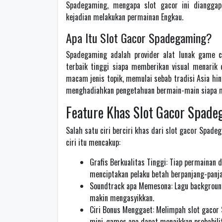
Spadegaming, mengapa slot gacor ini dianggap
kejadian melakukan permainan Engkau.
Apa Itu Slot Gacor Spadegaming?
Spadegaming adalah provider alat lunak game ca
terbaik tinggi siapa memberikan visual menari
macam jenis topik, memulai sebab tradisi Asia hi
menghadiahkan pengetahuan bermain-main siapa 
Feature Khas Slot Gacor Spad
Salah satu ciri berciri khas dari slot gacor Spade
ciri itu mencakup:
Grafis Berkualitas Tinggi: Tiap permainan
menciptakan pelaku betah berpanjang-panj
Soundtrack apa Memesona: Lagu backgroun
makin mengasyikkan.
Ciri Bonus Menggaet: Melimpah slot gacor 
mini-games apa dapat menaikkan probabili