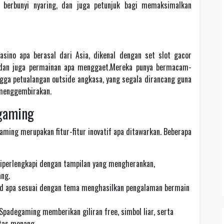
 berbunyi nyaring, dan juga petunjuk bagi memaksimalkan
sino apa berasal dari Asia, dikenal dengan set slot gacor
k dan juga permainan apa menggaet.Mereka punya bermacam-
ngga petualangan outside angkasa, yang segala dirancang guna
menggembirakan.
egaming
gaming merupakan fitur-fitur inovatif apa ditawarkan. Beberapa
 diperlengkapi dengan tampilan yang mengherankan,
ang.
d apa sesuai dengan tema menghasilkan pengalaman bermain
Spadegaming memberikan giliran free, simbol liar, serta
tas menang.