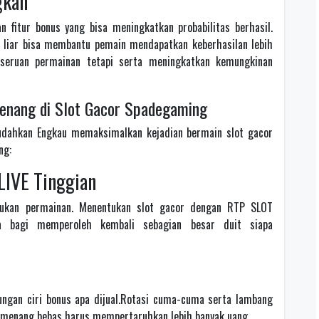
gkan
 fitur bonus yang bisa meningkatkan probabilitas berhasil.
 liar bisa membantu pemain mendapatkan keberhasilan lebih
keseruan permainan tetapi serta meningkatkan kemungkinan
enang di Slot Gacor Spadegaming
udahkan Engkau memaksimalkan kejadian bermain slot gacor
ng:
 LIVE Tinggian
kukan permainan. Menentukan slot gacor dengan RTP SLOT
da bagi memperoleh kembali sebagian besar duit siapa
ngan ciri bonus apa dijual.Rotasi cuma-cuma serta lambang
 menang bebas harus mempertaruhkan lebih banyak uang.