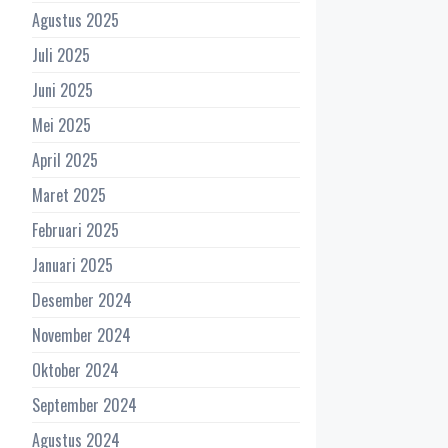
Agustus 2025
Juli 2025
Juni 2025
Mei 2025
April 2025
Maret 2025
Februari 2025
Januari 2025
Desember 2024
November 2024
Oktober 2024
September 2024
Agustus 2024