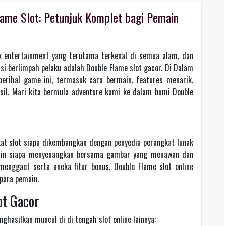
lame Slot: Petunjuk Komplet bagi Pemain
uk entertainment yang terutama terkenal di semua alam, dan
si berlimpah pelaku adalah Double Flame slot gacor. Di Dalam
 perihal game ini, termasuk cara bermain, features menarik,
sil. Mari kita bermula adventure kami ke dalam bumi Double
at slot siapa dikembangkan dengan penyedia perangkat lunak
ain siapa menyenangkan bersama gambar yang menawan dan
enggaet serta aneka fitur bonus, Double Flame slot online
para pemain.
ot Gacor
ghasilkan muncul di di tengah slot online lainnya: