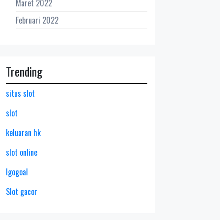
Maret 2022
Februari 2022
Trending
situs slot
slot
keluaran hk
slot online
lgogoal
Slot gacor