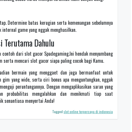
ntap. Determine batas kerugian serta kemenangan sebelumnya
 internal game yang nggak menghasilkan.
si Terutama Dahulu
ion contoh dari slot gacor Spadegaming.Ini hendak menyumbang
erta mencari slot gacor siapa paling cocok bagi Kamu.
adian bermain yang menggaet dan juga bermanfaat untuk
m gim yang wide, serta ciri bonus apa menguntungkan, nggak
 menguji peruntungannya. Dengan mengaplikasikan saran yang
n probabilitas mengalahkan dan menikmati tiap saat
ik senantiasa menyertai Anda!
Tagged
slot online terpercaya di indonesia