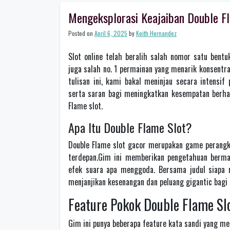
Mengeksplorasi Keajaiban Double F
Posted on
April 6, 2025
by
Keith Hernandez
Slot online telah beralih salah nomor satu bent
juga salah no. 1 permainan yang menarik konsentra
tulisan ini, kami bakal meninjau secara intensif
serta saran bagi meningkatkan kesempatan berha
Flame slot.
Apa Itu Double Flame Slot?
Double Flame slot gacor merupakan game perangk
terdepan.Gim ini memberikan pengetahuan berm
efek suara apa menggoda. Bersama judul siapa m
menjanjikan kesenangan dan peluang gigantic bagi 
Feature Pokok Double Flame Sl
Gim ini punya beberapa feature kata sandi yang men