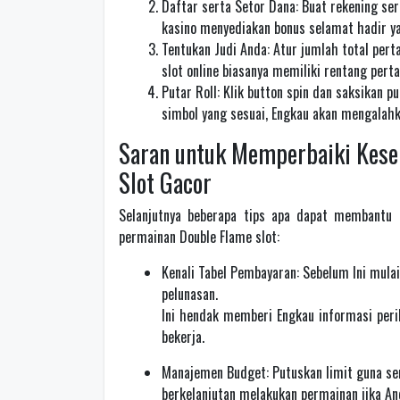
Daftar serta Setor Dana: Buat rekening se
kasino menyediakan bonus selamat hadir y
Tentukan Judi Anda: Atur jumlah total per
slot online biasanya memiliki rentang perta
Putar Roll: Klik button spin dan saksikan
simbol yang sesuai, Engkau akan mengalahk
Saran untuk Memperbaiki Kese
Slot Gacor
Selanjutnya beberapa tips apa dapat membantu
permainan Double Flame slot:
Kenali Tabel Pembayaran: Sebelum Ini mul
pelunasan.
Ini hendak memberi Engkau informasi peri
bekerja.
Manajemen Budget: Putuskan limit guna send
berkelanjutan melakukan permainan jika A