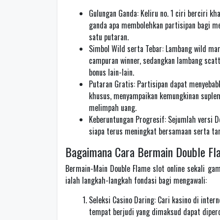
Gulungan Ganda: Keliru no. 1 ciri berciri k
ganda apa membolehkan partisipan bagi me
satu putaran.
Simbol Wild serta Tebar: Lambang wild 
campuran winner, sedangkan lambang scatt
bonus lain-lain.
Putaran Gratis: Partisipan dapat menyebab
khusus, menyampaikan kemungkinan suplem
melimpah uang.
Keberuntungan Progresif: Sejumlah versi D
siapa terus meningkat bersamaan serta tar
Bagaimana Cara Bermain Double Fl
Bermain-Main Double Flame slot online sekali ga
ialah langkah-langkah fondasi bagi mengawali:
Seleksi Casino Daring: Cari kasino di inter
tempat berjudi yang dimaksud dapat diperca