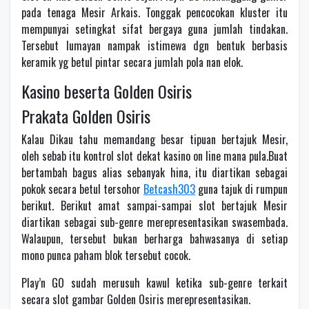
pada tenaga Mesir Arkais. Tonggak pencocokan kluster itu
mempunyai setingkat sifat bergaya guna jumlah tindakan.
Tersebut lumayan nampak istimewa dgn bentuk berbasis
keramik yg betul pintar secara jumlah pola nan elok.
Kasino beserta Golden Osiris
Prakata Golden Osiris
Kalau Dikau tahu memandang besar tipuan bertajuk Mesir,
oleh sebab itu kontrol slot dekat kasino on line mana pula.Buat
bertambah bagus alias sebanyak hina, itu diartikan sebagai
pokok secara betul tersohor
Betcash303
guna tajuk di rumpun
berikut. Berikut amat sampai-sampai slot bertajuk Mesir
diartikan sebagai sub-genre merepresentasikan swasembada.
Walaupun, tersebut bukan berharga bahwasanya di setiap
mono punca paham blok tersebut cocok.
Play’n GO sudah merusuh kawul ketika sub-genre terkait
secara slot gambar Golden Osiris merepresentasikan.