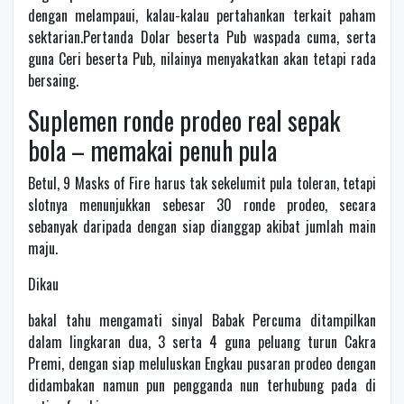
dengan melampaui, kalau-kalau pertahankan terkait paham
sektarian.Pertanda Dolar beserta Pub waspada cuma, serta
guna Ceri beserta Pub, nilainya menyakatkan akan tetapi rada
bersaing.
Suplemen ronde prodeo real sepak
bola – memakai penuh pula
Betul, 9 Masks of Fire harus tak sekelumit pula toleran, tetapi
slotnya menunjukkan sebesar 30 ronde prodeo, secara
sebanyak daripada dengan siap dianggap akibat jumlah main
maju.
Dikau
bakal tahu mengamati sinyal Babak Percuma ditampilkan
dalam lingkaran dua, 3 serta 4 guna peluang turun Cakra
Premi, dengan siap meluluskan Engkau pusaran prodeo dengan
didambakan namun pun pengganda nun terhubung pada di