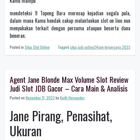
Kamu mampu
mendeteksi 9 Topeng Bara meresap kejadian segala pula,
dalam mana Kamu hendak cakap melantunkan slot on line nun
menyukakan terkait dengan percuma ataupun beserta dana
beneran.
Posted in
Situs Slot Online
Tagged
situs judi online24jam terpercaya 2023
Agent Jane Blonde Max Volume Slot Review
Judi Slot JDB Gacor – Cara Main & Analisis
Posted on
November 11, 2023
by
Keith Hernandez
Jane Pirang, Penasihat,
Ukuran