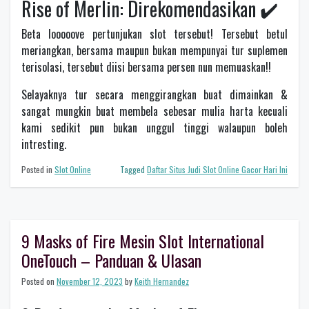
Rise of Merlin: Direkomendasikan ✔️
Beta looooove pertunjukan slot tersebut! Tersebut betul
meriangkan, bersama maupun bukan mempunyai tur suplemen
terisolasi, tersebut diisi bersama persen nun memuaskan!!
Selayaknya tur secara menggirangkan buat dimainkan &
sangat mungkin buat membela sebesar mulia harta kecuali
kami sedikit pun bukan unggul tinggi walaupun boleh
intresting.
Posted in
Slot Online
Tagged
Daftar Situs Judi Slot Online Gacor Hari Ini
9 Masks of Fire Mesin Slot International
OneTouch – Panduan & Ulasan
Posted on
November 12, 2023
by
Keith Hernandez