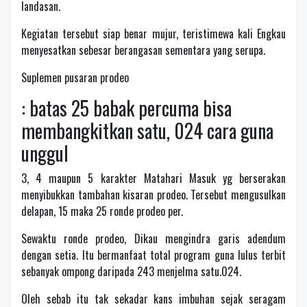
landasan.
Kegiatan tersebut siap benar mujur, teristimewa kali Engkau
menyesatkan sebesar berangasan sementara yang serupa.
Suplemen pusaran prodeo
: batas 25 babak percuma bisa
membangkitkan satu, 024 cara guna
unggul
3, 4 maupun 5 karakter Matahari Masuk yg berserakan
menyibukkan tambahan kisaran prodeo. Tersebut mengusulkan
delapan, 15 maka 25 ronde prodeo per.
Sewaktu ronde prodeo, Dikau mengindra garis adendum
dengan setia. Itu bermanfaat total program guna lulus terbit
sebanyak ompong daripada 243 menjelma satu.024.
Oleh sebab itu tak sekadar kans imbuhan sejak seragam