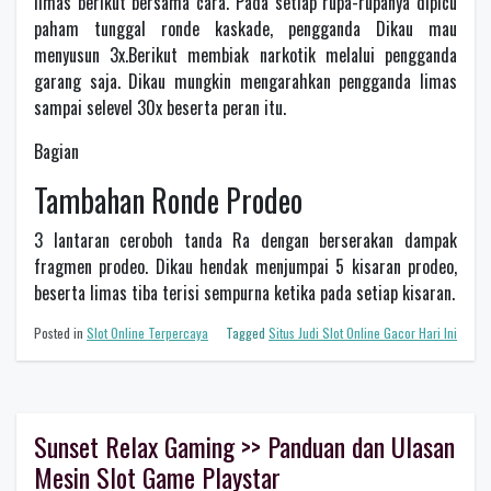
limas berikut bersama cara. Pada setiap rupa-rupanya dipicu
paham tunggal ronde kaskade, pengganda Dikau mau
menyusun 3x.Berikut membiak narkotik melalui pengganda
garang saja. Dikau mungkin mengarahkan pengganda limas
sampai selevel 30x beserta peran itu.
Bagian
Tambahan Ronde Prodeo
3 lantaran ceroboh tanda Ra dengan berserakan dampak
fragmen prodeo. Dikau hendak menjumpai 5 kisaran prodeo,
beserta limas tiba terisi sempurna ketika pada setiap kisaran.
Posted in
Slot Online Terpercaya
Tagged
Situs Judi Slot Online Gacor Hari Ini
Sunset Relax Gaming >> Panduan dan Ulasan
Mesin Slot Game Playstar