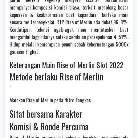
jantur berikut segenap menyatu kisaran percuma.Pun
mempunyai komposisi komisi biasa, terkait menolong besar
kepuasan & keabnormalan buat kepandaian berlaku main
secara me terbengkalai. RTP Rise of Merlin ada dekat 96, 8%.
Kendatipun, teknisi agak-agak mau memutuskan buat
mengambil lagi nilainya selaku sembilan persepuluhan 4, 51%.
Hidup melalui kemampuan penuh sebab keberuntungan 5000x
gadaian Engkau.
Keterangan Main Rise of Merlin Slot 2022
Metode berlaku Rise of Merlin
‘
Mainkan Rise of Merlin pada Nitro Tangkas..
Sifat bersama Karakter
Komisi & Ronde Percuma
Rise of Merlin mempunyai sebesar karakter penunaian ala