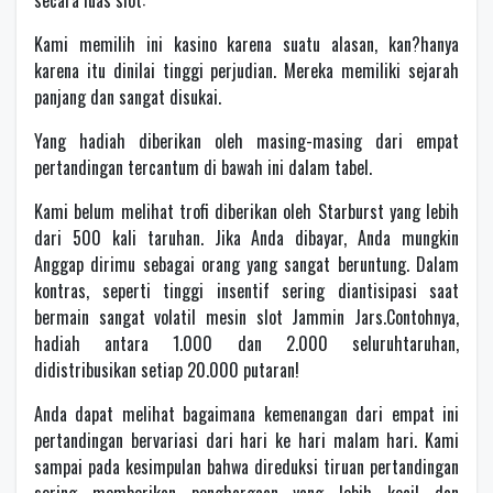
secara luas slot:
Kami memilih ini kasino karena suatu alasan, kan?hanya
karena itu dinilai tinggi perjudian. Mereka memiliki sejarah
panjang dan sangat disukai.
Yang hadiah diberikan oleh masing-masing dari empat
pertandingan tercantum di bawah ini dalam tabel.
Kami belum melihat trofi diberikan oleh Starburst yang lebih
dari 500 kali taruhan. Jika Anda dibayar, Anda mungkin
Anggap dirimu sebagai orang yang sangat beruntung. Dalam
kontras, seperti tinggi insentif sering diantisipasi saat
bermain sangat volatil mesin slot Jammin Jars.Contohnya,
hadiah antara 1.000 dan 2.000 seluruhtaruhan,
didistribusikan setiap 20.000 putaran!
Anda dapat melihat bagaimana kemenangan dari empat ini
pertandingan bervariasi dari hari ke hari malam hari. Kami
sampai pada kesimpulan bahwa direduksi tiruan pertandingan