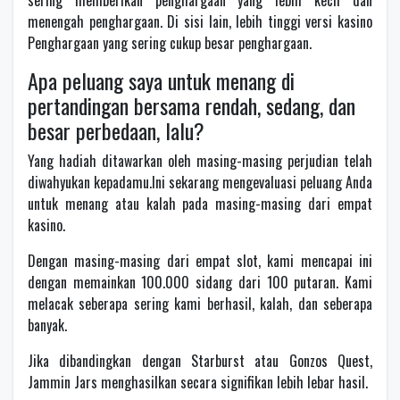
sering memberikan penghargaan yang lebih kecil dan
menengah penghargaan. Di sisi lain, lebih tinggi versi kasino
Penghargaan yang sering cukup besar penghargaan.
Apa peluang saya untuk menang di
pertandingan bersama rendah, sedang, dan
besar perbedaan, lalu?
Yang hadiah ditawarkan oleh masing-masing perjudian telah
diwahyukan kepadamu.Ini sekarang mengevaluasi peluang Anda
untuk menang atau kalah pada masing-masing dari empat
kasino.
Dengan masing-masing dari empat slot, kami mencapai ini
dengan memainkan 100.000 sidang dari 100 putaran. Kami
melacak seberapa sering kami berhasil, kalah, dan seberapa
banyak.
Jika dibandingkan dengan Starburst atau Gonzos Quest,
Jammin Jars menghasilkan secara signifikan lebih lebar hasil.