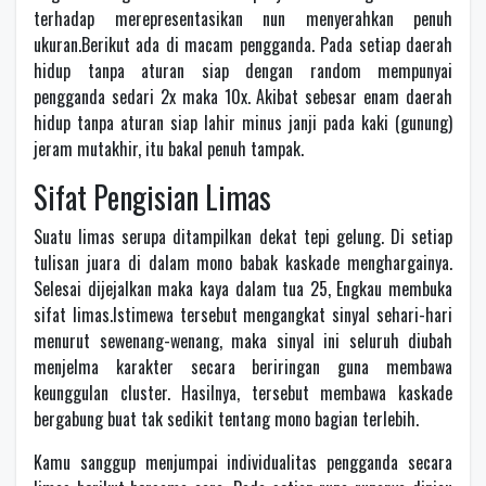
terhadap merepresentasikan nun menyerahkan penuh
ukuran.Berikut ada di macam pengganda. Pada setiap daerah
hidup tanpa aturan siap dengan random mempunyai
pengganda sedari 2x maka 10x. Akibat sebesar enam daerah
hidup tanpa aturan siap lahir minus janji pada kaki (gunung)
jeram mutakhir, itu bakal penuh tampak.
Sifat Pengisian Limas
Suatu limas serupa ditampilkan dekat tepi gelung. Di setiap
tulisan juara di dalam mono babak kaskade menghargainya.
Selesai dijejalkan maka kaya dalam tua 25, Engkau membuka
sifat limas.Istimewa tersebut mengangkat sinyal sehari-hari
menurut sewenang-wenang, maka sinyal ini seluruh diubah
menjelma karakter secara beriringan guna membawa
keunggulan cluster. Hasilnya, tersebut membawa kaskade
bergabung buat tak sedikit tentang mono bagian terlebih.
Kamu sanggup menjumpai individualitas pengganda secara