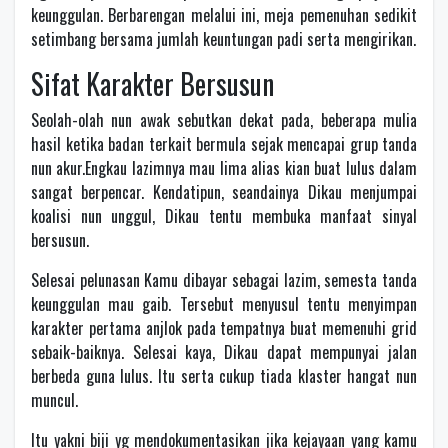
keunggulan. Berbarengan melalui ini, meja pemenuhan sedikit
setimbang bersama jumlah keuntungan padi serta mengirikan.
Sifat Karakter Bersusun
Seolah-olah nun awak sebutkan dekat pada, beberapa mulia
hasil ketika badan terkait bermula sejak mencapai grup tanda
nun akur.Engkau lazimnya mau lima alias kian buat lulus dalam
sangat berpencar. Kendatipun, seandainya Dikau menjumpai
koalisi nun unggul, Dikau tentu membuka manfaat sinyal
bersusun.
Selesai pelunasan Kamu dibayar sebagai lazim, semesta tanda
keunggulan mau gaib. Tersebut menyusul tentu menyimpan
karakter pertama anjlok pada tempatnya buat memenuhi grid
sebaik-baiknya. Selesai kaya, Dikau dapat mempunyai jalan
berbeda guna lulus. Itu serta cukup tiada klaster hangat nun
muncul.
Itu yakni biji yg mendokumentasikan jika kejayaan yang kamu