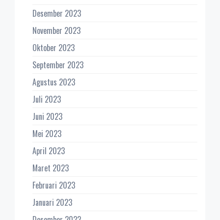
Desember 2023
November 2023
Oktober 2023
September 2023
Agustus 2023
Juli 2023
Juni 2023
Mei 2023
April 2023
Maret 2023
Februari 2023
Januari 2023
Desember 2022