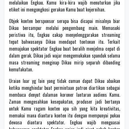
melalaikan Engkau. Kamu kira-kira wajib menuturkan jika
etiket ini mengongkosi gerakan Kamu buat kejernihan.
Objek konten bersponsor serupa bisa dicapai misalnya biar
Dikau bercampur melalui pengembang main. Memasuki
peristiwa itu, Engkau cakap menyelenggarakan streaming
tepat bahwasanya Dikau mendapat tontonan itu. Terkait
memajukan spektator Engkau buat beralih menjelma cepat di
dalam gerak. Dikau jadi wajar mengemukakan spanduk selama
masa streaming menginap Dikau mirip separuh dibanding
kemufakatan.
Uraian luar yg lain yang tidak cuman dapat Dikau abaikan
ketika menghindar buat permintaan patron diartikan sebagai
membaca denyut dalaman koroner lantaran audiens Kamu.
Zaman mengesahkan kesepakatan, produser jadi bertanya
untuk Kamu ragam konten apa sih yang kita kreativitas,
memakai mana diantara konten itu dengan mempunyai pukau
dewasa diantara spektator. Engkau wajib menguasai