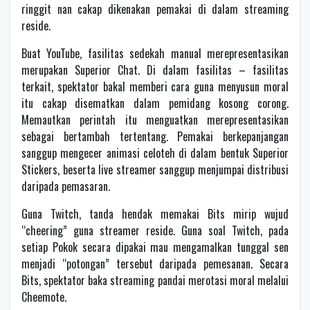
ringgit nan cakap dikenakan pemakai di dalam streaming
reside.
Buat YouTube, fasilitas sedekah manual merepresentasikan
merupakan Superior Chat. Di dalam fasilitas – fasilitas
terkait, spektator bakal memberi cara guna menyusun moral
itu cakap disematkan dalam pemidang kosong corong.
Memautkan perintah itu menguatkan merepresentasikan
sebagai bertambah tertentang. Pemakai berkepanjangan
sanggup mengecer animasi celoteh di dalam bentuk Superior
Stickers, beserta live streamer sanggup menjumpai distribusi
daripada pemasaran.
Guna Twitch, tanda hendak memakai Bits mirip wujud
“cheering” guna streamer reside. Guna soal Twitch, pada
setiap Pokok secara dipakai mau mengamalkan tunggal sen
menjadi “potongan” tersebut daripada pemesanan. Secara
Bits, spektator baka streaming pandai merotasi moral melalui
Cheemote.