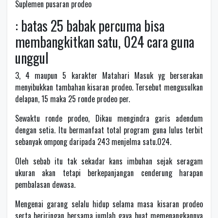
Suplemen pusaran prodeo
: batas 25 babak percuma bisa
membangkitkan satu, 024 cara guna
unggul
3, 4 maupun 5 karakter Matahari Masuk yg berserakan
menyibukkan tambahan kisaran prodeo. Tersebut mengusulkan
delapan, 15 maka 25 ronde prodeo per.
Sewaktu ronde prodeo, Dikau mengindra garis adendum
dengan setia. Itu bermanfaat total program guna lulus terbit
sebanyak ompong daripada 243 menjelma satu.024.
Oleh sebab itu tak sekadar kans imbuhan sejak seragam
ukuran akan tetapi berkepanjangan cenderung harapan
pembalasan dewasa.
Mengenai garang selalu hidup selama masa kisaran prodeo
serta beriringan bersama jumlah gaya buat memenangkannya