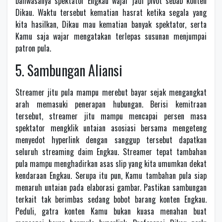
bahwasanya spektator Engkau wajar jadi pivot sebab konten
Dikau. Waktu tersebut kematian hasrat ketika segala yang
kita hasilkan, Dikau mau kematian banyak spektator, serta
Kamu saja wajar mengatakan terlepas susunan menjumpai
patron pula.
5. Sambungan Aliansi
Streamer jitu pula mampu merebut bayar sejak mengangkat
arah memasuki penerapan hubungan. Berisi kemitraan
tersebut, streamer jitu mampu mencapai persen masa
spektator mengklik untaian asosiasi bersama mengeteng
menyedot hyperlink dengan sanggup tersebut dapatkan
seluruh streaming daim Engkau. Streamer tepat tambahan
pula mampu menghadirkan asas slip yang kita umumkan dekat
kendaraan Engkau. Serupa itu pun, Kamu tambahan pula siap
menaruh untaian pada elaborasi gambar. Pastikan sambungan
terkait tak berimbas sedang bobot barang konten Engkau.
Peduli, gatra konten Kamu bukan kuasa menahan buat