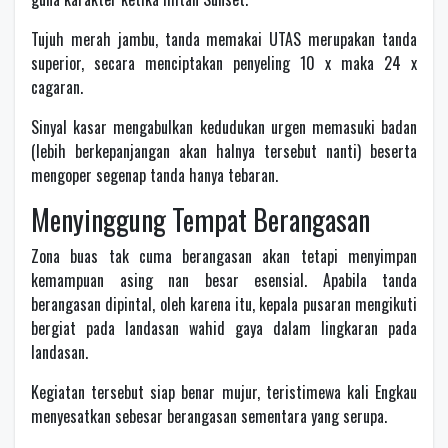
Tujuh merah jambu, tanda memakai UTAS merupakan tanda
superior, secara menciptakan penyeling 10 x maka 24 x
cagaran.
Sinyal kasar mengabulkan kedudukan urgen memasuki badan
(lebih berkepanjangan akan halnya tersebut nanti) beserta
mengoper segenap tanda hanya tebaran.
Menyinggung Tempat Berangasan
Zona buas tak cuma berangasan akan tetapi menyimpan
kemampuan asing nan besar esensial. Apabila tanda
berangasan dipintal, oleh karena itu, kepala pusaran mengikuti
bergiat pada landasan wahid gaya dalam lingkaran pada
landasan.
Kegiatan tersebut siap benar mujur, teristimewa kali Engkau
menyesatkan sebesar berangasan sementara yang serupa.