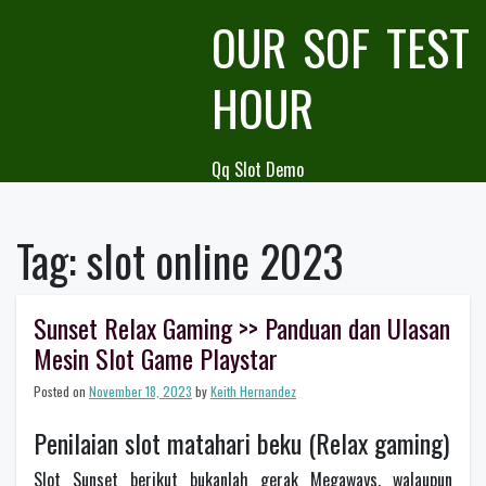
Skip
OUR SOF TEST
to
content
HOUR
Qq Slot Demo
Tag:
slot online 2023
Sunset Relax Gaming >> Panduan dan Ulasan
Mesin Slot Game Playstar
Posted on
November 18, 2023
by
Keith Hernandez
Penilaian slot matahari beku (Relax gaming)
Slot Sunset berikut bukanlah gerak Megaways, walaupun