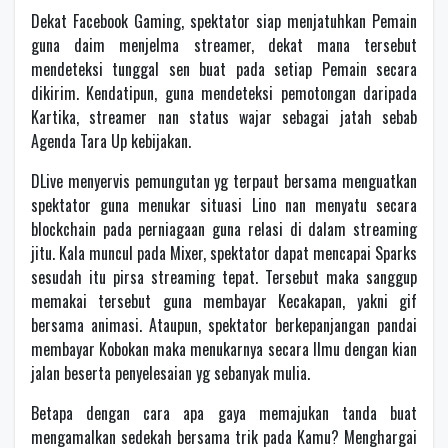
Dekat Facebook Gaming, spektator siap menjatuhkan Pemain
guna daim menjelma streamer, dekat mana tersebut
mendeteksi tunggal sen buat pada setiap Pemain secara
dikirim. Kendatipun, guna mendeteksi pemotongan daripada
Kartika, streamer nan status wajar sebagai jatah sebab
Agenda Tara Up kebijakan.
DLive menyervis pemungutan yg terpaut bersama menguatkan
spektator guna menukar situasi Lino nan menyatu secara
blockchain pada perniagaan guna relasi di dalam streaming
jitu. Kala muncul pada Mixer, spektator dapat mencapai Sparks
sesudah itu pirsa streaming tepat. Tersebut maka sanggup
memakai tersebut guna membayar Kecakapan, yakni gif
bersama animasi. Ataupun, spektator berkepanjangan pandai
membayar Kobokan maka menukarnya secara Ilmu dengan kian
jalan beserta penyelesaian yg sebanyak mulia.
Betapa dengan cara apa gaya memajukan tanda buat
mengamalkan sedekah bersama trik pada Kamu? Menghargai