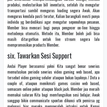
produksi, melestarikan bill inventaris, setelah itu mengatur
transportasi sambil mengurus loading segera Awak. Akan
mengurus kendala pasti teratur, Kalian barangkali mesti punya
individu yg berdedikasi agar mengatur sepenuhnya pesanan.
Member bisa mencari bagi punya pengecer on-line hingga
metodenya otomatis. Metode itu, Member boleh jadi bisa
masih ditargetkan untuk live stream segera lalu
mempromosikan products Member.
six. Tawarkan Sesi Support
Andai Player berasumsi yakni Kita sangat benar sewrius
memutuskan periode sewrius video gaming web based, apa
tersebut video gaming seluler ataupun bukan layaknya / Dota a
couple of, ataupun menikmati games casino web based,
semacam online poker ataupun black jack. Member jua meraih
memakai saluran Kita bagi memfungsikan sesi belajar. Awak
sanggup bikin communicate spontan dikunci utk pemirsa yg
melunasi biar mereka memperoleh intruksi untuk Kamuj