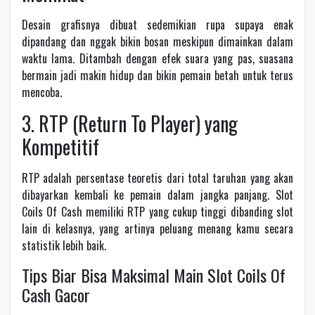
Desain grafisnya dibuat sedemikian rupa supaya enak
dipandang dan nggak bikin bosan meskipun dimainkan dalam
waktu lama. Ditambah dengan efek suara yang pas, suasana
bermain jadi makin hidup dan bikin pemain betah untuk terus
mencoba.
3. RTP (Return To Player) yang
Kompetitif
RTP adalah persentase teoretis dari total taruhan yang akan
dibayarkan kembali ke pemain dalam jangka panjang. Slot
Coils Of Cash memiliki RTP yang cukup tinggi dibanding slot
lain di kelasnya, yang artinya peluang menang kamu secara
statistik lebih baik.
Tips Biar Bisa Maksimal Main Slot Coils Of
Cash Gacor