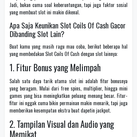
Jadi, bukan cuma soal keberuntungan, tapi juga faktor sosial
yang membuat slot ini makin dikenal.
Apa Saja Keunikan Slot Coils Of Cash Gacor
Dibanding Slot Lain?
Buat kamu yang masih ragu mau coba, berikut beberapa hal
yang membedakan Slot Coils Of Cash dengan slot lainnya:
1. Fitur Bonus yang Melimpah
Salah satu daya tarik utama slot ini adalah fitur bonusnya
yang beragam. Mulai dari free spins, multiplier, hingga mini
games yang bisa meningkatkan peluang menang besar. Fitur-
fitur ini nggak cuma bikin permainan makin menarik, tapi juga
memberikan kesempatan ekstra buat dapetin jackpot.
2. Tampilan Visual dan Audio yang
Memikat