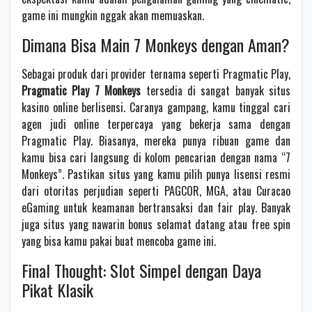
game ini mungkin nggak akan memuaskan.
Dimana Bisa Main 7 Monkeys dengan Aman?
Sebagai produk dari provider ternama seperti Pragmatic Play,
Pragmatic Play 7 Monkeys
tersedia di sangat banyak situs
kasino online berlisensi. Caranya gampang, kamu tinggal cari
agen judi online terpercaya yang bekerja sama dengan
Pragmatic Play. Biasanya, mereka punya ribuan game dan
kamu bisa cari langsung di kolom pencarian dengan nama “7
Monkeys”. Pastikan situs yang kamu pilih punya lisensi resmi
dari otoritas perjudian seperti PAGCOR, MGA, atau Curacao
eGaming untuk keamanan bertransaksi dan fair play. Banyak
juga situs yang nawarin bonus selamat datang atau free spin
yang bisa kamu pakai buat mencoba game ini.
Final Thought: Slot Simpel dengan Daya
Pikat Klasik