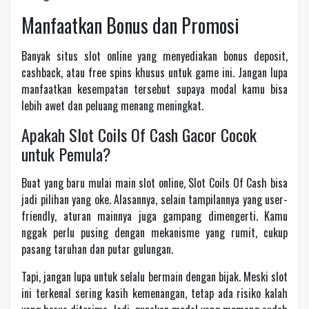
Manfaatkan Bonus dan Promosi
Banyak situs slot online yang menyediakan bonus deposit,
cashback, atau free spins khusus untuk game ini. Jangan lupa
manfaatkan kesempatan tersebut supaya modal kamu bisa
lebih awet dan peluang menang meningkat.
Apakah Slot Coils Of Cash Gacor Cocok
untuk Pemula?
Buat yang baru mulai main slot online, Slot Coils Of Cash bisa
jadi pilihan yang oke. Alasannya, selain tampilannya yang user-
friendly, aturan mainnya juga gampang dimengerti. Kamu
nggak perlu pusing dengan mekanisme yang rumit, cukup
pasang taruhan dan putar gulungan.
Tapi, jangan lupa untuk selalu bermain dengan bijak. Meski slot
ini terkenal sering kasih kemenangan, tetap ada risiko kalah