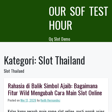
Skip
OUR SOF TEST
to
content
HOUR
Qq Slot Demo
Kategori:
Slot Thailand
Slot Thailand
Rahasia di Balik Simbol Ajaib: Bagaimana
Fitur Wild Mengubah Cara Main Slot Online
Posted on
Mei 13, 2026
by
Keith Hernandez
Kalau kamu pernah main game slot online, pasti nggak asing