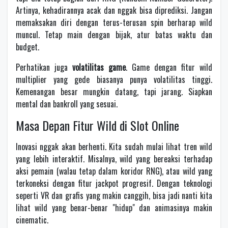
Artinya, kehadirannya acak dan nggak bisa diprediksi. Jangan
memaksakan diri dengan terus-terusan spin berharap wild
muncul. Tetap main dengan bijak, atur batas waktu dan
budget.
Perhatikan juga
volatilitas game
. Game dengan fitur wild
multiplier yang gede biasanya punya volatilitas tinggi.
Kemenangan besar mungkin datang, tapi jarang. Siapkan
mental dan bankroll yang sesuai.
Masa Depan Fitur Wild di Slot Online
Inovasi nggak akan berhenti. Kita sudah mulai lihat tren wild
yang lebih interaktif. Misalnya, wild yang bereaksi terhadap
aksi pemain (walau tetap dalam koridor RNG), atau wild yang
terkoneksi dengan fitur jackpot progresif. Dengan teknologi
seperti VR dan grafis yang makin canggih, bisa jadi nanti kita
lihat wild yang benar-benar "hidup" dan animasinya makin
cinematic.