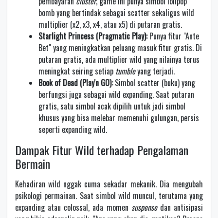
pembayaran
cluster
, game ini punya simbol lolipop
bomb yang bertindak sebagai scatter sekaligus wild
multiplier (x2, x3, x4, atau x5) di putaran gratis.
Starlight Princess (Pragmatic Play):
Punya fitur "Ante
Bet" yang meningkatkan peluang masuk fitur gratis. Di
putaran gratis, ada multiplier wild yang nilainya terus
meningkat seiring setiap
tumble
yang terjadi.
Book of Dead (Play'n GO):
Simbol scatter (buku) yang
berfungsi juga sebagai wild expanding. Saat putaran
gratis, satu simbol acak dipilih untuk jadi simbol
khusus yang bisa melebar memenuhi gulungan, persis
seperti expanding wild.
Dampak Fitur Wild terhadap Pengalaman
Bermain
Kehadiran wild nggak cuma sekadar mekanik. Dia mengubah
psikologi permainan. Saat simbol wild muncul, terutama yang
expanding atau colossal, ada momen
suspense
dan antisipasi