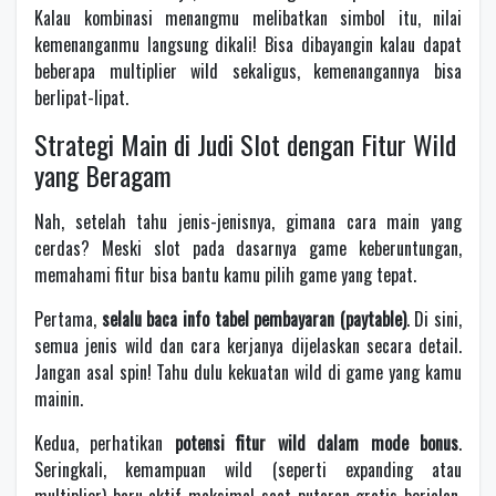
Kalau kombinasi menangmu melibatkan simbol itu, nilai
kemenanganmu langsung dikali! Bisa dibayangin kalau dapat
beberapa multiplier wild sekaligus, kemenangannya bisa
berlipat-lipat.
Strategi Main di Judi Slot dengan Fitur Wild
yang Beragam
Nah, setelah tahu jenis-jenisnya, gimana cara main yang
cerdas? Meski slot pada dasarnya game keberuntungan,
memahami fitur bisa bantu kamu pilih game yang tepat.
Pertama,
selalu baca info tabel pembayaran (paytable)
. Di sini,
semua jenis wild dan cara kerjanya dijelaskan secara detail.
Jangan asal spin! Tahu dulu kekuatan wild di game yang kamu
mainin.
Kedua, perhatikan
potensi fitur wild dalam mode bonus
.
Seringkali, kemampuan wild (seperti expanding atau