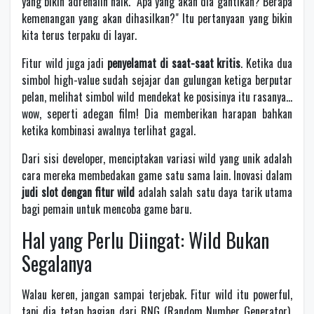
yang bikin adrenalin naik. "Apa yang akan dia gantikan? Berapa
kemenangan yang akan dihasilkan?" Itu pertanyaan yang bikin
kita terus terpaku di layar.
Fitur wild juga jadi
penyelamat di saat-saat kritis
. Ketika dua
simbol high-value sudah sejajar dan gulungan ketiga berputar
pelan, melihat simbol wild mendekat ke posisinya itu rasanya…
wow, seperti adegan film! Dia memberikan harapan bahkan
ketika kombinasi awalnya terlihat gagal.
Dari sisi developer, menciptakan variasi wild yang unik adalah
cara mereka membedakan game satu sama lain. Inovasi dalam
judi slot dengan fitur wild
adalah salah satu daya tarik utama
bagi pemain untuk mencoba game baru.
Hal yang Perlu Diingat: Wild Bukan
Segalanya
Walau keren, jangan sampai terjebak. Fitur wild itu powerful,
tapi dia tetap bagian dari RNG (Random Number Generator).