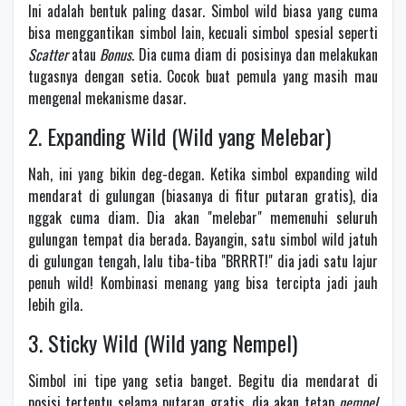
Ini adalah bentuk paling dasar. Simbol wild biasa yang cuma
bisa menggantikan simbol lain, kecuali simbol spesial seperti
Scatter
atau
Bonus
. Dia cuma diam di posisinya dan melakukan
tugasnya dengan setia. Cocok buat pemula yang masih mau
mengenal mekanisme dasar.
2. Expanding Wild (Wild yang Melebar)
Nah, ini yang bikin deg-degan. Ketika simbol expanding wild
mendarat di gulungan (biasanya di fitur putaran gratis), dia
nggak cuma diam. Dia akan "melebar" memenuhi seluruh
gulungan tempat dia berada. Bayangin, satu simbol wild jatuh
di gulungan tengah, lalu tiba-tiba "BRRRT!" dia jadi satu lajur
penuh wild! Kombinasi menang yang bisa tercipta jadi jauh
lebih gila.
3. Sticky Wild (Wild yang Nempel)
Simbol ini tipe yang setia banget. Begitu dia mendarat di
posisi tertentu selama putaran gratis, dia akan tetap
nempel