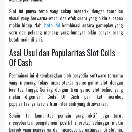
Slot ini punya tema yang cukup menarik, dengan tampilan
visual yang berwarna-warni dan efek suara yang bikin suasana
makin hidup. Nah,
hotel 4d
kombinasi antara gameplay yang
seru dan peluang menang yang lumayan bikin banyak orang
betah main di sini.
Asal Usul dan Popularitas Slot Coils
Of Cash
Permainan ini dikembangkan oleh penyedia software ternama
yang memang fokus menciptakan game-game slot dengan
kualitas tinggi. Seiring dengan tren game slot online yang
makin digemari, Coils Of Cash pun ikut meroket
popularitasnya karena fitur-fitur unik yang ditawarkan.
Selain itu, komunitas pemain yang aktif juga turut
menyebarkan pengalaman positif mereka, sehingga makin
banyak yang penasaran dan mencoba peruntungan di slot ini.