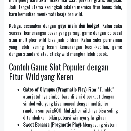
multiplier) baru aktif maksimal saat putaran gratis berjalan.
Jadi, target utama seringkali adalah memicu fitur bonus dulu,
baru kemudian menikmati keajaiban wild.
Ketiga, sesuaikan dengan
gaya main dan budget
. Kalau suka
sensasi kemenangan besar yang jarang, game dengan colossal
atau multiplier wild bisa jadi pilihan. Kalau suka permainan
yang lebih sering kasih kemenangan kecil-kecilan, game
dengan standard atau sticky wild mungkin lebih cocok.
Contoh Game Slot Populer dengan
Fitur Wild yang Keren
Gates of Olympus (Pragmatic Play):
Fitur "Tumble"
atau jatuhnya simbol baru di sini diperkuat dengan
simbol wild yang bisa muncul dengan multiplier
random sampai x500! Multiplier wild-nya bisa saling
ditambahkan, bikin potensi win-nya gila-gilaan.
Sweet Bonanza (Pragmatic Play):
Mengusung sistem