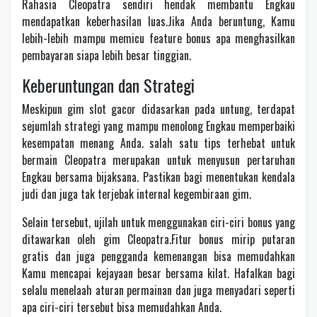
Rahasia Cleopatra sendiri hendak membantu Engkau
mendapatkan keberhasilan luas.Jika Anda beruntung, Kamu
lebih-lebih mampu memicu feature bonus apa menghasilkan
pembayaran siapa lebih besar tinggian.
Keberuntungan dan Strategi
Meskipun gim slot gacor didasarkan pada untung, terdapat
sejumlah strategi yang mampu menolong Engkau memperbaiki
kesempatan menang Anda. salah satu tips terhebat untuk
bermain Cleopatra merupakan untuk menyusun pertaruhan
Engkau bersama bijaksana. Pastikan bagi menentukan kendala
judi dan juga tak terjebak internal kegembiraan gim.
Selain tersebut, ujilah untuk menggunakan ciri-ciri bonus yang
ditawarkan oleh gim Cleopatra.Fitur bonus mirip putaran
gratis dan juga pengganda kemenangan bisa memudahkan
Kamu mencapai kejayaan besar bersama kilat. Hafalkan bagi
selalu menelaah aturan permainan dan juga menyadari seperti
apa ciri-ciri tersebut bisa memudahkan Anda.