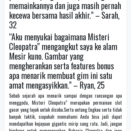
memainkannya dan juga masih pernah
kecewa bersama hasil akhir.” – Sarah,
32
“Aku menyukai bagaimana Misteri
Cleopatra” mengangkut saya ke alam
Mesir kuno. Gambar yang
mengherankan serta features bonus
apa menarik membuat gim ini satu
amat mengasyikkan.” – Ryan, 25
Sebab sejarah apa menarik sampai dengan rancangan apa
menggoda, Misteri Cleopatra” merupakan permainan slot
gacor yang layak untuk dicoba.Serta untung Engkau serta tidak
banyak taktik, siapakah memahami Anda bisa jadi dapat
mendapatkan kejayaan gigantic mirip sang ratu. Jadi, jangan
bimbang untuk mengupayakan Rahasia Cleopatra dan juga