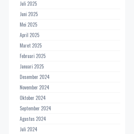
Juli 2025
Juni 2025
Mei 2025
April 2025
Maret 2025
Februari 2025
Januari 2025
Desember 2024
November 2024
Oktober 2024
September 2024
Agustus 2024
Juli 2024