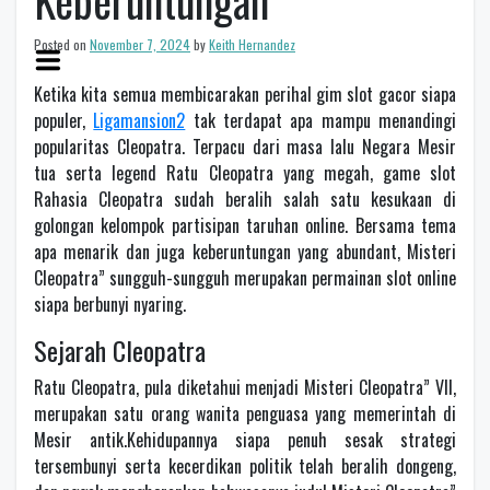
Keberuntungan
Posted on
November 7, 2024
by
Keith Hernandez
Ketika kita semua membicarakan perihal gim slot gacor siapa
populer,
Ligamansion2
tak terdapat apa mampu menandingi
popularitas Cleopatra. Terpacu dari masa lalu Negara Mesir
tua serta legend Ratu Cleopatra yang megah, game slot
Rahasia Cleopatra sudah beralih salah satu kesukaan di
golongan kelompok partisipan taruhan online. Bersama tema
apa menarik dan juga keberuntungan yang abundant, Misteri
Cleopatra” sungguh-sungguh merupakan permainan slot online
siapa berbunyi nyaring.
Sejarah Cleopatra
Ratu Cleopatra, pula diketahui menjadi Misteri Cleopatra” VII,
merupakan satu orang wanita penguasa yang memerintah di
Mesir antik.Kehidupannya siapa penuh sesak strategi
tersembunyi serta kecerdikan politik telah beralih dongeng,