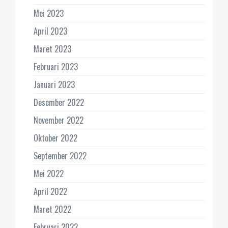
Mei 2023
April 2023
Maret 2023
Februari 2023
Januari 2023
Desember 2022
November 2022
Oktober 2022
September 2022
Mei 2022
April 2022
Maret 2022
Februari 2022