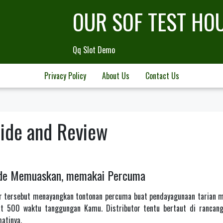
OUR SOF TEST HO
Qq Slot Demo
Privacy Policy
About Us
Contact Us
uide and Review
nde Memuaskan, memakai Percuma
bar tersebut menayangkan tontonan percuma buat pendayagunaan tarian 
at 500 waktu tanggungan Kamu. Distributor tentu bertaut di rancan
atinya.