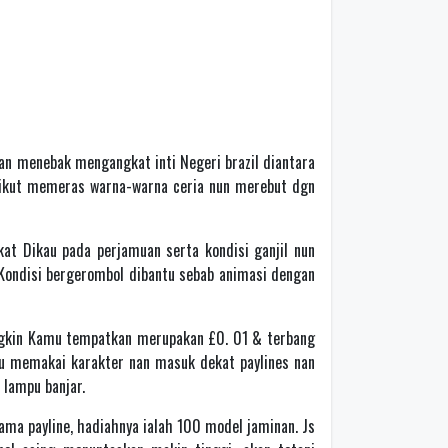
n menebak mengangkat inti Negeri brazil diantara
berikut memeras warna-warna ceria nun merebut dgn
at Dikau pada perjamuan serta kondisi ganjil nun
 Kondisi bergerombol dibantu sebab animasi dengan
ngkin Kamu tempatkan merupakan £0. 01 & terbang
u memakai karakter nan masuk dekat paylines nan
 lampu banjar.
tama payline, hadiahnya ialah 100 model jaminan. Js