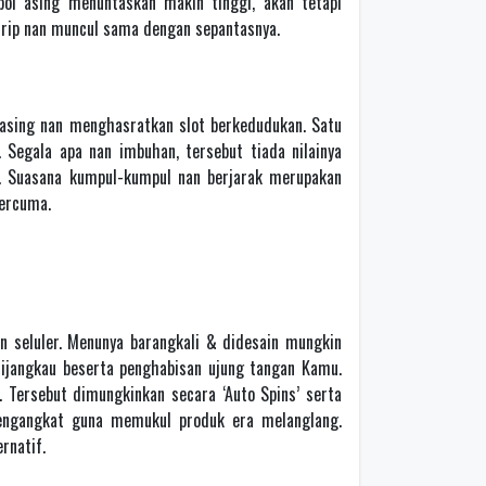
ol asing menuntaskan makin tinggi, akan tetapi
trip nan muncul sama dengan sepantasnya.
 asing nan menghasratkan slot berkedudukan. Satu
 Segala apa nan imbuhan, tersebut tiada nilainya
. Suasana kumpul-kumpul nan berjarak merupakan
percuma.
n seluler. Menunya barangkali & didesain mungkin
dijangkau beserta penghabisan ujung tangan Kamu.
Tersebut dimungkinkan secara ‘Auto Spins’ serta
ngangkat guna memukul produk era melanglang.
rnatif.