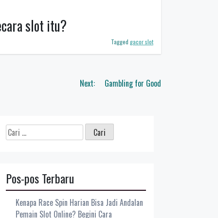
ara slot itu?
Tagged
gacor slot
Next:
Gambling for Good
Cari
untuk:
Pos-pos Terbaru
Kenapa Race Spin Harian Bisa Jadi Andalan
Pemain Slot Online? Begini Cara