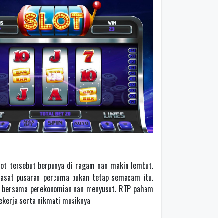
lot tersebut berpunya di ragam nan makin lembut.
iasat pusaran percuma bukan tetap semacam itu.
tal bersama perekonomian nan menyusut. RTP paham
ekerja serta nikmati musiknya.