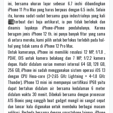
ini, bersama ukuran layar sebesar 6.7 inchi dibandingkan
iPhone 11 Pro Max yang harus berpuas dengan 6.5 inchi. Selain
itu, karena sudut-sudut bersama gaya industrialnya yang kali
ini terbuat dari baja antikarat, ia pun tidak berlekuk dan
dinamis layaknya iPhone-iPhone pendahulunya. Karena
beragam jenis iPhone 12 th. ini punya banyak fitur yang sama
di antara mereka, kami pilih untuk berfokus terlebih pada hal-
hal yang tidak sama di iPhone 12 Pro Max.
Untuk kameranya, iPhone ini memiliki resolusi 12 MP, f/1.8 ,
PDAF, OIS untuk kamera belakang dan 7 MP, f/2.2 kamera
depan. Hadir didalam varian memori internal 64 GB, 128 GB,
256 GB, iPhone ini sudah menggunakan sistem operasi iOS 13
dengan CPU Hexa-core (2×2.65 GHz Lightning + 4×1.8 GHz
Thunder). IPhone 13 mini ini mempunyai sertifikasi IP68 yaitu
dapat bertahan didalam air bersama kedalaman 6 meter
didalam waktu 30 menit. Dibekali bersama dengan processor
A15 Bionic yang canggih buat gadget mungil ini sangat cepat
dan lancar kala digunakan untuk membuka berbagai macam
aplikasi. Berbeda bersama dengan smartphone lainnya, iPhone