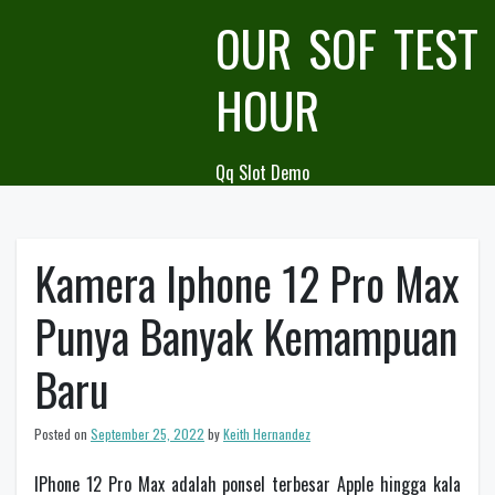
Skip
OUR SOF TEST
to
content
HOUR
Qq Slot Demo
Kamera Iphone 12 Pro Max
Punya Banyak Kemampuan
Baru
Posted on
September 25, 2022
by
Keith Hernandez
IPhone 12 Pro Max adalah ponsel terbesar Apple hingga kala