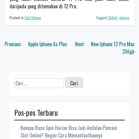
daripada yang ditemukan di 12 Pro.
Posted in
Slot Online
Tagged
256gb
,
iphone
Navigasi
Previous:
Apple Iphone 6s Plus
Next:
New Iphone 12 Pro Max
pos
256gb
Cari
untuk:
Pos-pos Terbaru
Kenapa Race Spin Harian Bisa Jadi Andalan Pemain
Slot Online? Begini Cara Memanfaatkannya