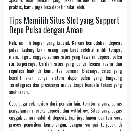
spesifik buat pemain yang pakai metode ini. Jadi, selain
praktis, kamu juga bisa dapatin nilai lebih.
Tips Memilih Situs Slot yang Support
Depo Pulsa dengan Aman
Nah, ini nih bagian yang krusial. Karena kemudahan deposit
pulsa, kadang bikin orang lupa buat selektif milih tempat
main. Ingat, enggak semua situs yang tawarin deposit pulsa
itu terpercaya. Carilah situs yang punya lisensi resmi dan
reputasi baik di komunitas pemain. Biasanya, situs yang
bonafit akan punya sistem
depo pulsa
yang langsung
terintegrasi dan prosesnya mulus tanpa kendala teknis yang
aneh-aneh.
Coba juga cek review dari pemain lain, terutama yang bahas
pengalaman mereka deposit dan withdraw. Situs yang bagus
enggak cuma mudah di deposit, tapi juga lancar dan fair saat
proses penarikan kemenangan. Jangan sampai terjebak di