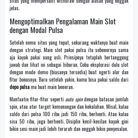
situs yang mempersulit withdraw dengan alasan yang enggak
jelas.
Mengoptimalkan Pengalaman Main Slot
dengan Modal Pulsa
Setelah nemu situs yang tepat, sekarang waktunya buat main
dengan strategi. Main slot pakai pulsa itu sebenernya sama
aja kayak pakai uang asli. Prinsipnya tetaplah bertanggung
jawab dan lihat ini sebagai hiburan. Coba eksplorasi dulu slot
dengan mode demo (biasanya tersedia) buat ngerti alur dan
fitur bonusnya. Baru setelah yakin, kamu bisa pakai saldo dari
depo pulsa
mu buat main beneran.
Manfaatin fitur-fitur seperti
auto spin
dengan batasan jumlah
spin, atau atur target kemenangan dan kekalahan. Misal, kalau
saldo dari pulsa 100 ribu jadi 150 ribu, berhenti. Atau kalau
sisa 50 ribu, juga berhenti. Disiplin kecil-kecilan kayak gini
bikin sesi main jadi lebih terarah dan enggak bikin penyesalan.