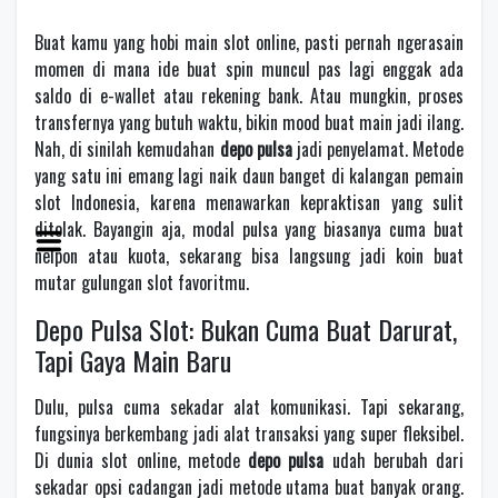
Buat kamu yang hobi main slot online, pasti pernah ngerasain
momen di mana ide buat spin muncul pas lagi enggak ada
saldo di e-wallet atau rekening bank. Atau mungkin, proses
transfernya yang butuh waktu, bikin mood buat main jadi ilang.
Nah, di sinilah kemudahan
depo pulsa
jadi penyelamat. Metode
yang satu ini emang lagi naik daun banget di kalangan pemain
slot Indonesia, karena menawarkan kepraktisan yang sulit
ditolak. Bayangin aja, modal pulsa yang biasanya cuma buat
nelpon atau kuota, sekarang bisa langsung jadi koin buat
mutar gulungan slot favoritmu.
Depo Pulsa Slot: Bukan Cuma Buat Darurat,
Tapi Gaya Main Baru
Dulu, pulsa cuma sekadar alat komunikasi. Tapi sekarang,
fungsinya berkembang jadi alat transaksi yang super fleksibel.
Di dunia slot online, metode
depo pulsa
udah berubah dari
sekadar opsi cadangan jadi metode utama buat banyak orang.