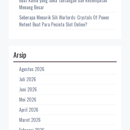
Buat Kamu yang Suka Tantangan dan Kesempatan
Menang Besar
Seberapa Menarik Sih Warlords: Crystals Of Power
Netent Buat Para Pecinta Slot Online?
Arsip
Agustus 2026
Juli 2026
Juni 2026
Mei 2026
April 2026
Maret 2026
Februari 2026