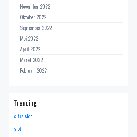
November 2022
Oktober 2022
September 2022
Mei 2022
April 2022
Maret 2022
Februari 2022
Trending
situs slot
slot