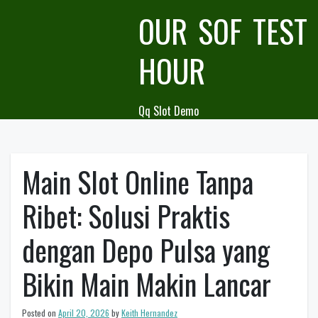
Skip
OUR SOF TEST
to
content
HOUR
Qq Slot Demo
Main Slot Online Tanpa
Ribet: Solusi Praktis
dengan Depo Pulsa yang
Bikin Main Makin Lancar
Posted on
April 20, 2026
by
Keith Hernandez