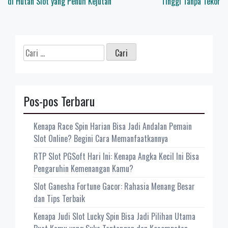
di Hutan Slot yang Penuh Kejutan
Tinggi Tanpa Tekor
Cari
untuk:
Pos-pos Terbaru
Kenapa Race Spin Harian Bisa Jadi Andalan Pemain
Slot Online? Begini Cara Memanfaatkannya
RTP Slot PGSoft Hari Ini: Kenapa Angka Kecil Ini Bisa
Pengaruhin Kemenangan Kamu?
Slot Ganesha Fortune Gacor: Rahasia Menang Besar
dan Tips Terbaik
Kenapa Judi Slot Lucky Spin Bisa Jadi Pilihan Utama