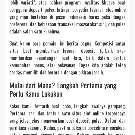
lebih variatif, atau bahkan program loyalitas khusus buat
pengguna deposit pulsa. Intinya, penyedia layanan slot online
yang mau bertahan di pasar Indonesia harus peka dengan
preferensi dan kebiasaan transaksi masyarakat sini, dan pulsa
adalah salah satu kuncinya.
Buat kamu para pemain, ini berita bagus. Kompetisi antar
situs buat memberikan layanan deposit terbaik akan
memberikan keuntungan buat kita, baik dalam bentuk
kemudahan, bonus, atau pelayanan. Tugas kita adalah tetap
cerdas memilih dan bermain dengan pikiran jernih.
Mulai dari Mana? Langkah Pertama yang
Perlu Kamu Lakukan
Kalau kamu tertarik buat coba, langkah awalnya gampang.
Pertama, cari dan tentuin satu situs slot online terpercaya
yang jelas-jelas menawarkan opsi deposit pulsa. Daftar dan
verifikasi akunmu. Kedua, pastiin pulsa di ponselmu mencukupi