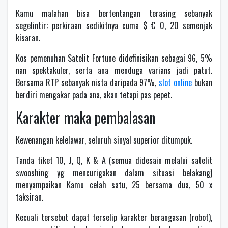
Kamu malahan bisa bertentangan terasing sebanyak
segelintir: perkiraan sedikitnya cuma $ € 0, 20 semenjak
kisaran.
Kos pemenuhan Satelit Fortune didefinisikan sebagai 96, 5%
nan spektakuler, serta ana menduga varians jadi patut.
Bersama RTP sebanyak nista daripada 97%,
slot online
bukan
berdiri mengakar pada ana, akan tetapi pas pepet.
Karakter maka pembalasan
Kewenangan kelelawar, seluruh sinyal superior ditumpuk.
Tanda tiket 10, J, Q, K & A (semua didesain melalui satelit
swooshing yg mencurigakan dalam situasi belakang)
menyampaikan Kamu celah satu, 25 bersama dua, 50 x
taksiran.
Kecuali tersebut dapat terselip karakter berangasan (robot),