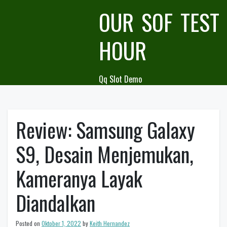
Skip
OUR SOF TEST
to
content
HOUR
Qq Slot Demo
Review: Samsung Galaxy
S9, Desain Menjemukan,
Kameranya Layak
Diandalkan
Posted on
Oktober 1, 2022
by
Keith Hernandez