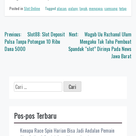
Posted in
Slot Online
Tagged
alasan
,
galaxy
,
layak
,
mengapa
,
samsung
,
tetap
Navigasi
Previous:
Slot88: Slot Deposit
Next:
Wagub Uu Ruzhanul Ulum
pos
Pulsa Tanpa Potongan 10 Ribu
Mengaku Tak Tahu Pembuat
Dana 5000
Spanduk “slot” Dirinya Pada News
Jawa Barat
Cari
untuk:
Pos-pos Terbaru
Kenapa Race Spin Harian Bisa Jadi Andalan Pemain