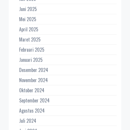
Juni 2025
Mei 2025
April 2025
Maret 2025
Februari 2025
Januari 2025
Desember 2024
November 2024
Oktober 2024
September 2024
Agustus 2024
Juli 2024