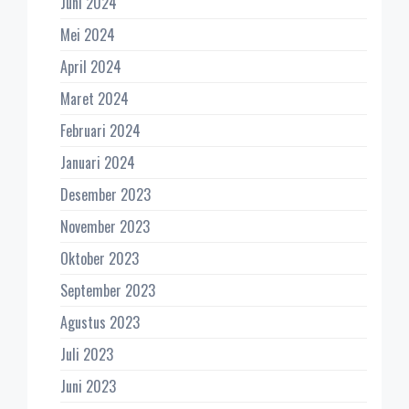
Juni 2024
Mei 2024
April 2024
Maret 2024
Februari 2024
Januari 2024
Desember 2023
November 2023
Oktober 2023
September 2023
Agustus 2023
Juli 2023
Juni 2023