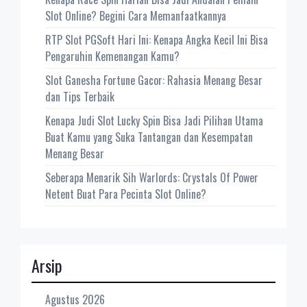
Slot Online? Begini Cara Memanfaatkannya
RTP Slot PGSoft Hari Ini: Kenapa Angka Kecil Ini Bisa
Pengaruhin Kemenangan Kamu?
Slot Ganesha Fortune Gacor: Rahasia Menang Besar
dan Tips Terbaik
Kenapa Judi Slot Lucky Spin Bisa Jadi Pilihan Utama
Buat Kamu yang Suka Tantangan dan Kesempatan
Menang Besar
Seberapa Menarik Sih Warlords: Crystals Of Power
Netent Buat Para Pecinta Slot Online?
Arsip
Agustus 2026