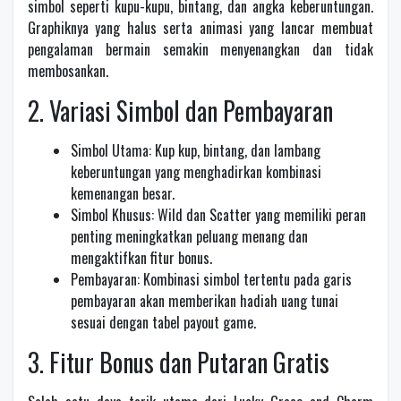
simbol seperti kupu-kupu, bintang, dan angka keberuntungan.
Graphiknya yang halus serta animasi yang lancar membuat
pengalaman bermain semakin menyenangkan dan tidak
membosankan.
2. Variasi Simbol dan Pembayaran
Simbol Utama: Kup kup, bintang, dan lambang
keberuntungan yang menghadirkan kombinasi
kemenangan besar.
Simbol Khusus: Wild dan Scatter yang memiliki peran
penting meningkatkan peluang menang dan
mengaktifkan fitur bonus.
Pembayaran: Kombinasi simbol tertentu pada garis
pembayaran akan memberikan hadiah uang tunai
sesuai dengan tabel payout game.
3. Fitur Bonus dan Putaran Gratis