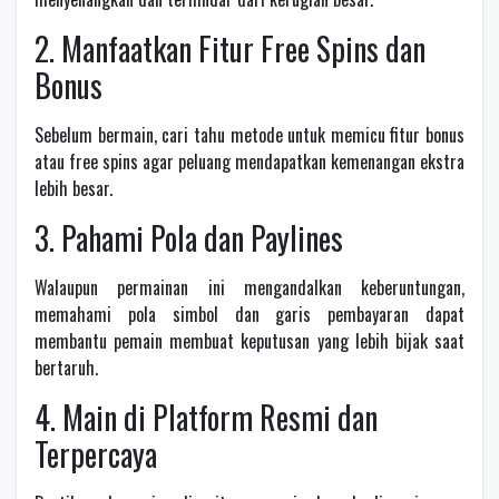
2. Manfaatkan Fitur Free Spins dan
Bonus
Sebelum bermain, cari tahu metode untuk memicu fitur bonus
atau free spins agar peluang mendapatkan kemenangan ekstra
lebih besar.
3. Pahami Pola dan Paylines
Walaupun permainan ini mengandalkan keberuntungan,
memahami pola simbol dan garis pembayaran dapat
membantu pemain membuat keputusan yang lebih bijak saat
bertaruh.
4. Main di Platform Resmi dan
Terpercaya