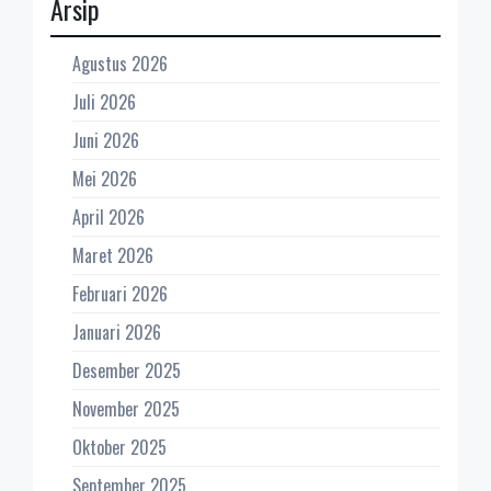
Arsip
Agustus 2026
Juli 2026
Juni 2026
Mei 2026
April 2026
Maret 2026
Februari 2026
Januari 2026
Desember 2025
November 2025
Oktober 2025
September 2025