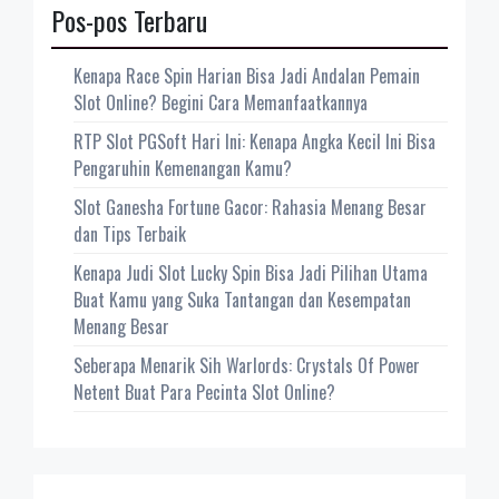
Pos-pos Terbaru
Kenapa Race Spin Harian Bisa Jadi Andalan Pemain
Slot Online? Begini Cara Memanfaatkannya
RTP Slot PGSoft Hari Ini: Kenapa Angka Kecil Ini Bisa
Pengaruhin Kemenangan Kamu?
Slot Ganesha Fortune Gacor: Rahasia Menang Besar
dan Tips Terbaik
Kenapa Judi Slot Lucky Spin Bisa Jadi Pilihan Utama
Buat Kamu yang Suka Tantangan dan Kesempatan
Menang Besar
Seberapa Menarik Sih Warlords: Crystals Of Power
Netent Buat Para Pecinta Slot Online?