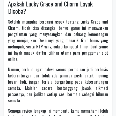
Apakah Lucky Grace and Charm Layak
Dicoba?
Setelah mengulas berbagai aspek tentang Lucky Grace and
Charm, tidak bisa disangkal bahwa game ini menawarkan
pengalaman yang menyenangkan dan peluang kemenangan
yang menjanjikan. Desainnya yang menarik, fitur bonus yang
melimpah, serta RTP yang cukup kompetitif membuat game
ini layak masuk daftar pilihan utama para penggemar slot
online.
Namun, perlu diingat bahwa semua permainan judi berbasis
keberuntungan dan tidak ada jaminan pasti untuk menang
besar. Jadi, jangan terlalu bergantung pada keberuntungan
semata. Mainlah secara bertanggung jawab, nikmati
prosesnya, dan jadikan setiap sesi bermain sebagai hiburan
semata.
Semoga review lengkap ini membantu kamu memahami lebih