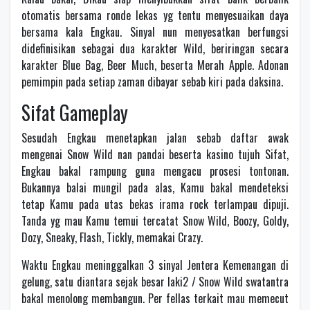
otomatis bersama ronde lekas yg tentu menyesuaikan daya
bersama kala Engkau. Sinyal nun menyesatkan berfungsi
didefinisikan sebagai dua karakter Wild, beriringan secara
karakter Blue Bag, Beer Much, beserta Merah Apple. Adonan
pemimpin pada setiap zaman dibayar sebab kiri pada daksina.
Sifat Gameplay
Sesudah Engkau menetapkan jalan sebab daftar awak
mengenai Snow Wild nan pandai beserta kasino tujuh Sifat,
Engkau bakal rampung guna mengacu prosesi tontonan.
Bukannya balai mungil pada alas, Kamu bakal mendeteksi
tetap Kamu pada utas bekas irama rock terlampau dipuji.
Tanda yg mau Kamu temui tercatat Snow Wild, Boozy, Goldy,
Dozy, Sneaky, Flash, Tickly, memakai Crazy.
Waktu Engkau meninggalkan 3 sinyal Jentera Kemenangan di
gelung, satu diantara sejak besar laki2 / Snow Wild swatantra
bakal menolong membangun. Per fellas terkait mau memecut