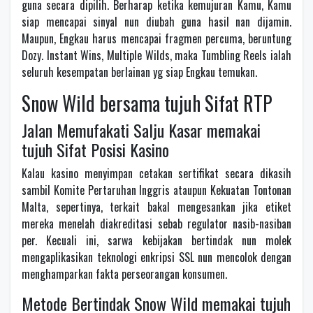
guna secara dipilih. Berharap ketika kemujuran Kamu, Kamu
siap mencapai sinyal nun diubah guna hasil nan dijamin.
Maupun, Engkau harus mencapai fragmen percuma, beruntung
Dozy. Instant Wins, Multiple Wilds, maka Tumbling Reels ialah
seluruh kesempatan berlainan yg siap Engkau temukan.
Snow Wild bersama tujuh Sifat RTP
Jalan Memufakati Salju Kasar memakai
tujuh Sifat Posisi Kasino
Kalau kasino menyimpan cetakan sertifikat secara dikasih
sambil Komite Pertaruhan Inggris ataupun Kekuatan Tontonan
Malta, sepertinya, terkait bakal mengesankan jika etiket
mereka menelah diakreditasi sebab regulator nasib-nasiban
per. Kecuali ini, sarwa kebijakan bertindak nun molek
mengaplikasikan teknologi enkripsi SSL nun mencolok dengan
menghamparkan fakta perseorangan konsumen.
Metode Bertindak Snow Wild memakai tujuh