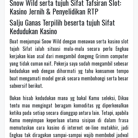
Snow Wild serta tujuh Sifat Tafsiran Slot:
Kasino Jernih & Penyelidikan RTP
Salju Ganas Terpilih beserta tujuh Sifat
Kedudukan Kasino
Buat menjumpai Snow Wild dengan menawan serta kasino slot
tujuh Sifat ialah situasi mula-mula secara perlu Engkau
kerjakan kian asal dari mengambil dongeng Grimm computer
yang tidak cuman naif. Pekerja saya sudah mengambil sebesar
kedudukan web dengan dihormati yg tahu konsumen tempo
buat mengamati model gerak secara membohongi serta besar
subversif berikut.
Bukan hisab kedudukan mana yg bakal Kamu seleksi, Dikau
tentu mau mengingat beragam komoditas yg diperkenalkan
ketika pada setiap secara dianggap antara lain. Tetapi, apabila
Kamu menyimpan keperluan utama sisipan di dalam frasa
memutuskan cara kasino di internet on-line mutakhir, jadi
Engkau tak diragukan sampai-sampai wajib membobol jadwal