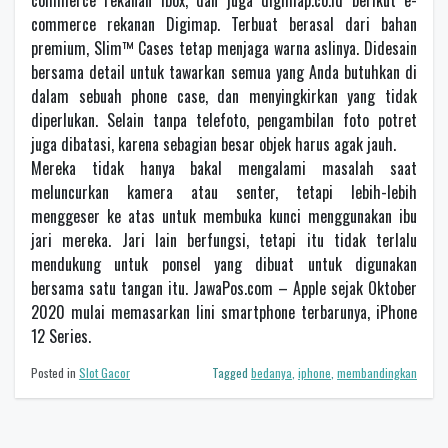
commerce rekanan Ibox, dan juga digimap.co.id berikut e-
commerce rekanan Digimap. Terbuat berasal dari bahan
premium, Slim™ Cases tetap menjaga warna aslinya. Didesain
bersama detail untuk tawarkan semua yang Anda butuhkan di
dalam sebuah phone case, dan menyingkirkan yang tidak
diperlukan. Selain tanpa telefoto, pengambilan foto potret
juga dibatasi, karena sebagian besar objek harus agak jauh.
Mereka tidak hanya bakal mengalami masalah saat
meluncurkan kamera atau senter, tetapi lebih-lebih
menggeser ke atas untuk membuka kunci menggunakan ibu
jari mereka. Jari lain berfungsi, tetapi itu tidak terlalu
mendukung untuk ponsel yang dibuat untuk digunakan
bersama satu tangan itu. JawaPos.com – Apple sejak Oktober
2020 mulai memasarkan lini smartphone terbarunya, iPhone
12 Series.
Posted in
Slot Gacor
Tagged
bedanya
,
iphone
,
membandingkan