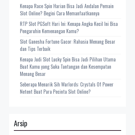
Kenapa Race Spin Harian Bisa Jadi Andalan Pemain
Slot Online? Begini Cara Memanfaatkannya
RTP Slot PGSoft Hari Ini: Kenapa Angka Kecil Ini Bisa
Pengaruhin Kemenangan Kamu?
Slot Ganesha Fortune Gacor: Rahasia Menang Besar
dan Tips Terbaik
Kenapa Judi Slot Lucky Spin Bisa Jadi Pilihan Utama
Buat Kamu yang Suka Tantangan dan Kesempatan
Menang Besar
Seberapa Menarik Sih Warlords: Crystals Of Power
Netent Buat Para Pecinta Slot Online?
Arsip