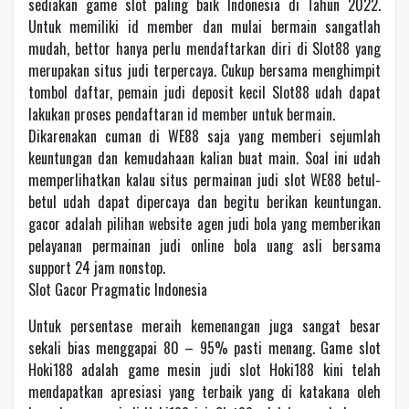
sediakan game slot paling baik Indonesia di Tahun 2022.
Untuk memiliki id member dan mulai bermain sangatlah
mudah, bettor hanya perlu mendaftarkan diri di Slot88 yang
merupakan situs judi terpercaya. Cukup bersama menghimpit
tombol daftar, pemain judi deposit kecil Slot88 udah dapat
lakukan proses pendaftaran id member untuk bermain.
Dikarenakan cuman di WE88 saja yang memberi sejumlah
keuntungan dan kemudahaan kalian buat main. Soal ini udah
memperlihatkan kalau situs permainan judi slot WE88 betul-
betul udah dapat dipercaya dan begitu berikan keuntungan.
gacor adalah pilihan website agen judi bola yang memberikan
pelayanan permainan judi online bola uang asli bersama
support 24 jam nonstop.
Slot Gacor Pragmatic Indonesia
Untuk persentase meraih kemenangan juga sangat besar
sekali bias menggapai 80 – 95% pasti menang. Game slot
Hoki188 adalah game mesin judi slot Hoki188 kini telah
mendapatkan apresiasi yang terbaik yang di katakana oleh