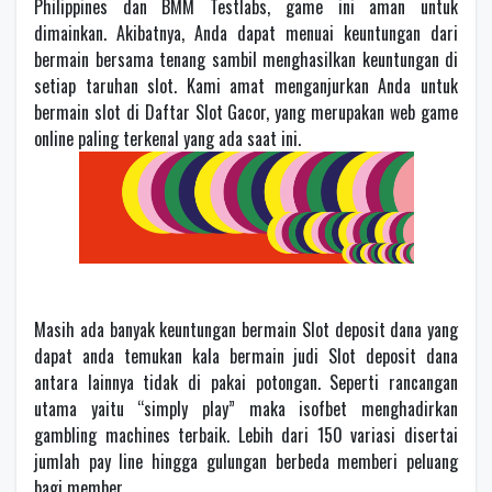
Philippines dan BMM Testlabs, game ini aman untuk
dimainkan. Akibatnya, Anda dapat menuai keuntungan dari
bermain bersama tenang sambil menghasilkan keuntungan di
setiap taruhan slot. Kami amat menganjurkan Anda untuk
bermain slot di Daftar Slot Gacor, yang merupakan web game
online paling terkenal yang ada saat ini.
Masih ada banyak keuntungan bermain Slot deposit dana yang
dapat anda temukan kala bermain judi Slot deposit dana
antara lainnya tidak di pakai potongan. Seperti rancangan
utama yaitu “simply play” maka isofbet menghadirkan
gambling machines terbaik. Lebih dari 150 variasi disertai
jumlah pay line hingga gulungan berbeda memberi peluang
bagi member.