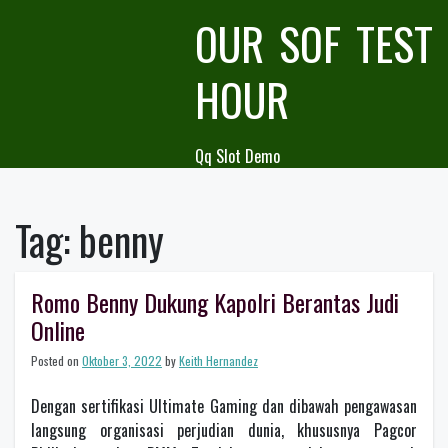
Skip
OUR SOF TEST
to
content
HOUR
Qq Slot Demo
Tag:
benny
Romo Benny Dukung Kapolri Berantas Judi
Online
Posted on
Oktober 3, 2022
by
Keith Hernandez
Dengan sertifikasi Ultimate Gaming dan dibawah pengawasan
langsung organisasi perjudian dunia, khususnya Pagcor