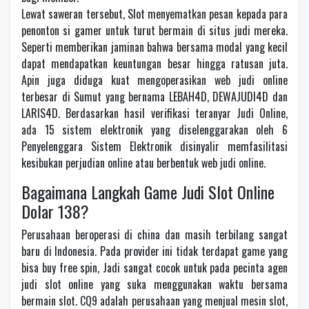
Lewat saweran tersebut, Slot menyematkan pesan kepada para
penonton si gamer untuk turut bermain di situs judi mereka.
Seperti memberikan jaminan bahwa bersama modal yang kecil
dapat mendapatkan keuntungan besar hingga ratusan juta.
Apin juga diduga kuat mengoperasikan web judi online
terbesar di Sumut yang bernama LEBAH4D, DEWAJUDI4D dan
LARIS4D. Berdasarkan hasil verifikasi teranyar Judi Online,
ada 15 sistem elektronik yang diselenggarakan oleh 6
Penyelenggara Sistem Elektronik disinyalir memfasilitasi
kesibukan perjudian online atau berbentuk web judi online.
Bagaimana Langkah Game Judi Slot Online
Dolar 138?
Perusahaan beroperasi di china dan masih terbilang sangat
baru di Indonesia. Pada provider ini tidak terdapat game yang
bisa buy free spin, Jadi sangat cocok untuk pada pecinta agen
judi slot online yang suka menggunakan waktu bersama
bermain slot. CQ9 adalah perusahaan yang menjual mesin slot,