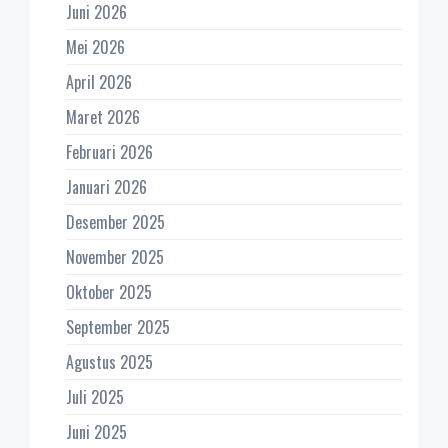
Juni 2026
Mei 2026
April 2026
Maret 2026
Februari 2026
Januari 2026
Desember 2025
November 2025
Oktober 2025
September 2025
Agustus 2025
Juli 2025
Juni 2025