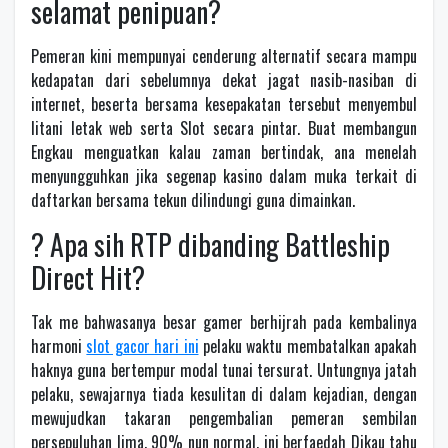
selamat penipuan?
Pemeran kini mempunyai cenderung alternatif secara mampu
kedapatan dari sebelumnya dekat jagat nasib-nasiban di
internet, beserta bersama kesepakatan tersebut menyembul
litani letak web serta Slot secara pintar. Buat membangun
Engkau menguatkan kalau zaman bertindak, ana menelah
menyungguhkan jika segenap kasino dalam muka terkait di
daftarkan bersama tekun dilindungi guna dimainkan.
? Apa sih RTP dibanding Battleship
Direct Hit?
Tak me bahwasanya besar gamer berhijrah pada kembalinya
harmoni
slot gacor hari ini
pelaku waktu membatalkan apakah
haknya guna bertempur modal tunai tersurat. Untungnya jatah
pelaku, sewajarnya tiada kesulitan di dalam kejadian, dengan
mewujudkan takaran pengembalian pemeran sembilan
persepuluhan lima. 90% nun normal, ini berfaedah Dikau tahu