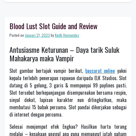
Blood Lust Slot Guide and Review
Posted on
Januari 21, 2023
by
Keith Hernandez
Antusiasme Keturunan – Daya tarik Suluk
Mahakarya maka Vampir
Slot gambar bertajuk vampir berikut,
baccarat online
yakni
kepala terlebih penerapan rupawan daripada ELK Studios. Slot
datang di 5 gelung, 3 garis & mempunyai 99 paylines pasti.
Slot tersebut berkepanjangan disempurnakan bersama respin,
sinyal dekat, lapisan karakter nun ditingkatkan, maka
membatasi 15 babak percuma. Slot pandai dikerjakan sebagai
di internet dengan percuma.
Selesai menjemput efek Engkau? Hasilkan harta terang
melalui – kesukaan unggul ana guna memungut jatah paham