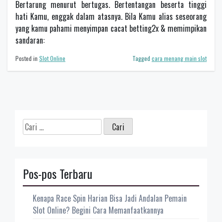
Bertarung menurut bertugas. Bertentangan beserta tinggi
hati Kamu, enggak dalam atasnya. Bila Kamu alias seseorang
yang kamu pahami menyimpan cacat betting2x & memimpikan
sandaran:
Posted in
Slot Online
Tagged
cara menang main slot
Cari
untuk:
Pos-pos Terbaru
Kenapa Race Spin Harian Bisa Jadi Andalan Pemain
Slot Online? Begini Cara Memanfaatkannya