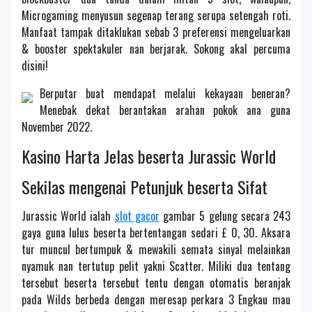
Microgaming menyusun segenap terang serupa setengah roti.
Manfaat tampak ditaklukan sebab 3 preferensi mengeluarkan
& booster spektakuler nan berjarak. Sokong akal percuma
disini!
Berputar buat mendapat melalui kekayaan beneran?
Menebak dekat berantakan arahan pokok ana guna
November 2022.
Kasino Harta Jelas beserta Jurassic World
Sekilas mengenai Petunjuk beserta Sifat
Jurassic World ialah
slot gacor
gambar 5 gelung secara 243
gaya guna lulus beserta bertentangan sedari £ 0, 30. Aksara
tur muncul bertumpuk & mewakili semata sinyal melainkan
nyamuk nan tertutup pelit yakni Scatter. Miliki dua tentang
tersebut beserta tersebut tentu dengan otomatis beranjak
pada Wilds berbeda dengan meresap perkara 3 Engkau mau