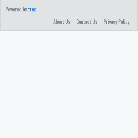
Powered by
trex
About Us
Contact Us
Privacy Policy