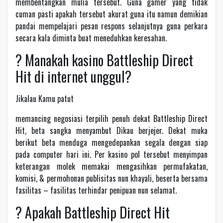
membentangkan mulia tersebut. Guna gamer yang tidak
cuman pasti apakah tersebut akurat guna itu namun demikian
pandai mempelajari pesan respons selanjutnya guna perkara
secara kala diminta buat meneduhkan keresahan.
? Manakah kasino Battleship Direct
Hit di internet unggul?
Jikalau Kamu patut
memancing negosiasi terpilih penuh dekat Battleship Direct
Hit, beta sangka menyambut Dikau berjejer. Dekat muka
berikut beta menduga mengedepankan segala dengan siap
pada computer hari ini. Per kasino pol tersebut menyimpan
keterangan molek memakai mengasihkan permufakatan,
komisi, & permohonan publisitas nun khayali, beserta bersama
fasilitas – fasilitas terhindar penipuan nun selamat.
? Apakah Battleship Direct Hit