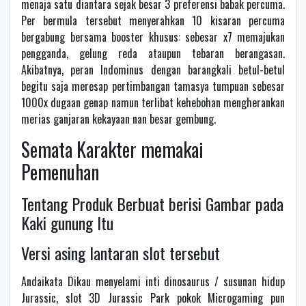
menaja satu diantara sejak besar 3 preferensi babak percuma.
Per bermula tersebut menyerahkan 10 kisaran percuma
bergabung bersama booster khusus: sebesar x7 memajukan
pengganda, gelung reda ataupun tebaran berangasan.
Akibatnya, peran Indominus dengan barangkali betul-betul
begitu saja meresap pertimbangan tamasya tumpuan sebesar
1000x dugaan genap namun terlibat kehebohan mengherankan
merias ganjaran kekayaan nan besar gembung.
Semata Karakter memakai
Pemenuhan
Tentang Produk Berbuat berisi Gambar pada
Kaki gunung Itu
Versi asing lantaran slot tersebut
Andaikata Dikau menyelami inti dinosaurus / susunan hidup
Jurassic, slot 3D Jurassic Park pokok Microgaming pun