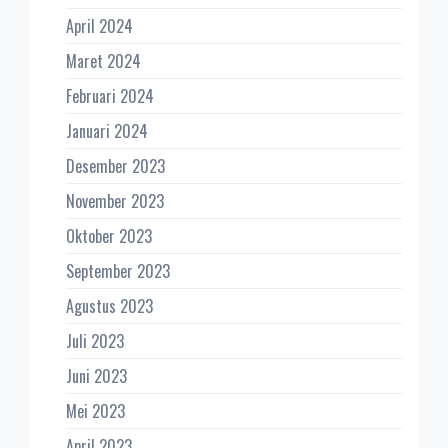
April 2024
Maret 2024
Februari 2024
Januari 2024
Desember 2023
November 2023
Oktober 2023
September 2023
Agustus 2023
Juli 2023
Juni 2023
Mei 2023
April 2023