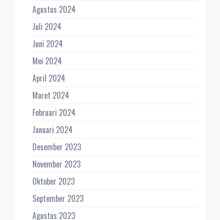
Agustus 2024
Juli 2024
Juni 2024
Mei 2024
April 2024
Maret 2024
Februari 2024
Januari 2024
Desember 2023
November 2023
Oktober 2023
September 2023
Agustus 2023