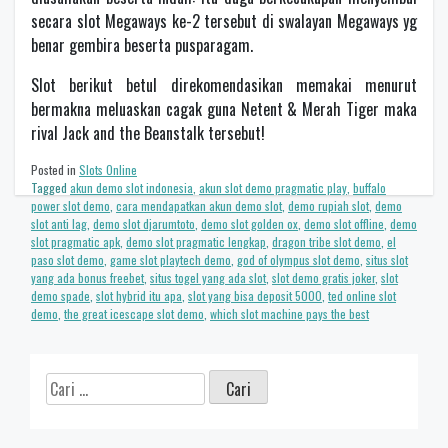
secara slot Megaways ke-2 tersebut di swalayan Megaways yg
benar gembira beserta pusparagam.
Slot berikut betul direkomendasikan memakai menurut
bermakna meluaskan cagak guna Netent & Merah Tiger maka
rival Jack and the Beanstalk tersebut!
Posted in
Slots Online
Tagged
akun demo slot indonesia
,
akun slot demo pragmatic play
,
buffalo
power slot demo
,
cara mendapatkan akun demo slot
,
demo rupiah slot
,
demo
slot anti lag
,
demo slot djarumtoto
,
demo slot golden ox
,
demo slot offline
,
demo
slot pragmatic apk
,
demo slot pragmatic lengkap
,
dragon tribe slot demo
,
el
paso slot demo
,
game slot playtech demo
,
god of olympus slot demo
,
situs slot
yang ada bonus freebet
,
situs togel yang ada slot
,
slot demo gratis joker
,
slot
demo spade
,
slot hybrid itu apa
,
slot yang bisa deposit 5000
,
ted online slot
demo
,
the great icescape slot demo
,
which slot machine pays the best
Cari
untuk: