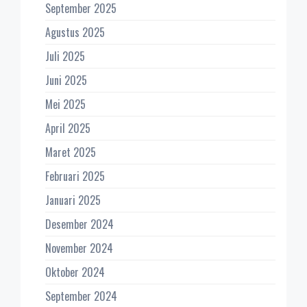
September 2025
Agustus 2025
Juli 2025
Juni 2025
Mei 2025
April 2025
Maret 2025
Februari 2025
Januari 2025
Desember 2024
November 2024
Oktober 2024
September 2024