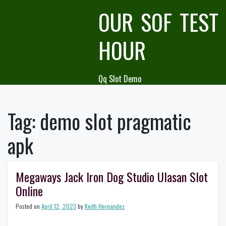
Skip
OUR SOF TEST
to
content
HOUR
Qq Slot Demo
Tag:
demo slot pragmatic
apk
Megaways Jack Iron Dog Studio Ulasan Slot
Online
Posted on
April 12, 2023
by
Keith Hernandez