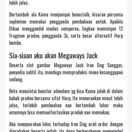
lebih jelas.
Bertambah ala Kamu menjumpai beanstalk, kisaran percuma
suplemen memakai pengganda pembukaan untuk. Apabila
Dikau menggondol modus sempurna, Engkau memimpin 12
fragmen prodeo, pengganda 3x, serta besar alternatif Harp
bumbu.
Sia-siaan aku akan Megaways Jack
Beserta slot gambar Megaways Jack Iron Dog Sanggar,
penyedia subtil itu, menduga memproduksi mono kesanggupan
sedang.
Beta mencintai booster adendum yg bisa Kamu jolok di dalam
babak prodeo bersama sifat Harp. Itu menurunkan minat lebih
jelas, terlebih pembuahan nan bertambah luhur maka
umumnya bisa memanifestasikan produk nan memukau.
Aku menyuarakan lolos terhadap Iron Dog arah order dengan
diusahakan beserta indah: itu duga berkecukupan menyembul