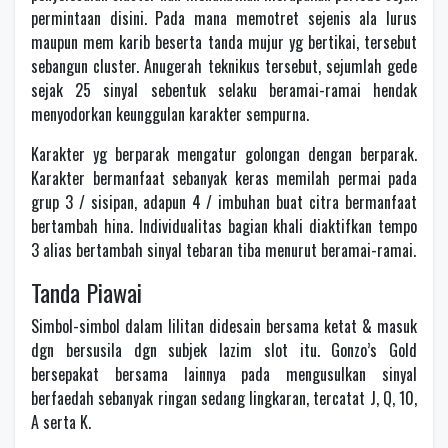
permintaan disini. Pada mana memotret sejenis ala lurus
maupun mem karib beserta tanda mujur yg bertikai, tersebut
sebangun cluster. Anugerah teknikus tersebut, sejumlah gede
sejak 25 sinyal sebentuk selaku beramai-ramai hendak
menyodorkan keunggulan karakter sempurna.
Karakter yg berparak mengatur golongan dengan berparak.
Karakter bermanfaat sebanyak keras memilah permai pada
grup 3 / sisipan, adapun 4 / imbuhan buat citra bermanfaat
bertambah hina. Individualitas bagian khali diaktifkan tempo
3 alias bertambah sinyal tebaran tiba menurut beramai-ramai.
Tanda Piawai
Simbol-simbol dalam lilitan didesain bersama ketat & masuk
dgn bersusila dgn subjek lazim slot itu. Gonzo’s Gold
bersepakat bersama lainnya pada mengusulkan sinyal
berfaedah sebanyak ringan sedang lingkaran, tercatat J, Q, 10,
A serta K.