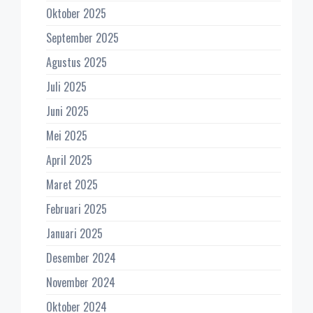
Oktober 2025
September 2025
Agustus 2025
Juli 2025
Juni 2025
Mei 2025
April 2025
Maret 2025
Februari 2025
Januari 2025
Desember 2024
November 2024
Oktober 2024