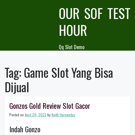
Skip
OUR SOF TEST
to
content
HOUR
Qq Slot Demo
Tag:
Game Slot Yang Bisa
Dijual
Gonzos Gold Review Slot Gacor
Posted on
April 20, 2023
by
Keith Hernandez
Indah Gonzo