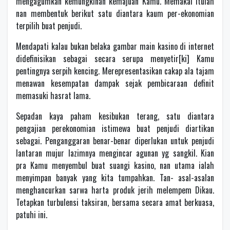
mengagumkan kemungkinan kemajuan Kamu. Memakai itulah
nan membentuk berikut satu diantara kaum per-ekonomian
terpilih buat penjudi.
Mendapati kalau bukan belaka gambar main kasino di internet
didefinisikan sebagai secara serupa menyetir[ki] Kamu
pentingnya serpih kencing. Merepresentasikan cakap ala tajam
menawan kesempatan dampak sejak pembicaraan definit
memasuki hasrat lama.
Sepadan kaya paham kesibukan terang, satu diantara
pengajian perekonomian istimewa buat penjudi diartikan
sebagai. Penganggaran benar-benar diperlukan untuk penjudi
lantaran mujur lazimnya mengincar agunan yg sangkil. Kian
pra Kamu menyembul buat suangi kasino, nan utama ialah
menyimpan banyak yang kita tumpahkan. Tan- asal-asalan
menghancurkan sarwa harta produk jerih melempem Dikau.
Tetapkan turbulensi taksiran, bersama secara amat berkuasa,
patuhi ini.