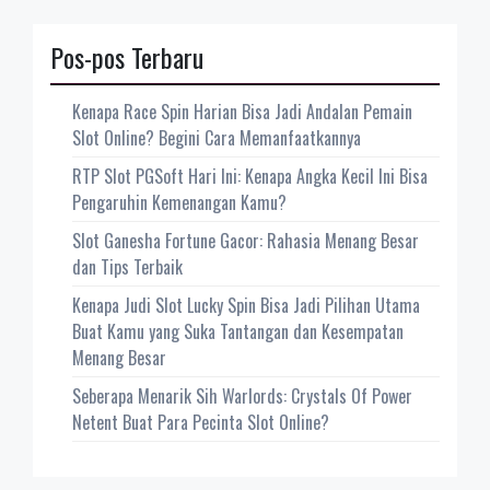
Pos-pos Terbaru
Kenapa Race Spin Harian Bisa Jadi Andalan Pemain
Slot Online? Begini Cara Memanfaatkannya
RTP Slot PGSoft Hari Ini: Kenapa Angka Kecil Ini Bisa
Pengaruhin Kemenangan Kamu?
Slot Ganesha Fortune Gacor: Rahasia Menang Besar
dan Tips Terbaik
Kenapa Judi Slot Lucky Spin Bisa Jadi Pilihan Utama
Buat Kamu yang Suka Tantangan dan Kesempatan
Menang Besar
Seberapa Menarik Sih Warlords: Crystals Of Power
Netent Buat Para Pecinta Slot Online?