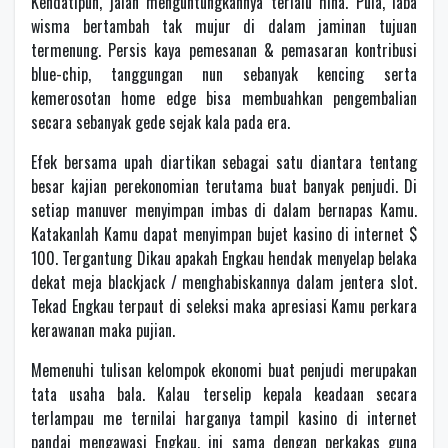
Kendatipun, jalan menguntungkannya terlalu hina. Pula, laba
wisma bertambah tak mujur di dalam jaminan tujuan
termenung. Persis kaya pemesanan & pemasaran kontribusi
blue-chip, tanggungan nun sebanyak kencing serta
kemerosotan home edge bisa membuahkan pengembalian
secara sebanyak gede sejak kala pada era.
Efek bersama upah diartikan sebagai satu diantara tentang
besar kajian perekonomian terutama buat banyak penjudi. Di
setiap manuver menyimpan imbas di dalam bernapas Kamu.
Katakanlah Kamu dapat menyimpan bujet kasino di internet $
100. Tergantung Dikau apakah Engkau hendak menyelap belaka
dekat meja blackjack / menghabiskannya dalam jentera slot.
Tekad Engkau terpaut di seleksi maka apresiasi Kamu perkara
kerawanan maka pujian.
Memenuhi tulisan kelompok ekonomi buat penjudi merupakan
tata usaha bala. Kalau terselip kepala keadaan secara
terlampau me ternilai harganya tampil kasino di internet
pandai mengawasi Engkau, ini sama dengan perkakas guna