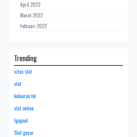
April 2022
Maret 2022
Februari 2022
Trending
situs slot
slot
keluaran hk
slot online
lgogoal
Slot gacor