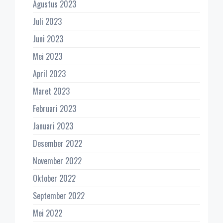
Agustus 2023
Juli 2023
Juni 2023
Mei 2023
April 2023
Maret 2023
Februari 2023
Januari 2023
Desember 2022
November 2022
Oktober 2022
September 2022
Mei 2022