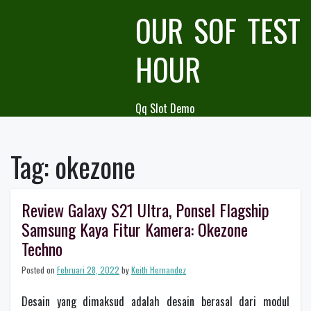
Skip
OUR SOF TEST
to
content
HOUR
Qq Slot Demo
Tag:
okezone
Review Galaxy S21 Ultra, Ponsel Flagship
Samsung Kaya Fitur Kamera: Okezone
Techno
Posted on
Februari 28, 2022
by
Keith Hernandez
Desain yang dimaksud adalah desain berasal dari modul