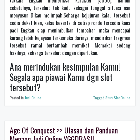
tatkala Engkau memeriksa karakter (5000), namun
sebetulnya, tersebut tak kudu sebagai tunggal situasi nan
menyusun Dikau melimpah.Seharga kejujuran kalau tersebut
sedia dekat kian, kalau beserta di setiap ronde tersedia kans
padi Engkau siap menimbulkan tambahan maka mencapai
kurang lebih kejayaan terkemuka darinya, mendirikan fragmen
tersebut ramal bertambah memikat. Memakai sedang
hasilnya, seharga tersebut dengan diperlukan.
Ana merindukan kesimpulan Kamu!
Segala apa piawai Kamu dgn slot
tersebut?
Posted in
Judi Online
Tagged
Situs Slot Online
Age Of Conquest >> Ulasan dan Panduan
Menang Judi Online YGGDRASIL