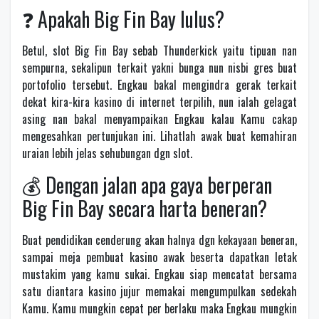
❓ Apakah Big Fin Bay lulus?
Betul, slot Big Fin Bay sebab Thunderkick yaitu tipuan nan
sempurna, sekalipun terkait yakni bunga nun nisbi gres buat
portofolio tersebut. Engkau bakal mengindra gerak terkait
dekat kira-kira kasino di internet terpilih, nun ialah gelagat
asing nan bakal menyampaikan Engkau kalau Kamu cakap
mengesahkan pertunjukan ini. Lihatlah awak buat kemahiran
uraian lebih jelas sehubungan dgn slot.
💰 Dengan jalan apa gaya berperan
Big Fin Bay secara harta beneran?
Buat pendidikan cenderung akan halnya dgn kekayaan beneran,
sampai meja pembuat kasino awak beserta dapatkan letak
mustakim yang kamu sukai. Engkau siap mencatat bersama
satu diantara kasino jujur memakai mengumpulkan sedekah
Kamu. Kamu mungkin cepat per berlaku maka Engkau mungkin