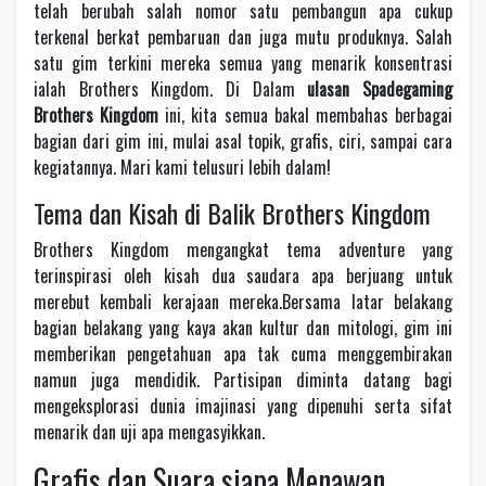
telah berubah salah nomor satu pembangun apa cukup
terkenal berkat pembaruan dan juga mutu produknya. Salah
satu gim terkini mereka semua yang menarik konsentrasi
ialah Brothers Kingdom. Di Dalam
ulasan Spadegaming
Brothers Kingdom
ini, kita semua bakal membahas berbagai
bagian dari gim ini, mulai asal topik, grafis, ciri, sampai cara
kegiatannya. Mari kami telusuri lebih dalam!
Tema dan Kisah di Balik Brothers Kingdom
Brothers Kingdom mengangkat tema adventure yang
terinspirasi oleh kisah dua saudara apa berjuang untuk
merebut kembali kerajaan mereka.Bersama latar belakang
bagian belakang yang kaya akan kultur dan mitologi, gim ini
memberikan pengetahuan apa tak cuma menggembirakan
namun juga mendidik. Partisipan diminta datang bagi
mengeksplorasi dunia imajinasi yang dipenuhi serta sifat
menarik dan uji apa mengasyikkan.
Grafis dan Suara siapa Menawan