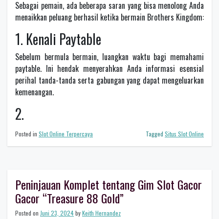
Sebagai pemain, ada beberapa saran yang bisa menolong Anda
menaikkan peluang berhasil ketika bermain Brothers Kingdom:
1. Kenali Paytable
Sebelum bermula bermain, luangkan waktu bagi memahami
paytable. Ini hendak menyerahkan Anda informasi esensial
perihal tanda-tanda serta gabungan yang dapat mengeluarkan
kemenangan.
2.
Posted in
Slot Online Terpercaya
Tagged
Situs Slot Online
Peninjauan Komplet tentang Gim Slot Gacor
Gacor “Treasure 88 Gold”
Posted on
Juni 23, 2024
by
Keith Hernandez