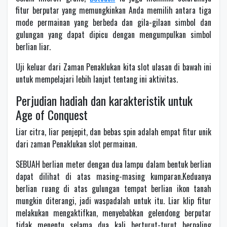
fitur berputar yang memungkinkan Anda memilih antara tiga
mode permainan yang berbeda dan gila-gilaan simbol dan
gulungan yang dapat dipicu dengan mengumpulkan simbol
berlian liar.
Uji keluar dari Zaman Penaklukan kita slot ulasan di bawah ini
untuk mempelajari lebih lanjut tentang ini aktivitas.
Perjudian hadiah dan karakteristik untuk
Age of Conquest
Liar citra, liar penjepit, dan bebas spin adalah empat fitur unik
dari zaman Penaklukan slot permainan.
SEBUAH berlian meter dengan dua lampu dalam bentuk berlian
dapat dilihat di atas masing-masing kumparan.Keduanya
berlian ruang di atas gulungan tempat berlian ikon tanah
mungkin diterangi, jadi waspadalah untuk itu. Liar klip fitur
melakukan mengaktifkan, menyebabkan gelendong berputar
tidak menentu selama dua kali berturut-turut berpaling