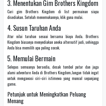
3. Menentukan Gim Brothers Kingdom
Cari gim Brothers Kingdom di list permainan siapa
disediakan. Setelah menemukannya, klik guna mulai.
4. Susun Taruhan Anda
Atur nilai taruhan sesuai bersama biaya Anda. Brothers
Kingdom biasanya menyediakan aneka alternatif judi, sehingga
Anda bisa memilih apa paling cocok.
5. Memulai Bermain
Selepas semuanya bersedia, desak tombol putar dan juga
alami adventure Anda di Brothers Kingdom.Jangan tidak ingat
untuk mengawasi ciri-ciri istimewa yang muncul sepanjang
game.
Petunjuk untuk Meningkatkan Peluang
Menang