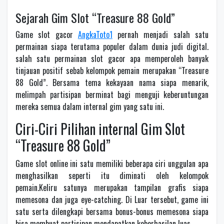
Sejarah Gim Slot “Treasure 88 Gold”
Game slot gacor
AngkaToto1
pernah menjadi salah satu
permainan siapa terutama populer dalam dunia judi digital.
salah satu permainan slot gacor apa memperoleh banyak
tinjauan positif sebab kelompok pemain merupakan “Treasure
88 Gold”. Bersama tema kekayaan nama siapa menarik,
melimpah partisipan berminat bagi menguji keberuntungan
mereka semua dalam internal gim yang satu ini.
Ciri-Ciri Pilihan internal Gim Slot
“Treasure 88 Gold”
Game slot online ini satu memiliki beberapa ciri unggulan apa
menghasilkan seperti itu diminati oleh kelompok
pemain.Keliru satunya merupakan tampilan grafis siapa
memesona dan juga eye-catching. Di Luar tersebut, game ini
satu serta dilengkapi bersama bonus-bonus memesona siapa
bisa membuat partisipan mendapatkan keberhasilan luas.