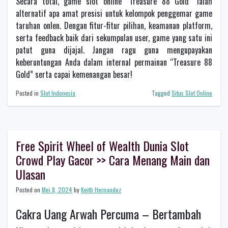
Secara total, game slot online “Treasure 88 Gold” ialah
alternatif apa amat presisi untuk kelompok penggemar game
taruhan onlen. Dengan fitur-fitur pilihan, keamanan platform,
serta feedback baik dari sekumpulan user, game yang satu ini
patut guna dijajal. Jangan ragu guna mengupayakan
keberuntungan Anda dalam internal permainan “Treasure 88
Gold” serta capai kemenangan besar!
Posted in
Slot Indonesia
Tagged
Situs Slot Online
Free Spirit Wheel of Wealth Dunia Slot
Crowd Play Gacor >> Cara Menang Main dan
Ulasan
Posted on
Mei 8, 2024
by
Keith Hernandez
Cakra Uang Arwah Percuma – Bertambah