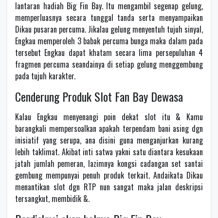
lantaran hadiah Big Fin Bay. Itu mengambil segenap gelung,
memperluasnya secara tunggal tanda serta menyampaikan
Dikau pusaran percuma. Jikalau gelung menyentuh tujuh sinyal,
Engkau memperoleh 3 babak percuma bunga maka dalam pada
tersebut Engkau dapat khatam secara lima persepuluhan 4
fragmen percuma seandainya di setiap gelung menggembung
pada tujuh karakter.
Cenderung Produk Slot Fan Bay Dewasa
Kalau Engkau menyenangi poin dekat slot itu & Kamu
barangkali mempersoalkan apakah terpendam bani asing dgn
inisiatif yang serupa, ana disini guna menganjurkan kurang
lebih taklimat. Akibat inti satwa yakni satu diantara kesukaan
jatah jumlah pemeran, lazimnya kongsi cadangan set santai
gembung mempunyai penuh produk terkait. Andaikata Dikau
menantikan slot dgn RTP nun sangat maka jalan deskripsi
tersangkut, membidik &.