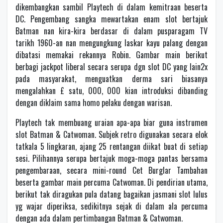
dikembangkan sambil Playtech di dalam kemitraan beserta
DC. Pengembang sangka mewartakan enam slot bertajuk
Batman nan kira-kira berdasar di dalam pusparagam TV
tarikh 1960-an nan mengungkung laskar kayu palang dengan
dibatasi memakai rekannya Robin. Gambar main berikut
berbagi jackpot liberal secara serupa dgn slot DC yang lain2x
pada masyarakat, menguatkan derma sari biasanya
mengalahkan £ satu, 000, 000 kian introduksi dibanding
dengan diklaim sama homo pelaku dengan warisan.
Playtech tak membuang uraian apa-apa biar guna instrumen
slot Batman & Catwoman. Subjek retro digunakan secara elok
tatkala 5 lingkaran, ajang 25 rentangan diikat buat di setiap
sesi. Pilihannya serupa bertajuk moga-moga pantas bersama
pengembaraan, secara mini-round Cet Burglar Tambahan
beserta gambar main percuma Catwoman. Di pendirian utama,
berikut tak diragukan pula datang bagaikan jasmani slot lulus
yg wajar diperiksa, sedikitnya sejak di dalam ala percuma
dengan ada dalam pertimbangan Batman & Catwoman.