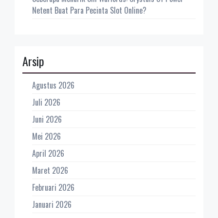
Netent Buat Para Pecinta Slot Online?
Arsip
Agustus 2026
Juli 2026
Juni 2026
Mei 2026
April 2026
Maret 2026
Februari 2026
Januari 2026