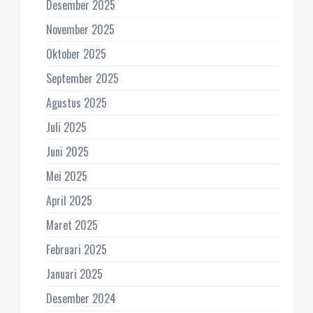
Desember 2025
November 2025
Oktober 2025
September 2025
Agustus 2025
Juli 2025
Juni 2025
Mei 2025
April 2025
Maret 2025
Februari 2025
Januari 2025
Desember 2024