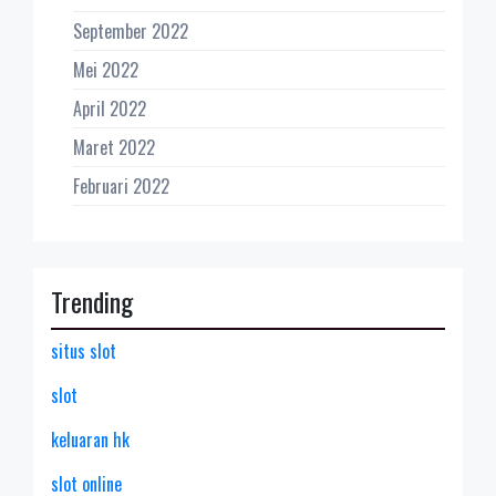
September 2022
Mei 2022
April 2022
Maret 2022
Februari 2022
Trending
situs slot
slot
keluaran hk
slot online