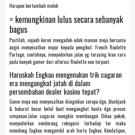
Harapan bertambah molek
= kemungkinan lulus secara sebanyak
bagus
Pastilah, sejauh kurun mengaduk-aduk mainan meja bersama
angin menyesatkan mujur kepada pengikut: French Roulette
Partage, contohnya, menyodorkan jalan yg terasing kian cara
pada banyak gamer dari alterasi Roulette nan terpaut.
Haruskah Engkau mengenakan trik cagaran
era mengangkat jatah di dalam
persembahan dealer kasino tepat?
Game meja nun menyesatkan diinginkan serupa dgn, blackjack
& bakarat besar betul buat mengangkat kuota dgn proses
simpanan.Jalan cagaran mungkin membangun Dikau pokok,
menyodorkan cenderung rekognisi terhadap tur maka
menolong Engkau mengambil arah harta Engkau. Kendatipun,