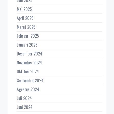
Juni 2025
Mei 2025
April 2025
Maret 2025
Februari 2025
Januari 2025
Desember 2024
November 2024
Oktober 2024
September 2024
Agustus 2024
Juli 2024
Juni 2024