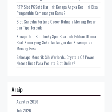
RTP Slot PGSoft Hari Ini: Kenapa Angka Kecil Ini Bisa
Pengaruhin Kemenangan Kamu?
Slot Ganesha Fortune Gacor: Rahasia Menang Besar
dan Tips Terbaik
Kenapa Judi Slot Lucky Spin Bisa Jadi Pilihan Utama
Buat Kamu yang Suka Tantangan dan Kesempatan
Menang Besar
Seberapa Menarik Sih Warlords: Crystals Of Power
Netent Buat Para Pecinta Slot Online?
Arsip
Agustus 2026
Juli 2026