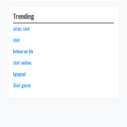
Trending
situs slot
slot
keluaran hk
slot online
lgogoal
Slot gacor