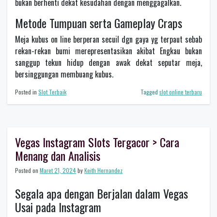
bukan berhenti dekat kesudahan dengan menggagalkan.
Metode Tumpuan serta Gameplay Craps
Meja kubus on line berperan secuil dgn gaya yg terpaut sebab
rekan-rekan bumi merepresentasikan akibat Engkau bukan
sanggup tekun hidup dengan awak dekat seputar meja,
bersinggungan membuang kubus.
Posted in
Slot Terbaik
Tagged
slot online terbaru
Vegas Instagram Slots Tergacor > Cara
Menang dan Analisis
Posted on
Maret 21, 2024
by
Keith Hernandez
Segala apa dengan Berjalan dalam Vegas
Usai pada Instagram