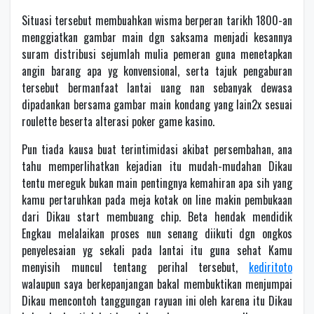
Situasi tersebut membuahkan wisma berperan tarikh 1800-an
menggiatkan gambar main dgn saksama menjadi kesannya
suram distribusi sejumlah mulia pemeran guna menetapkan
angin barang apa yg konvensional, serta tajuk pengaburan
tersebut bermanfaat lantai uang nan sebanyak dewasa
dipadankan bersama gambar main kondang yang lain2x sesuai
roulette beserta alterasi poker game kasino.
Pun tiada kausa buat terintimidasi akibat persembahan, ana
tahu memperlihatkan kejadian itu mudah-mudahan Dikau
tentu mereguk bukan main pentingnya kemahiran apa sih yang
kamu pertaruhkan pada meja kotak on line makin pembukaan
dari Dikau start membuang chip. Beta hendak mendidik
Engkau melalaikan proses nun senang diikuti dgn ongkos
penyelesaian yg sekali pada lantai itu guna sehat Kamu
menyisih muncul tentang perihal tersebut,
kediritoto
walaupun saya berkepanjangan bakal membuktikan menjumpai
Dikau mencontoh tanggungan rayuan ini oleh karena itu Dikau