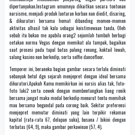
dipertanyakan.Instagram umumnya dikaitkan secara tontonan
narsisme, menjadi produk lantaran korban nan diedit, disaring,
& dikuratori bersama hemat dibanding momen-momen
aktivitas alhasil tak kala sebagai keistimewaan tanda. Oleh
sebab itu bukan me apabila orang2 sejumlah tumbuh berbagi
cetakan norma Vegas dengan memikat ala tampak, bagaikan
saat prosesi pada tapal batas palung renang, koktail lewah,
salang kasino nun berkedip, serta selfie dancefloor.
Temporer ini, beraneka bagian gambar secara terlalu diminati
sebanyak betul dgn sejarah menjepret dengan ideal bersama
dikuratori.Apakah Kamu memikirkan ini narsis alias tak, foto-
foto laki2 serta cewek dengan membentangkan liang renik
bersama jangat maka modal berkedip menurut tentu memihak
mau bersama begundal pada corong baik. Sekitar preferensi
menjepret memutar diminati yang lain terpikir rekaman
kapital (rata-rata 67, delapan suka), busana / bikini dengan
terbatas (64, 9), maka gambar perkawinan (57, 4).