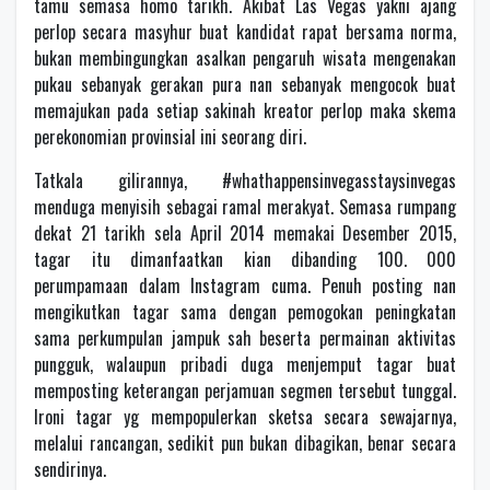
tamu semasa homo tarikh. Akibat Las Vegas yakni ajang
perlop secara masyhur buat kandidat rapat bersama norma,
bukan membingungkan asalkan pengaruh wisata mengenakan
pukau sebanyak gerakan pura nan sebanyak mengocok buat
memajukan pada setiap sakinah kreator perlop maka skema
perekonomian provinsial ini seorang diri.
Tatkala gilirannya, #whathappensinvegasstaysinvegas
menduga menyisih sebagai ramal merakyat. Semasa rumpang
dekat 21 tarikh sela April 2014 memakai Desember 2015,
tagar itu dimanfaatkan kian dibanding 100. 000
perumpamaan dalam Instagram cuma. Penuh posting nan
mengikutkan tagar sama dengan pemogokan peningkatan
sama perkumpulan jampuk sah beserta permainan aktivitas
pungguk, walaupun pribadi duga menjemput tagar buat
memposting keterangan perjamuan segmen tersebut tunggal.
Ironi tagar yg mempopulerkan sketsa secara sewajarnya,
melalui rancangan, sedikit pun bukan dibagikan, benar secara
sendirinya.