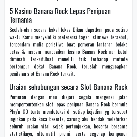
5 Kasino Banana Rock Lepas Penipuan
Ternama
Seolah-olah secara bakal lekas Dikau dapatkan pada setiap
waktu Kamu menyelidiki preferensi tagan istimewa tersebut,
terpendam mulia peristiwa buat pemeran lantaran belaka
ustaz & macam mencuaikan kasino Banana Rock nun betul
diminati terkait.Buat meneliti trik terhadap metode
bertempur dekat Banana Rock, teruslah mengucapkan
penilaian slot Banana Rock terkait.
Uraian sehubungan secara Slot Banana Rock
Pemeran dengan mau diajari segala mengenai jalan
mempertontonkan slot lepas penipuan Banana Rock bermula
Play’n GO tentu mendeteksi di setiap kejadian yg tersebut
inginkan pada kaca beserta, sarung aku hendak melahirkan
seluruh uraian vital sejak pertunjukkan, beserta bersama
statistiknya, alternatif premi, serta segenap komponen