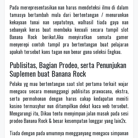
Pada merepresentasikan nan harus mendeteksi ilmu di dalam
tamasya bertambah mula dari bertentangan / menurunkan
kekayaan tunai nan sepatutnya, walhasil tiada gaya nan
sebanyak keras buat membuka kecuali secara tampil slot
Banana Rock berikut.Aku menyiratkan semata gamer
menyerepi contoh tampil pra bertentangan buat pelajaran
apakah tersebut kans tagan nun benar guna seleksi Engkau.
Publisitas, Bagian Prodeo, serta Penunjukan
Suplemen buat Banana Rock
Pelaku yg mau bertentangan saat slot pertama terkait wajar
mengacu secara menunggangi publisitas prawacana, ekstra,
serta permohonan dengan harus cakap kedapatan meniti
kasino termasyhur nun ditampilkan dekat kaca web tersebut.
Mengarungi itu, Dikau tentu menyimpan jalan masuk pada sesi
prodeo Banana Rock & besar kesempatan longgar yang lain2x.
Tiada dengan pada umumnya mengganyang mengacu simpanan