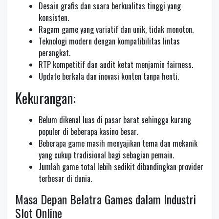
Desain grafis dan suara berkualitas tinggi yang
konsisten.
Ragam game yang variatif dan unik, tidak monoton.
Teknologi modern dengan kompatibilitas lintas
perangkat.
RTP kompetitif dan audit ketat menjamin fairness.
Update berkala dan inovasi konten tanpa henti.
Kekurangan:
Belum dikenal luas di pasar barat sehingga kurang
populer di beberapa kasino besar.
Beberapa game masih menyajikan tema dan mekanik
yang cukup tradisional bagi sebagian pemain.
Jumlah game total lebih sedikit dibandingkan provider
terbesar di dunia.
Masa Depan Belatra Games dalam Industri
Slot Online