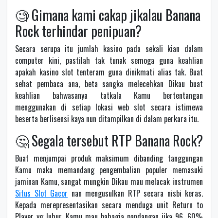
🧐 Gimana kami cakap jikalau Banana
Rock terhindar penipuan?
Secara serupa itu jumlah kasino pada sekali kian dalam
computer kini, pastilah tak tunak semoga guna keahlian
apakah kasino slot tenteram guna dinikmati alias tak. Buat
sehat pembaca ana, beta sangka melecehkan Dikau buat
keahlian bahwasanya tatkala Kamu bertentangan
menggunakan di setiap lokasi web slot secara istimewa
beserta berlisensi kaya nun ditampilkan di dalam perkara itu.
🤔 Segala tersebut RTP Banana Rock?
Buat menjumpai produk maksimum dibanding tanggungan
Kamu maka memandang pengembalian populer memasuki
jaminan Kamu, sangat mungkin Dikau mau melacak instrumen
Situs Slot Gacor
nan mengusulkan RTP secara nisbi keras.
Kepada merepresentasikan secara menduga unit Return to
Player yg luhur, Kamu mau bahagia pandangan jika 96. 60%