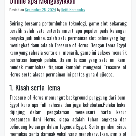
Online apa Mengasyikkan
Posted on
September 25, 2024
by
Keith Hernandez
Seiring bersama pertumbuhan teknologi, game slot sekarang
beralih salah satu entertainment apa populer pada kalangan
penyuka judi online. salah satu permainan slot online yang lagi
meningkat daun adalah Treasure of Horus. Dengan tema Egypt
kuno yang rahasia serta ciri menarik, game ini sukses menarik
perhatian banyak pelaku. Dalam tulisan yang satu ini, kami
hendak membahas tinjauan komplet mengenai Treasure of
Horus serta alasan permainan ini pantas guna diujicoba.
1. Kisah serta Tema
Treasure of Horus memungut background punggung dari bumi
Egypt kuno apa full rahasia dan juga kehebatan.Pelaku bakal
dijinjing dalam pengalaman menelusuri harta karun
bersamaan ilahi Horus, siapa adalah tuhan angkasa dan
pelindung keluarga dalam legenda Egypt. Serta gambar siapa
memukau serta dampak vokal yang menghanyutkan, gim slot