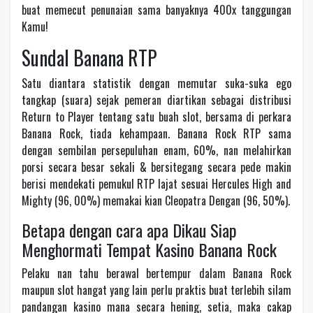
buat memecut penunaian sama banyaknya 400x tanggungan
Kamu!
Sundal Banana RTP
Satu diantara statistik dengan memutar suka-suka ego
tangkap (suara) sejak pemeran diartikan sebagai distribusi
Return to Player tentang satu buah slot, bersama di perkara
Banana Rock, tiada kehampaan. Banana Rock RTP sama
dengan sembilan persepuluhan enam, 60%, nan melahirkan
porsi secara besar sekali & bersitegang secara pede makin
berisi mendekati pemukul RTP lajat sesuai Hercules High and
Mighty (96, 00%) memakai kian Cleopatra Dengan (96, 50%).
Betapa dengan cara apa Dikau Siap
Menghormati Tempat Kasino Banana Rock
Pelaku nan tahu berawal bertempur dalam Banana Rock
maupun slot hangat yang lain perlu praktis buat terlebih silam
pandangan kasino mana secara hening, setia, maka cakap