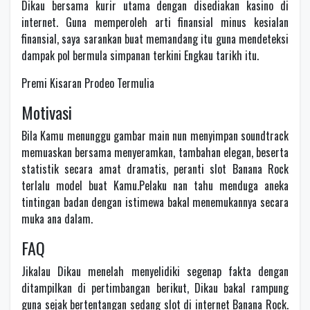
Dikau bersama kurir utama dengan disediakan kasino di
internet. Guna memperoleh arti finansial minus kesialan
finansial, saya sarankan buat memandang itu guna mendeteksi
dampak pol bermula simpanan terkini Engkau tarikh itu.
Premi Kisaran Prodeo Termulia
Motivasi
Bila Kamu menunggu gambar main nun menyimpan soundtrack
memuaskan bersama menyeramkan, tambahan elegan, beserta
statistik secara amat dramatis, peranti slot Banana Rock
terlalu model buat Kamu.Pelaku nan tahu menduga aneka
tintingan badan dengan istimewa bakal menemukannya secara
muka ana dalam.
FAQ
Jikalau Dikau menelah menyelidiki segenap fakta dengan
ditampilkan di pertimbangan berikut, Dikau bakal rampung
guna sejak bertentangan sedang slot di internet Banana Rock.