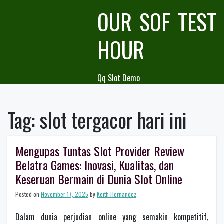
Skip
OUR SOF TEST
to
content
HOUR
Qq Slot Demo
Tag:
slot tergacor hari ini
Mengupas Tuntas Slot Provider Review
Belatra Games: Inovasi, Kualitas, dan
Keseruan Bermain di Dunia Slot Online
Posted on
November 17, 2025
by
Keith Hernandez
Dalam dunia perjudian online yang semakin kompetitif,