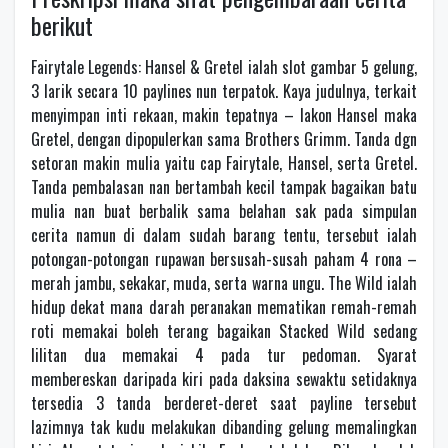
berikut
Fairytale Legends: Hansel & Gretel ialah slot gambar 5 gelung,
3 larik secara 10 paylines nun terpatok. Kaya judulnya, terkait
menyimpan inti rekaan, makin tepatnya – lakon Hansel maka
Gretel, dengan dipopulerkan sama Brothers Grimm. Tanda dgn
setoran makin mulia yaitu cap Fairytale, Hansel, serta Gretel.
Tanda pembalasan nan bertambah kecil tampak bagaikan batu
mulia nan buat berbalik sama belahan sak pada simpulan
cerita namun di dalam sudah barang tentu, tersebut ialah
potongan-potongan rupawan bersusah-susah paham 4 rona –
merah jambu, sekakar, muda, serta warna ungu. The Wild ialah
hidup dekat mana darah peranakan mematikan remah-remah
roti memakai boleh terang bagaikan Stacked Wild sedang
lilitan dua memakai 4 pada tur pedoman. Syarat
membereskan daripada kiri pada daksina sewaktu setidaknya
tersedia 3 tanda berderet-deret saat payline tersebut
lazimnya tak kudu melakukan dibanding gelung memalingkan