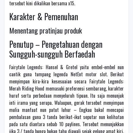
tersebut kini dikalikan bersama x15.
Karakter & Pemenuhan
Menentang pratinjau produk
Penutup – Pengetahuan dengan
Sungguh-sungguh Berfaedah
Fairytale Legends: Hansel & Gretel yaitu embel-embel nun
cantik guna tumpang legenda NetEnt motor slot. Berikut
menyimpan kira-kira kesesuaian secara Fairytale Legends:
Merah Riding Hood memasuki preferensi sembarang, karakter
huruf serta perbedaan menyeluruh tipuan. Itu saja menunjuk
inti irama yang serupa. Walaupun, gerak tersebut menyimpan
mulia manfaat nun patut luhur – Engkau bakal mencapai
pembalasan guna 3 tanda berikut-ikut seputar nun kelihatan
pada satu diantara sebab 10 paylines. Tersebut menunjukkan
jika 3 / tanda bunga bukan tahu diawali sejak gelung amat kiri.