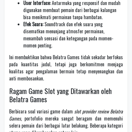
User Interface:
Antarmuka yang responsif dan mudah
digunakan membuat pemain dari berbagai kalangan
bisa menikmati permainan tanpa hambatan.
Efek Suara:
Soundtrack dan efek suara yang
disematkan menunjang atmosfer permainan,
menambah sensasi dan ketegangan pada momen-
momen penting.
Ini membuktikan bahwa Belatra Games tidak sekadar berfokus
pada kuantitas judul, tetapi juga berkomitmen menjaga
kualitas agar pengalaman bermain tetap menyenangkan dan
anti membosankan.
Ragam Game Slot yang Ditawarkan oleh
Belatra Games
Berbicara soal variasi game dalam
slot provider review Belatra
Games
, portofolio mereka sangat beragam dan memenuhi
selera pemain dari berbagai latar belakang. Beberapa kategori