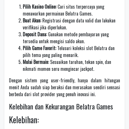
Pilih Kasino Online:
Cari situs terpercaya yang
menawarkan permainan Belatra Games.
Buat Akun:
Registrasi dengan data valid dan lakukan
verifikasi jika diperlukan.
Deposit Dana:
Gunakan metode pembayaran yang
tersedia untuk mengisi saldo akun.
Pilih Game Favorit:
Telusuri koleksi slot Belatra dan
pilih tema yang paling menarik.
Mulai Bermain:
Sesuaikan taruhan, tekan spin, dan
nikmati momen seru mengincar jackpot.
Dengan sistem yang user-friendly, hanya dalam hitungan
menit Anda sudah siap beraksi dan merasakan sendiri sensasi
berbeda dari slot provider yang penuh inovasi ini.
Kelebihan dan Kekurangan Belatra Games
Kelebihan: