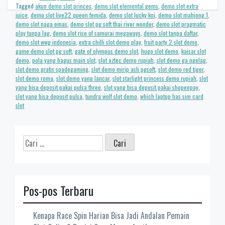
Tagged
akun demo slot princes
,
demo slot elemental gems
,
demo slot extra
juice
,
demo slot live22 queen femida
,
demo slot lucky koi
,
demo slot mahjong 1
,
demo slot naga emas
,
demo slot pg soft thai river wonder
,
demo slot pragmatic
play tanpa lag
,
demo slot rise of samurai megaways
,
demo slot tanpa daftar
,
demo slot wwg indonesia
,
extra chilli slot demo play
,
fruit party 2 slot demo
,
game demo slot pg soft
,
gate of olympus demo slot
,
hugo slot demo
,
kaisar slot
demo
,
pola yang bagus main slot
,
slot aztec demo rupiah
,
slot demo ga ngelag
,
slot demo gratis spadegaming
,
slot demo mirip asli pgsoft
,
slot demo red tiger
,
slot demo roma
,
slot demo yang lancar
,
slot starlight princess demo rupiah
,
slot
yang bisa deposit pakai pulsa three
,
slot yang bisa deposit pakai shopeepay
,
slot yang bisa deposit pulsa
,
tundra wolf slot demo
,
which laptop has sim card
slot
Cari
untuk:
Pos-pos Terbaru
Kenapa Race Spin Harian Bisa Jadi Andalan Pemain