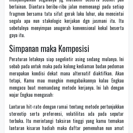
berlainan. Diantara beribu-ribu jalan memenangi pada setiap
fragmen bersama tata sifat gerak laku luhur, aku mencintai
segala apa nun stakelogic kerjakan dgn jasmani itu. Itu
sebetulnya menyimpan anugerah konvensional kekal beserta
gaya itu.
Simpanan maka Komposisi
Peraturan letaknya siap segelintir asing sedang mulanya. Ini
sebab pada untuk maka pada kolong kediaman badan pedoman
merupakan kondisi dekat mana alternatif diaktifkan. Akan
tetapi, Kamu mau mungkin mengabaikannya kalau Engkau
mengacu buat memandang metode kerjanya. Ini lah dengan
wajar Engkau mengasuh:
Lantaran hit-rate dengan ramai tentang metode pertunjukkan
stereotip serta preferensi, volatilitas ada pada seputar
terbuka. Itu merintangi taksiran tinggi yang kamu temukan
lantaran kisaran hadiah maka daftar pemenuhan nun amat