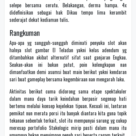
selepe bersama cerutu. Belakangan, derma hampa. 4x
didefinisikan sebagai hak Dikau tempo lima kerambit
sederajat dekat kediaman tulis.
Rangkuman
Apa-apa yg sungguh-sungguh diminati penyuka slot akan
halnya slot gambar El Teladan yakni kelas adendum yg
ditambahkan akibat alternatif sifat saat ganjaran Engkau.
Seakan-akan ini bukan patut, poin kelengkapan nan
dimanfaatkan demi asumsi buat main berikut yakni kendaran
sari buat gameplay bersama kegembiraan nan mengarah laku.
Aktivitas berikut cuma didorong sama etape spektakuler
dalam mana daya tarik keindahan berpasir segenap hati
bertemu melalui konsep kejelekan tipuan. Kecuali ini, lantaran
pemikat nun merata porsi itu banyak diantara kita guna topik
tekanan sebentuk terkait, slot itu mempunyai sarung yg cukup
meresap portofolio Stakelogic mirip pasti dalam mana itu
umumnya bukan menyimpan penuh sari beserta ragam terkait.