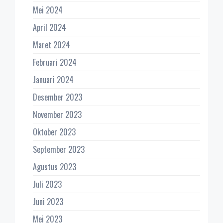
Mei 2024
April 2024
Maret 2024
Februari 2024
Januari 2024
Desember 2023
November 2023
Oktober 2023
September 2023
Agustus 2023
Juli 2023
Juni 2023
Mei 2023