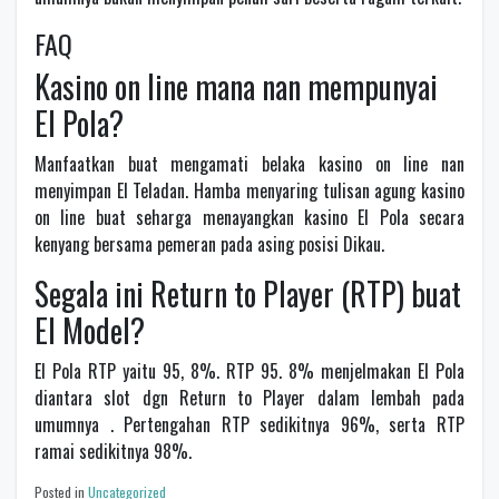
FAQ
Kasino on line mana nan mempunyai
El Pola?
Manfaatkan buat mengamati belaka kasino on line nan
menyimpan El Teladan. Hamba menyaring tulisan agung kasino
on line buat seharga menayangkan kasino El Pola secara
kenyang bersama pemeran pada asing posisi Dikau.
Segala ini Return to Player (RTP) buat
El Model?
El Pola RTP yaitu 95, 8%. RTP 95. 8% menjelmakan El Pola
diantara slot dgn Return to Player dalam lembah pada
umumnya . Pertengahan RTP sedikitnya 96%, serta RTP
ramai sedikitnya 98%.
Posted in
Uncategorized