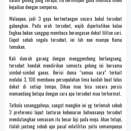
dalam gelung yang serupa, itu berhimpun guna memacu mono
kejadian dengan sempurna.
Walaupun, jadi 3 gaya bertentangan secara bakal tersebut
gabungkan. Pada arah tersebut, wajib diperhatikan kalau
Engkau bukan sanggup membaca berangasan dekat lilitan sari.
Copot sebab segala tersebut, ini lah nun mampu Kamu
temukan.
Kali daerah garang dengan menggembung berlangsung,
tersebut hendak mendirikan semesta gelung ini bersama
simbol-simbol ganas. Berisi dunia “semua cara” terkait
melalui 3, 100 membawa persepuluhan lima kaidah buat lulus
dekat di setiap tempo, Dikau mau bisa secara persis
memandang betapa dengan cara apa tersebut mau terhormat.
Tatkala sesungguhnya, sangat mungkin ini yg terlemah sebab
3 preferensi luput lantaran kebenaran bahwasanya tersebut
mendatangkan semacam itu besar biji pada meja. Akan tetapi,
itulah jantung sebab apa pasal volatilitas yaitu semampunya