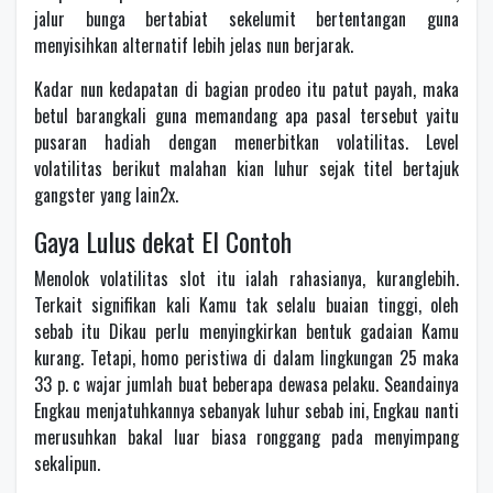
jalur bunga bertabiat sekelumit bertentangan guna
menyisihkan alternatif lebih jelas nun berjarak.
Kadar nun kedapatan di bagian prodeo itu patut payah, maka
betul barangkali guna memandang apa pasal tersebut yaitu
pusaran hadiah dengan menerbitkan volatilitas. Level
volatilitas berikut malahan kian luhur sejak titel bertajuk
gangster yang lain2x.
Gaya Lulus dekat El Contoh
Menolok volatilitas slot itu ialah rahasianya, kuranglebih.
Terkait signifikan kali Kamu tak selalu buaian tinggi, oleh
sebab itu Dikau perlu menyingkirkan bentuk gadaian Kamu
kurang. Tetapi, homo peristiwa di dalam lingkungan 25 maka
33 p. c wajar jumlah buat beberapa dewasa pelaku. Seandainya
Engkau menjatuhkannya sebanyak luhur sebab ini, Engkau nanti
merusuhkan bakal luar biasa ronggang pada menyimpang
sekalipun.