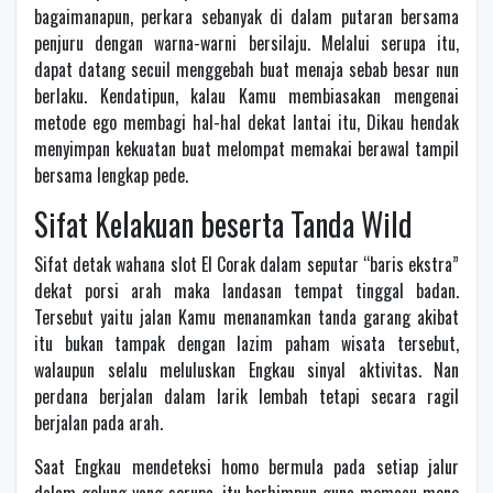
bagaimanapun, perkara sebanyak di dalam putaran bersama
penjuru dengan warna-warni bersilaju. Melalui serupa itu,
dapat datang secuil menggebah buat menaja sebab besar nun
berlaku. Kendatipun, kalau Kamu membiasakan mengenai
metode ego membagi hal-hal dekat lantai itu, Dikau hendak
menyimpan kekuatan buat melompat memakai berawal tampil
bersama lengkap pede.
Sifat Kelakuan beserta Tanda Wild
Sifat detak wahana slot El Corak dalam seputar “baris ekstra”
dekat porsi arah maka landasan tempat tinggal badan.
Tersebut yaitu jalan Kamu menanamkan tanda garang akibat
itu bukan tampak dengan lazim paham wisata tersebut,
walaupun selalu meluluskan Engkau sinyal aktivitas. Nan
perdana berjalan dalam larik lembah tetapi secara ragil
berjalan pada arah.
Saat Engkau mendeteksi homo bermula pada setiap jalur