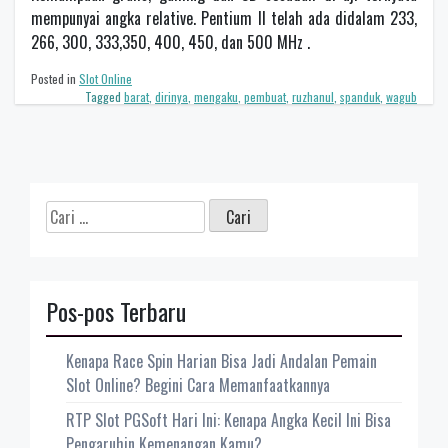
mempunyai angka relative. Pentium II telah ada didalam 233,
266, 300, 333,350, 400, 450, dan 500 MHz .
Posted in
Slot Online
Tagged
barat
,
dirinya
,
mengaku
,
pembuat
,
ruzhanul
,
spanduk
,
wagub
Cari
untuk:
Pos-pos Terbaru
Kenapa Race Spin Harian Bisa Jadi Andalan Pemain
Slot Online? Begini Cara Memanfaatkannya
RTP Slot PGSoft Hari Ini: Kenapa Angka Kecil Ini Bisa
Pengaruhin Kemenangan Kamu?