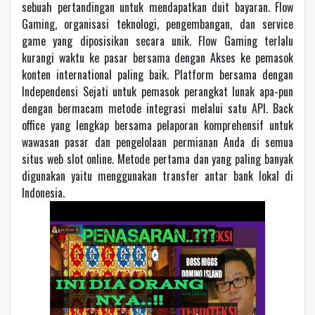
sebuah pertandingan untuk mendapatkan duit bayaran. Flow
Gaming, organisasi teknologi, pengembangan, dan service
game yang diposisikan secara unik. Flow Gaming terlalu
kurangi waktu ke pasar bersama dengan Akses ke pemasok
konten international paling baik. Platform bersama dengan
Independensi Sejati untuk pemasok perangkat lunak apa-pun
dengan bermacam metode integrasi melalui satu API. Back
office yang lengkap bersama pelaporan komprehensif untuk
wawasan pasar dan pengelolaan permianan Anda di semua
situs web slot online. Metode pertama dan yang paling banyak
digunakan yaitu menggunakan transfer antar bank lokal di
Indonesia.