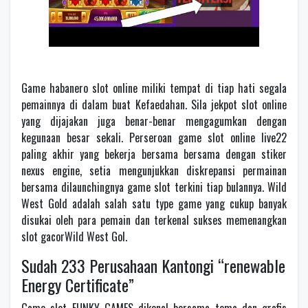
Game habanero slot online miliki tempat di tiap hati segala
pemainnya di dalam buat Kefaedahan. Sila jekpot slot online
yang dijajakan juga benar-benar mengagumkan dengan
kegunaan besar sekali. Perseroan game slot online live22
paling akhir yang bekerja bersama bersama dengan stiker
nexus engine, setia mengunjukkan diskrepansi permainan
bersama dilaunchingnya game slot terkini tiap bulannya. Wild
West Gold adalah salah satu type game yang cukup banyak
disukai oleh para pemain dan terkenal sukses memenangkan
slot gacorWild West Gol.
Sudah 233 Perusahaan Kantongi “renewable
Energy Certificate”
Game slot FUNKY GAMES dikenal bersama tema dan grafis