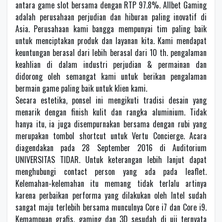
antara game slot bersama dengan RTP 97.8%. Allbet Gaming
adalah perusahaan perjudian dan hiburan paling inovatif di
Asia. Perusahaan kami bangga mempunyai tim paling baik
untuk menciptakan produk dan layanan kita. Kami mendapat
keuntungan berasal dari lebih berasal dari 10 th. pengalaman
keahlian di dalam industri perjudian & permainan dan
didorong oleh semangat kami untuk berikan pengalaman
bermain game paling baik untuk klien kami.
Secara estetika, ponsel ini mengikuti tradisi desain yang
menarik dengan finish kulit dan rangka aluminium. Tidak
hanya itu, ia juga disempurnakan bersama dengan rubi yang
merupakan tombol shortcut untuk Vertu Concierge. Acara
diagendakan pada 28 September 2016 di Auditorium
UNIVERSITAS TIDAR. Untuk keterangan lebih lanjut dapat
menghubungi contact person yang ada pada leaflet.
Kelemahan-kelemahan itu memang tidak terlalu artinya
karena perbaikan performa yang dilakukan oleh Intel sudah
sangat maju terlebih bersama munculnya Core i7 dan Core i9.
Kemampuan grafis, gaming dan 3D sesudah di uji ternyata