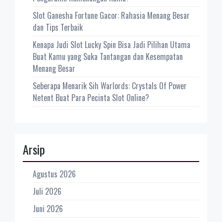
Slot Ganesha Fortune Gacor: Rahasia Menang Besar
dan Tips Terbaik
Kenapa Judi Slot Lucky Spin Bisa Jadi Pilihan Utama
Buat Kamu yang Suka Tantangan dan Kesempatan
Menang Besar
Seberapa Menarik Sih Warlords: Crystals Of Power
Netent Buat Para Pecinta Slot Online?
Arsip
Agustus 2026
Juli 2026
Juni 2026