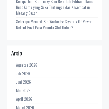
Kenapa Judi Slot Lucky Spin Bisa Jadi Pilihan Utama
Buat Kamu yang Suka Tantangan dan Kesempatan
Menang Besar
Seberapa Menarik Sih Warlords: Crystals Of Power
Netent Buat Para Pecinta Slot Online?
Arsip
Agustus 2026
Juli 2026
Juni 2026
Mei 2026
April 2026
Maret 2026