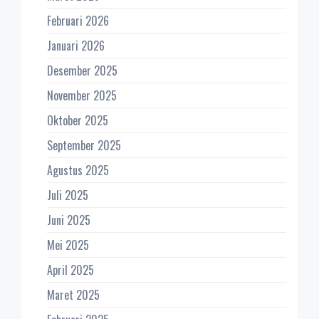
Februari 2026
Januari 2026
Desember 2025
November 2025
Oktober 2025
September 2025
Agustus 2025
Juli 2025
Juni 2025
Mei 2025
April 2025
Maret 2025