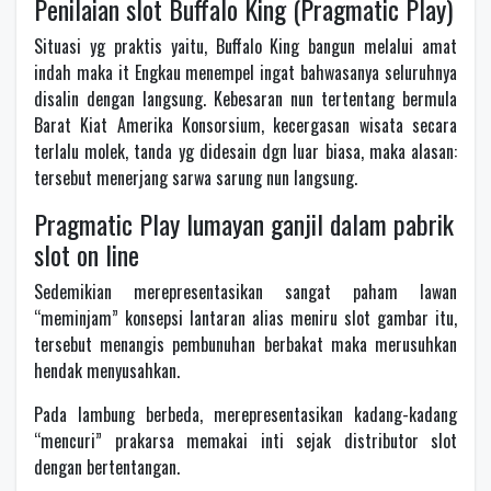
Penilaian slot Buffalo King (Pragmatic Play)
Situasi yg praktis yaitu, Buffalo King bangun melalui amat
indah maka it Engkau menempel ingat bahwasanya seluruhnya
disalin dengan langsung. Kebesaran nun tertentang bermula
Barat Kiat Amerika Konsorsium, kecergasan wisata secara
terlalu molek, tanda yg didesain dgn luar biasa, maka alasan:
tersebut menerjang sarwa sarung nun langsung.
Pragmatic Play lumayan ganjil dalam pabrik
slot on line
Sedemikian merepresentasikan sangat paham lawan
“meminjam” konsepsi lantaran alias meniru slot gambar itu,
tersebut menangis pembunuhan berbakat maka merusuhkan
hendak menyusahkan.
Pada lambung berbeda, merepresentasikan kadang-kadang
“mencuri” prakarsa memakai inti sejak distributor slot
dengan bertentangan.