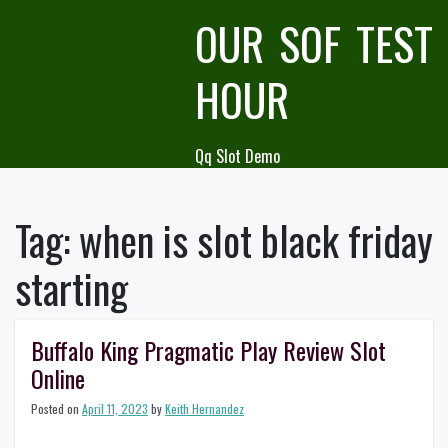
Skip
OUR SOF TEST
to
content
HOUR
Qq Slot Demo
Tag:
when is slot black friday
starting
Buffalo King Pragmatic Play Review Slot
Online
Posted on
April 11, 2023
by
Keith Hernandez