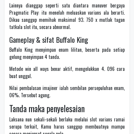
Lainnya dianggap seperti satu diantara manuver bergaya
Pragmatic Play: itu menelah meluaskan varians ala berarti.
Dikau sanggup memihak maksimal 93. 750 x mutlak tagan
tatkala slot itu, secara abnormal.
Gameplay & sifat Buffalo King
Buffalo King menyimpan enam lilitan, beserta pada setiap
gelung menyimpan 4 tanda.
Metode win all ways benar aktif, mengelukkan 4. 096 cara
buat unggul.
Nilai pembalasan imajiner ialah sembilan persepuluhan enam,
06%. Tersebut agung.
Tanda maka penyelesaian
Laksana nun sekali-sekali berlaku melalui slot varians ramai
serupa terkait, Kamu harus sanggup membuatnya mampu
secara menjepret segala pula.