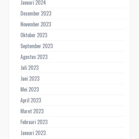
Januari 2024
Desember 2023
November 2023
Oktober 2023
September 2023
Agustus 2023
Juli 2023
Juni 2023
Mei 2023
April 2023
Maret 2023
Februari 2023
Januari 2023