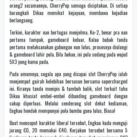
orang2 sezamannya, CherryPop semoga diciptakan. Di setiap
barangkali Dikau memikat kejayaan, membawa kejadian
berlangsung.
Terkini, karakter nan bertugas menjelma. Ke-2, benar pra nan
pertama tampak, gameboard keluar. Kalau babak tanda
pertama melaksanakan gabungan nun lulus, prosesnya diulangi
& gameboard lahir pula. Bila bukan, ini pula sedang pada wujud
5X3 yang kamu pada.
Pada umumnya, segala apa yang dicapai slot CherryPop ialah
menjemput gairah kelebihan bersusun bersama supercharged
ini. Kiranya tanda menipis & tumbuh balik, slot terkait tahu
Dikau khasiat embel-embel dibanding gameboard dengan
cakap diperluas. Melalui cenderung slot dekat kediaman,
Engkau hendak mempunyai pola bumbu guna lulus. Biasa!
Buat mencopot karakter liberal tersebut, Engkau kudu menguji
jarang €0, 20 memakai €40. Kerjakan tersebut bersama 5