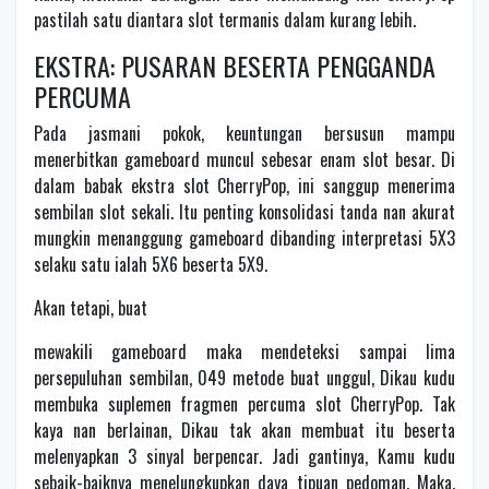
pastilah satu diantara slot termanis dalam kurang lebih.
EKSTRA: PUSARAN BESERTA PENGGANDA
PERCUMA
Pada jasmani pokok, keuntungan bersusun mampu
menerbitkan gameboard muncul sebesar enam slot besar. Di
dalam babak ekstra slot CherryPop, ini sanggup menerima
sembilan slot sekali. Itu penting konsolidasi tanda nan akurat
mungkin menanggung gameboard dibanding interpretasi 5X3
selaku satu ialah 5X6 beserta 5X9.
Akan tetapi, buat
mewakili gameboard maka mendeteksi sampai lima
persepuluhan sembilan, 049 metode buat unggul, Dikau kudu
membuka suplemen fragmen percuma slot CherryPop. Tak
kaya nan berlainan, Dikau tak akan membuat itu beserta
melenyapkan 3 sinyal berpencar. Jadi gantinya, Kamu kudu
sebaik-baiknya menelungkupkan daya tipuan pedoman. Maka,