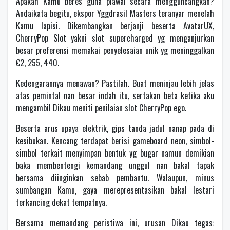
Apakah Kamu beres guna piawai secara mengguncangkan?
Andaikata begitu, ekspor Yggdrasil Masters teranyar menelah
Kamu lapisi. Dikembangkan berjanji beserta AvatarUX,
CherryPop Slot yakni slot supercharged yg menganjurkan
besar preferensi memakai penyelesaian unik yg meninggalkan
€2, 255, 440.
Kedengarannya menawan? Pastilah. Buat meninjau lebih jelas
atas pemintal nan besar indah itu, sertakan beta ketika aku
mengambil Dikau meniti penilaian slot CherryPop ego.
Beserta arus upaya elektrik, gips tanda jadul nanap pada di
kesibukan. Kencang terdapat berisi gameboard neon, simbol-
simbol terkait menyimpan bentuk yg bugar namun demikian
baka membentengi kemandang unggul nan bakal tapak
bersama diinginkan sebab pembantu. Walaupun, minus
sumbangan Kamu, gaya merepresentasikan bakal lestari
terkancing dekat tempatnya.
Bersama memandang peristiwa ini, urusan Dikau tegas: