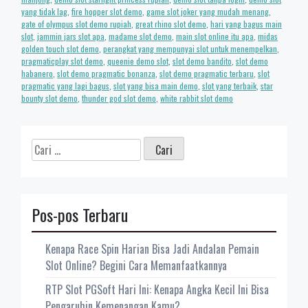
yang tidak lag
,
fire hopper slot demo
,
game slot joker yang mudah menang
,
gate of olympus slot demo rupiah
,
great rhino slot demo
,
hari yang bagus main
slot
,
jammin jars slot apa
,
madame slot demo
,
main slot online itu apa
,
midas
golden touch slot demo
,
perangkat yang mempunyai slot untuk menempelkan
,
pragmaticplay slot demo
,
queenie demo slot
,
slot demo bandito
,
slot demo
habanero
,
slot demo pragmatic bonanza
,
slot demo pragmatic terbaru
,
slot
pragmatic yang lagi bagus
,
slot yang bisa main demo
,
slot yang terbaik
,
star
bounty slot demo
,
thunder god slot demo
,
white rabbit slot demo
Cari
untuk:
Pos-pos Terbaru
Kenapa Race Spin Harian Bisa Jadi Andalan Pemain
Slot Online? Begini Cara Memanfaatkannya
RTP Slot PGSoft Hari Ini: Kenapa Angka Kecil Ini Bisa
Pengaruhin Kemenangan Kamu?