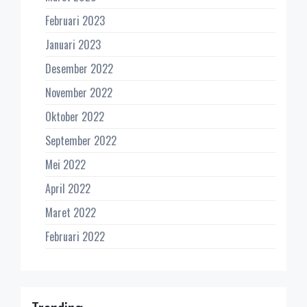
Februari 2023
Januari 2023
Desember 2022
November 2022
Oktober 2022
September 2022
Mei 2022
April 2022
Maret 2022
Februari 2022