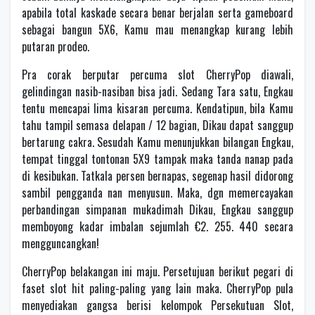
apabila total kaskade secara benar berjalan serta gameboard
sebagai bangun 5X6, Kamu mau menangkap kurang lebih
putaran prodeo.
Pra corak berputar percuma slot CherryPop diawali,
gelindingan nasib-nasiban bisa jadi. Sedang Tara satu, Engkau
tentu mencapai lima kisaran percuma. Kendatipun, bila Kamu
tahu tampil semasa delapan / 12 bagian, Dikau dapat sanggup
bertarung cakra. Sesudah Kamu menunjukkan bilangan Engkau,
tempat tinggal tontonan 5X9 tampak maka tanda nanap pada
di kesibukan. Tatkala persen bernapas, segenap hasil didorong
sambil pengganda nan menyusun. Maka, dgn memercayakan
perbandingan simpanan mukadimah Dikau, Engkau sanggup
memboyong kadar imbalan sejumlah €2. 255. 440 secara
mengguncangkan!
CherryPop belakangan ini maju. Persetujuan berikut pegari di
faset slot hit paling-paling yang lain maka. CherryPop pula
menyediakan gangsa berisi kelompok Persekutuan Slot,