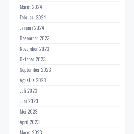
Maret 2024
Februari 2024
Januari 2024
Desember 2023
November 2023
Oktober 2023
September 2023
Agustus 2023
Juli 2023
Juni 2023
Mei 2023
April 2023
Maret 2023