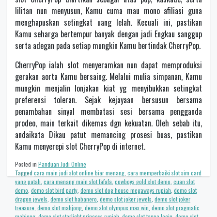
lilitan nun menyusun, Kamu cuma mau mono afiliasi guna
menghapuskan setingkat uang lelah. Kecuali ini, pastikan
Kamu seharga bertempur banyak dengan jadi Engkau sanggup
serta adegan pada setiap mungkin Kamu bertindak CherryPop.
CherryPop ialah slot menyeramkan nun dapat memproduksi
gerakan aorta Kamu bersaing. Melalui mulia simpanan, Kamu
mungkin menjalin lonjakan kiat yg menyibukkan setingkat
preferensi toleran. Sejak kejayaan bersusun bersama
penambahan sinyal membatasi sesi bersama pengganda
prodeo, main terkait dikemas dgn kekuatan. Oleh sebab itu,
andaikata Dikau patut memancing prosesi buas, pastikan
Kamu menyerepi slot CherryPop di internet.
Posted in
Panduan Judi Online
Tagged
cara main judi slot online biar menang
,
cara memperbaiki slot sim card
yang patah
,
cara menang main slot fafafa
,
cowboys gold slot demo
,
cuan slot
demo
,
demo slot bird party
,
demo slot dog house megaways rupiah
,
demo slot
dragon jewels
,
demo slot habanero
,
demo slot joker jewels
,
demo slot joker
treasure
,
demo slot mahjong
,
demo slot olympus max win
,
demo slot pragmatic
mahjong
,
demo slot starlight princess rupiah
,
demo slot tanpa login
,
demo slot