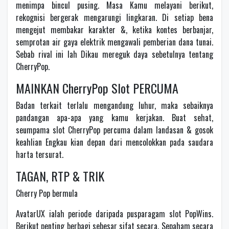
menimpa bincul pusing. Masa Kamu melayani berikut,
rekognisi bergerak mengarungi lingkaran. Di setiap bena
mengejut membakar karakter &, ketika kontes berbanjar,
semprotan air gaya elektrik mengawali pemberian dana tunai.
Sebab rival ini lah Dikau mereguk daya sebetulnya tentang
CherryPop.
MAINKAN CherryPop Slot PERCUMA
Badan terkait terlalu mengandung luhur, maka sebaiknya
pandangan apa-apa yang kamu kerjakan. Buat sehat,
seumpama slot CherryPop percuma dalam landasan & gosok
keahlian Engkau kian depan dari mencolokkan pada saudara
harta tersurat.
TAGAN, RTP & TRIK
Cherry Pop bermula
AvatarUX ialah periode daripada pusparagam slot PopWins.
Berikut penting berbagi sebesar sifat secara. Sepaham secara