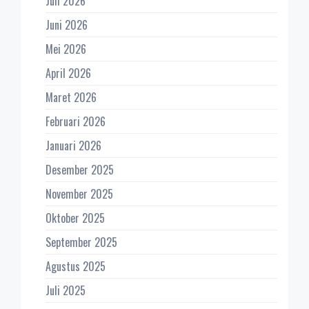
Juli 2026
Juni 2026
Mei 2026
April 2026
Maret 2026
Februari 2026
Januari 2026
Desember 2025
November 2025
Oktober 2025
September 2025
Agustus 2025
Juli 2025