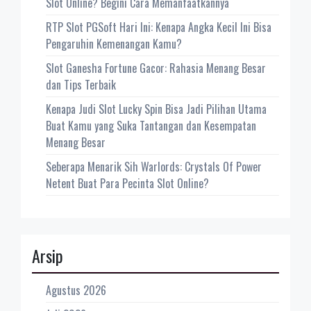
Slot Online? Begini Cara Memanfaatkannya
RTP Slot PGSoft Hari Ini: Kenapa Angka Kecil Ini Bisa
Pengaruhin Kemenangan Kamu?
Slot Ganesha Fortune Gacor: Rahasia Menang Besar
dan Tips Terbaik
Kenapa Judi Slot Lucky Spin Bisa Jadi Pilihan Utama
Buat Kamu yang Suka Tantangan dan Kesempatan
Menang Besar
Seberapa Menarik Sih Warlords: Crystals Of Power
Netent Buat Para Pecinta Slot Online?
Arsip
Agustus 2026