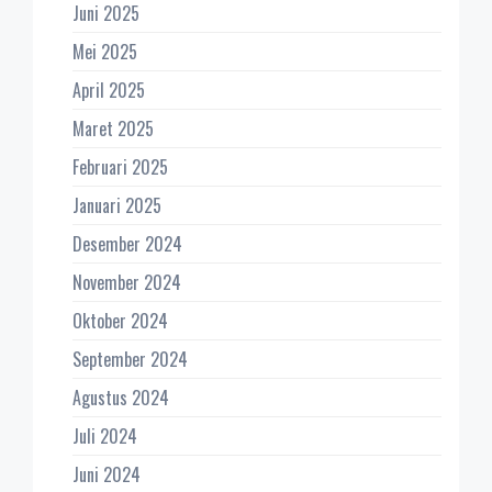
Juni 2025
Mei 2025
April 2025
Maret 2025
Februari 2025
Januari 2025
Desember 2024
November 2024
Oktober 2024
September 2024
Agustus 2024
Juli 2024
Juni 2024