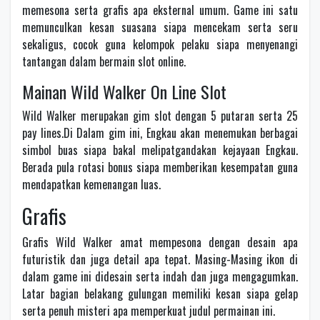
memesona serta grafis apa eksternal umum. Game ini satu
memunculkan kesan suasana siapa mencekam serta seru
sekaligus, cocok guna kelompok pelaku siapa menyenangi
tantangan dalam bermain slot online.
Mainan Wild Walker On Line Slot
Wild Walker merupakan gim slot dengan 5 putaran serta 25
pay lines.Di Dalam gim ini, Engkau akan menemukan berbagai
simbol buas siapa bakal melipatgandakan kejayaan Engkau.
Berada pula rotasi bonus siapa memberikan kesempatan guna
mendapatkan kemenangan luas.
Grafis
Grafis Wild Walker amat mempesona dengan desain apa
futuristik dan juga detail apa tepat. Masing-Masing ikon di
dalam game ini didesain serta indah dan juga mengagumkan.
Latar bagian belakang gulungan memiliki kesan siapa gelap
serta penuh misteri apa memperkuat judul permainan ini.