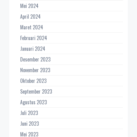
Mei 2024
April 2024
Maret 2024
Februari 2024
Januari 2024
Desember 2023
November 2023
Oktober 2023
September 2023
Agustus 2023
Juli 2023
Juni 2023
Mei 2023