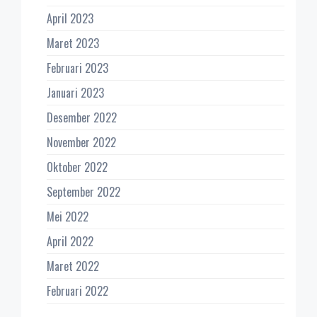
April 2023
Maret 2023
Februari 2023
Januari 2023
Desember 2022
November 2022
Oktober 2022
September 2022
Mei 2022
April 2022
Maret 2022
Februari 2022