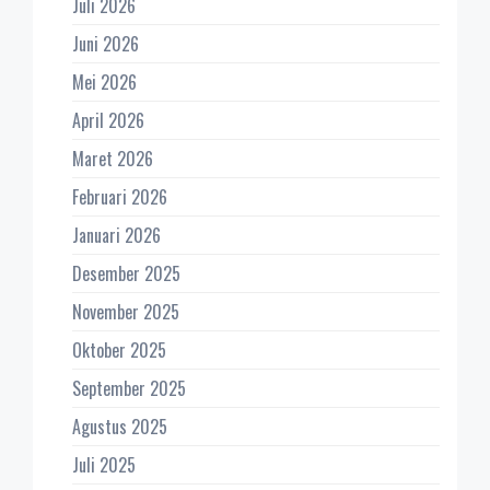
Juli 2026
Juni 2026
Mei 2026
April 2026
Maret 2026
Februari 2026
Januari 2026
Desember 2025
November 2025
Oktober 2025
September 2025
Agustus 2025
Juli 2025