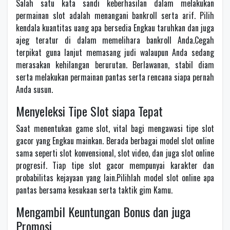
Salah satu kata sandi keberhasilan dalam melakukan
permainan slot adalah menangani bankroll serta arif. Pilih
kendala kuantitas uang apa bersedia Engkau taruhkan dan juga
ajeg teratur di dalam memelihara bankroll Anda.Cegah
terpikat guna lanjut memasang judi walaupun Anda sedang
merasakan kehilangan berurutan. Berlawanan, stabil diam
serta melakukan permainan pantas serta rencana siapa pernah
Anda susun.
Menyeleksi Tipe Slot siapa Tepat
Saat menentukan game slot, vital bagi mengawasi tipe slot
gacor yang Engkau mainkan. Berada berbagai model slot online
sama seperti slot konvensional, slot video, dan juga slot online
progresif. Tiap tipe slot gacor mempunyai karakter dan
probabilitas kejayaan yang lain.Pilihlah model slot online apa
pantas bersama kesukaan serta taktik gim Kamu.
Mengambil Keuntungan Bonus dan juga
Promosi