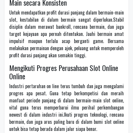
Main secara Konsisten
Untuk mendapatkan profit durasi panjang dalam bermain-main
slot, kestabilan di dalam bermain sangat diperlukan.Stabil
disiplin dalam merawat bankroll, rencana bermain, dan juga
target kejayaan apa pernah ditentukan. Jauhi bermain amat
impulsif maupun terlalu acap berganti game. Bersama
melakukan permainan dengan ajek, peluang untuk memperoleh
profit durasi panjang akan semakin tinggi.
Mengikuti Progres Perusahaan Slot Online
Online
Industri pertaruhan on line terus tumbuh dan juga mengalami
progres apa pesat. Guna tetap berkompetisi dan meraih
manfaat periode panjang di dalam bermain-main slot online,
vital guna terus memperbarui ilmu perihal perkembangan
newest di dalam industri ini.Ikuti progres teknologi, rencana
bermain, dan juga arus paling baru di dalam bumi slot online
untuk bisa tetap berada dalam jalur siapa benar.