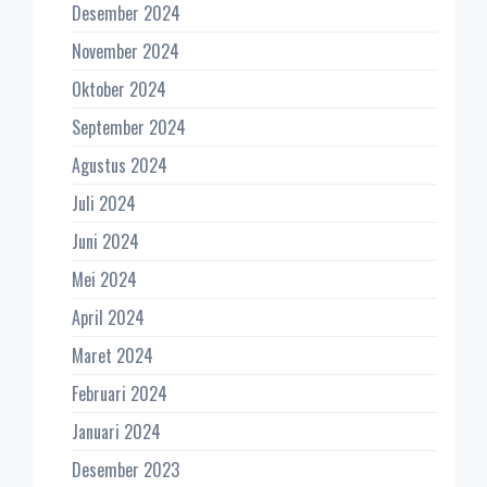
Desember 2024
November 2024
Oktober 2024
September 2024
Agustus 2024
Juli 2024
Juni 2024
Mei 2024
April 2024
Maret 2024
Februari 2024
Januari 2024
Desember 2023