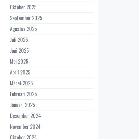
Oktober 2025
September 2025
Agustus 2025
Juli 2025
Juni 2025
Mei 2025
April 2025
Maret 2025
Februari 2025
Januari 2025
Desember 2024
November 2024
Oktober 2024