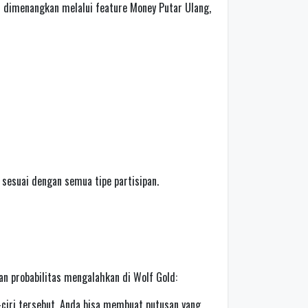
t dimenangkan melalui feature Money Putar Ulang,
 sesuai dengan semua tipe partisipan.
n probabilitas mengalahkan di Wolf Gold:
-ciri tersebut, Anda bisa membuat putusan yang