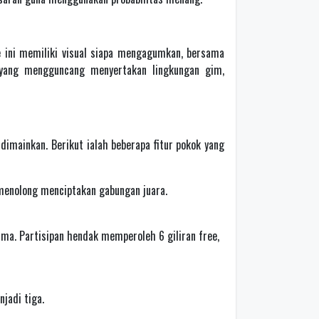
e ini memiliki visual siapa mengagumkan, bersama
g yang mengguncang menyertakan lingkungan gim,
ainkan. Berikut ialah beberapa fitur pokok yang
 menolong menciptakan gabungan juara.
a. Partisipan hendak memperoleh 6 giliran free,
jadi tiga.