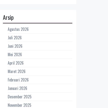
Arsip
Agustus 2026
Juli 2026
Juni 2026
Mei 2026
April 2026
Maret 2026
Februari 2026
Januari 2026
Desember 2025
November 2025