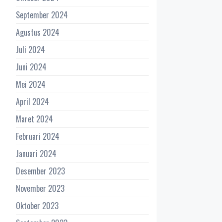
September 2024
Agustus 2024
Juli 2024
Juni 2024
Mei 2024
April 2024
Maret 2024
Februari 2024
Januari 2024
Desember 2023
November 2023
Oktober 2023