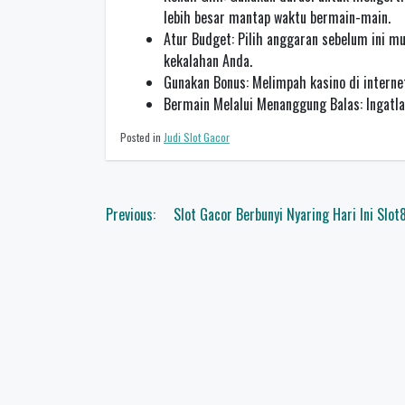
lebih besar mantap waktu bermain-main.
Atur Budget: Pilih anggaran sebelum ini mu
kekalahan Anda.
Gunakan Bonus: Melimpah kasino di interne
Bermain Melalui Menanggung Balas: Ingatla
Posted in
Judi Slot Gacor
Navigasi
Previous:
Slot Gacor Berbunyi Nyaring Hari Ini Slo
pos