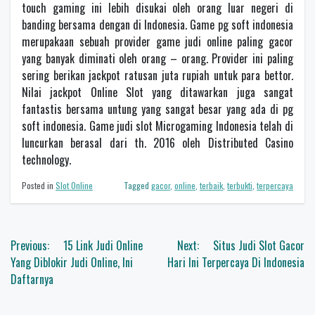
touch gaming ini lebih disukai oleh orang luar negeri di
banding bersama dengan di Indonesia. Game pg soft indonesia
merupakaan sebuah provider game judi online paling gacor
yang banyak diminati oleh orang – orang. Provider ini paling
sering berikan jackpot ratusan juta rupiah untuk para bettor.
Nilai jackpot Online Slot yang ditawarkan juga sangat
fantastis bersama untung yang sangat besar yang ada di pg
soft indonesia. Game judi slot Microgaming Indonesia telah di
luncurkan berasal dari th. 2016 oleh Distributed Casino
technology.
Posted in
Slot Online
Tagged
gacor
,
online
,
terbaik
,
terbukti
,
terpercaya
Navigasi
Previous:
15 Link Judi Online
Next:
Situs Judi Slot Gacor
pos
Yang Diblokir Judi Online, Ini
Hari Ini Terpercaya Di Indonesia
Daftarnya