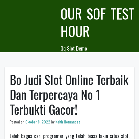
Skip
OUR SOF TEST
to
content
HOUR
Qq Slot Demo
Bo Judi Slot Online Terbaik
Dan Terpercaya No 1
Terbukti Gacor!
Posted on
Oktober 8, 2022
by
Keith Hernandez
Lebih bagus cari programer yang telah biasa bikin situs slot,