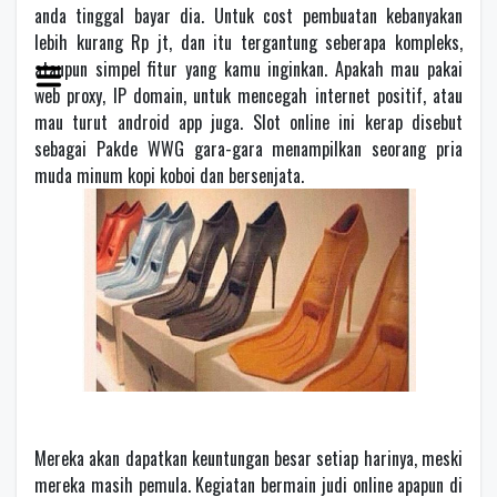
anda tinggal bayar dia. Untuk cost pembuatan kebanyakan
lebih kurang Rp jt, dan itu tergantung seberapa kompleks,
ataupun simpel fitur yang kamu inginkan. Apakah mau pakai
web proxy, IP domain, untuk mencegah internet positif, atau
mau turut android app juga. Slot online ini kerap disebut
sebagai Pakde WWG gara-gara menampilkan seorang pria
muda minum kopi koboi dan bersenjata.
Mereka akan dapatkan keuntungan besar setiap harinya, meski
mereka masih pemula. Kegiatan bermain judi online apapun di