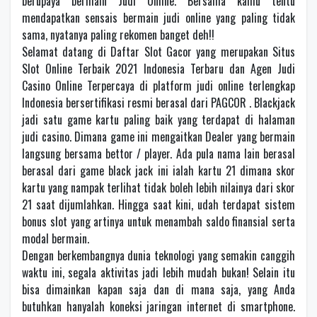
berupaya bermain Judi Online. Bersama kamu tentu
mendapatkan sensais bermain judi online yang paling tidak
sama, nyatanya paling rekomen banget deh!!
Selamat datang di Daftar Slot Gacor yang merupakan Situs
Slot Online Terbaik 2021 Indonesia Terbaru dan Agen Judi
Casino Online Terpercaya di platform judi online terlengkap
Indonesia bersertifikasi resmi berasal dari PAGCOR . Blackjack
jadi satu game kartu paling baik yang terdapat di halaman
judi casino. Dimana game ini mengaitkan Dealer yang bermain
langsung bersama bettor / player. Ada pula nama lain berasal
berasal dari game black jack ini ialah kartu 21 dimana skor
kartu yang nampak terlihat tidak boleh lebih nilainya dari skor
21 saat dijumlahkan. Hingga saat kini, udah terdapat sistem
bonus slot yang artinya untuk menambah saldo finansial serta
modal bermain.
Dengan berkembangnya dunia teknologi yang semakin canggih
waktu ini, segala aktivitas jadi lebih mudah bukan! Selain itu
bisa dimainkan kapan saja dan di mana saja, yang Anda
butuhkan hanyalah koneksi jaringan internet di smartphone.