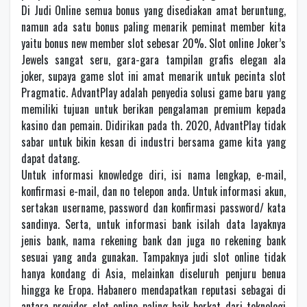
Di Judi Online semua bonus yang disediakan amat beruntung,
namun ada satu bonus paling menarik peminat member kita
yaitu bonus new member slot sebesar 20%. Slot online Joker’s
Jewels sangat seru, gara-gara tampilan grafis elegan ala
joker, supaya game slot ini amat menarik untuk pecinta slot
Pragmatic. AdvantPlay adalah penyedia solusi game baru yang
memiliki tujuan untuk berikan pengalaman premium kepada
kasino dan pemain. Didirikan pada th. 2020, AdvantPlay tidak
sabar untuk bikin kesan di industri bersama game kita yang
dapat datang.
Untuk informasi knowledge diri, isi nama lengkap, e-mail,
konfirmasi e-mail, dan no telepon anda. Untuk informasi akun,
sertakan username, password dan konfirmasi password/ kata
sandinya. Serta, untuk informasi bank isilah data layaknya
jenis bank, nama rekening bank dan juga no rekening bank
sesuai yang anda gunakan. Tampaknya judi slot online tidak
hanya kondang di Asia, melainkan diseluruh penjuru benua
hingga ke Eropa. Habanero mendapatkan reputasi sebagai di
antara provider slot online paling baik berkat dari teknologi