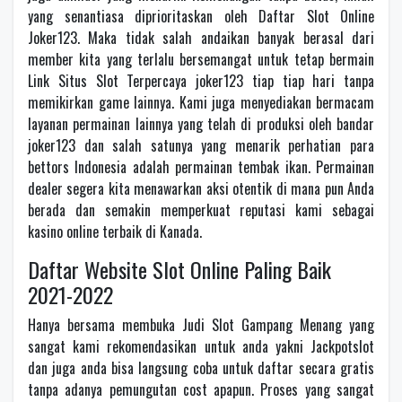
yang senantiasa diprioritaskan oleh Daftar Slot Online
Joker123. Maka tidak salah andaikan banyak berasal dari
member kita yang terlalu bersemangat untuk tetap bermain
Link Situs Slot Terpercaya joker123 tiap tiap hari tanpa
memikirkan game lainnya. Kami juga menyediakan bermacam
layanan permainan lainnya yang telah di produksi oleh bandar
joker123 dan salah satunya yang menarik perhatian para
bettors Indonesia adalah permainan tembak ikan. Permainan
dealer segera kita menawarkan aksi otentik di mana pun Anda
berada dan semakin memperkuat reputasi kami sebagai
kasino online terbaik di Kanada.
Daftar Website Slot Online Paling Baik
2021-2022
Hanya bersama membuka Judi Slot Gampang Menang yang
sangat kami rekomendasikan untuk anda yakni Jackpotslot
dan juga anda bisa langsung coba untuk daftar secara gratis
tanpa adanya pemungutan cost apapun. Proses yang sangat