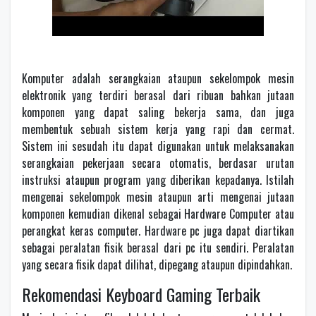
Komputer adalah serangkaian ataupun sekelompok mesin
elektronik yang terdiri berasal dari ribuan bahkan jutaan
komponen yang dapat saling bekerja sama, dan juga
membentuk sebuah sistem kerja yang rapi dan cermat.
Sistem ini sesudah itu dapat digunakan untuk melaksanakan
serangkaian pekerjaan secara otomatis, berdasar urutan
instruksi ataupun program yang diberikan kepadanya. Istilah
mengenai sekelompok mesin ataupun arti mengenai jutaan
komponen kemudian dikenal sebagai Hardware Computer atau
perangkat keras computer. Hardware pc juga dapat diartikan
sebagai peralatan fisik berasal dari pc itu sendiri. Peralatan
yang secara fisik dapat dilihat, dipegang ataupun dipindahkan.
Rekomendasi Keyboard Gaming Terbaik