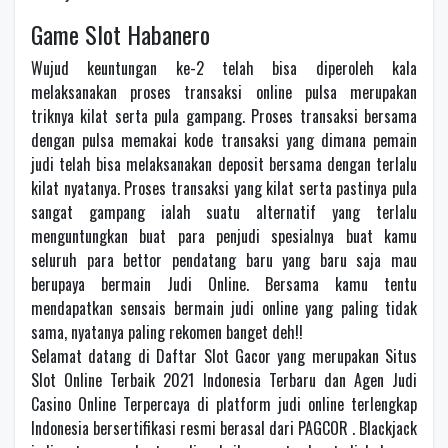
Game Slot Habanero
Wujud keuntungan ke-2 telah bisa diperoleh kala
melaksanakan proses transaksi online pulsa merupakan
triknya kilat serta pula gampang. Proses transaksi bersama
dengan pulsa memakai kode transaksi yang dimana pemain
judi telah bisa melaksanakan deposit bersama dengan terlalu
kilat nyatanya. Proses transaksi yang kilat serta pastinya pula
sangat gampang ialah suatu alternatif yang terlalu
menguntungkan buat para penjudi spesialnya buat kamu
seluruh para bettor pendatang baru yang baru saja mau
berupaya bermain Judi Online. Bersama kamu tentu
mendapatkan sensais bermain judi online yang paling tidak
sama, nyatanya paling rekomen banget deh!!
Selamat datang di Daftar Slot Gacor yang merupakan Situs
Slot Online Terbaik 2021 Indonesia Terbaru dan Agen Judi
Casino Online Terpercaya di platform judi online terlengkap
Indonesia bersertifikasi resmi berasal dari PAGCOR . Blackjack