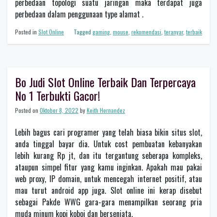
perbedaan topologi suatu jaringan maka terdapat juga
perbedaan dalam penggunaan type alamat .
Posted in
Slot Online
Tagged
gaming
,
mouse
,
rekomendasi
,
teranyar
,
terbaik
Bo Judi Slot Online Terbaik Dan Terpercaya
No 1 Terbukti Gacor!
Posted on
Oktober 8, 2022
by
Keith Hernandez
Lebih bagus cari programer yang telah biasa bikin situs slot,
anda tinggal bayar dia. Untuk cost pembuatan kebanyakan
lebih kurang Rp jt, dan itu tergantung seberapa kompleks,
ataupun simpel fitur yang kamu inginkan. Apakah mau pakai
web proxy, IP domain, untuk mencegah internet positif, atau
mau turut android app juga. Slot online ini kerap disebut
sebagai Pakde WWG gara-gara menampilkan seorang pria
muda minum kopi koboi dan bersenjata.