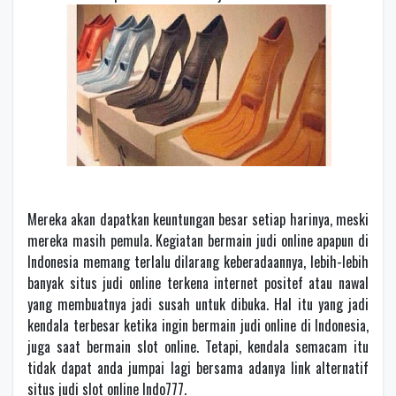
Mereka akan dapatkan keuntungan besar setiap harinya, meski
mereka masih pemula. Kegiatan bermain judi online apapun di
Indonesia memang terlalu dilarang keberadaannya, lebih-lebih
banyak situs judi online terkena internet positef atau nawal
yang membuatnya jadi susah untuk dibuka. Hal itu yang jadi
kendala terbesar ketika ingin bermain judi online di Indonesia,
juga saat bermain slot online. Tetapi, kendala semacam itu
tidak dapat anda jumpai lagi bersama adanya link alternatif
situs judi slot online Indo777.