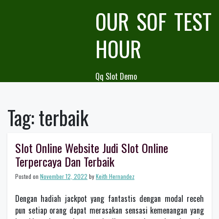
Skip
OUR SOF TEST
to
content
HOUR
Qq Slot Demo
Tag:
terbaik
Slot Online Website Judi Slot Online
Terpercaya Dan Terbaik
Posted on
November 12, 2022
by
Keith Hernandez
Dengan hadiah jackpot yang fantastis dengan modal receh
pun setiap orang dapat merasakan sensasi kemenangan yang