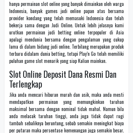
hanya permainan slot online yang banyak dimainkan oleh warga
Indonesia, banyak games judi online papan atas bersama
provider kondang yang telah memasuki Indonesia dan telah
bekerja sama dengan Judi Online. Untuk lebih jelasnya kami
urutkan permainan judi betting online terpopuler di Asia
apalagi mendunia bersama dengan pengalaman yang cukup
lama di dalam bidang judi online. Terbilang merupakan produk
terbaru didalam dunia betting, tetapi Play’n Go telah memiliki
puluhan game slot menarik yang siap Kalian mainkan.
Slot Online Deposit Dana Resmi Dan
Terlengkap
Jika anda mencari hiburan murah dan asik, maka anda mesti
mendapatkan permainan yang memungkinkan taruhan
maksimal bersama dengan nominal tidak mahal. Namun bila
anda melacak taruhan tinggi, anda juga tidak dapat rugi
tambah sebaliknya beruntung, sebab semakin meningkat biaya
per putaran maka persentase kemenangan juga semakin besar.