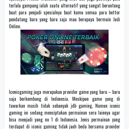
terlalu gampang ialah suatu alternatif yang sangat beruntung
buat para penjudi spesialnya buat kamu semua para bettor
pendatang baru yang baru saja mau berupaya bermain Judi
Online.
Iconicgaming juga merupakan provider game yang baru – baru
saja berkembang di Indonesia. Meskipun game yang di
tawarkan masih tidak sebanyak jdb gaming, Namun iconic
gaming ini sedang menciptakan permainan seru lainnya agar
bisa menjadi yang no 1 di Indonesia. Jenis permainan yang
terdapat di iconic gaming tidak jauh beda bersama provider