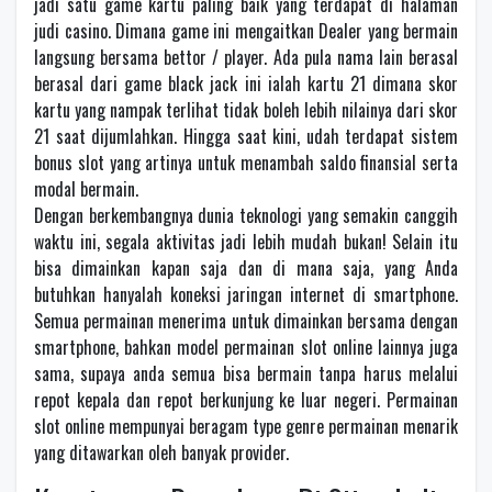
jadi satu game kartu paling baik yang terdapat di halaman
judi casino. Dimana game ini mengaitkan Dealer yang bermain
langsung bersama bettor / player. Ada pula nama lain berasal
berasal dari game black jack ini ialah kartu 21 dimana skor
kartu yang nampak terlihat tidak boleh lebih nilainya dari skor
21 saat dijumlahkan. Hingga saat kini, udah terdapat sistem
bonus slot yang artinya untuk menambah saldo finansial serta
modal bermain.
Dengan berkembangnya dunia teknologi yang semakin canggih
waktu ini, segala aktivitas jadi lebih mudah bukan! Selain itu
bisa dimainkan kapan saja dan di mana saja, yang Anda
butuhkan hanyalah koneksi jaringan internet di smartphone.
Semua permainan menerima untuk dimainkan bersama dengan
smartphone, bahkan model permainan slot online lainnya juga
sama, supaya anda semua bisa bermain tanpa harus melalui
repot kepala dan repot berkunjung ke luar negeri. Permainan
slot online mempunyai beragam type genre permainan menarik
yang ditawarkan oleh banyak provider.