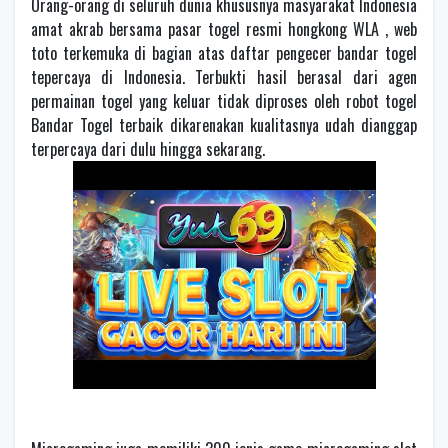
Orang-orang di seluruh dunia khususnya masyarakat Indonesia
amat akrab bersama pasar togel resmi hongkong WLA , web
toto terkemuka di bagian atas daftar pengecer bandar togel
tepercaya di Indonesia. Terbukti hasil berasal dari agen
permainan togel yang keluar tidak diproses oleh robot togel
Bandar Togel terbaik dikarenakan kualitasnya udah dianggap
terpercaya dari dulu hingga sekarang.