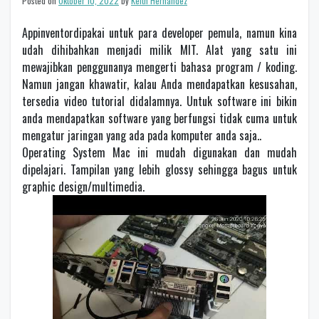
Posted on
Oktober 10, 2022
by
Keith Hernandez
Appinventordipakai untuk para developer pemula, namun kina
udah dihibahkan menjadi milik MIT. Alat yang satu ini
mewajibkan penggunanya mengerti bahasa program / koding.
Namun jangan khawatir, kalau Anda mendapatkan kesusahan,
tersedia video tutorial didalamnya. Untuk software ini bikin
anda mendapatkan software yang berfungsi tidak cuma untuk
mengatur jaringan yang ada pada komputer anda saja..
Operating System Mac ini mudah digunakan dan mudah
dipelajari. Tampilan yang lebih glossy sehingga bagus untuk
graphic design/multimedia.