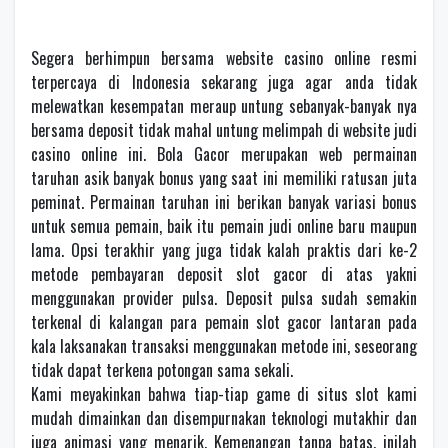
Segera berhimpun bersama website casino online resmi
terpercaya di Indonesia sekarang juga agar anda tidak
melewatkan kesempatan meraup untung sebanyak-banyak nya
bersama deposit tidak mahal untung melimpah di website judi
casino online ini. Bola Gacor merupakan web permainan
taruhan asik banyak bonus yang saat ini memiliki ratusan juta
peminat. Permainan taruhan ini berikan banyak variasi bonus
untuk semua pemain, baik itu pemain judi online baru maupun
lama. Opsi terakhir yang juga tidak kalah praktis dari ke-2
metode pembayaran deposit slot gacor di atas yakni
menggunakan provider pulsa. Deposit pulsa sudah semakin
terkenal di kalangan para pemain slot gacor lantaran pada
kala laksanakan transaksi menggunakan metode ini, seseorang
tidak dapat terkena potongan sama sekali.
Kami meyakinkan bahwa tiap-tiap game di situs slot kami
mudah dimainkan dan disempurnakan teknologi mutakhir dan
juga animasi yang menarik. Kemenangan tanpa batas, inilah