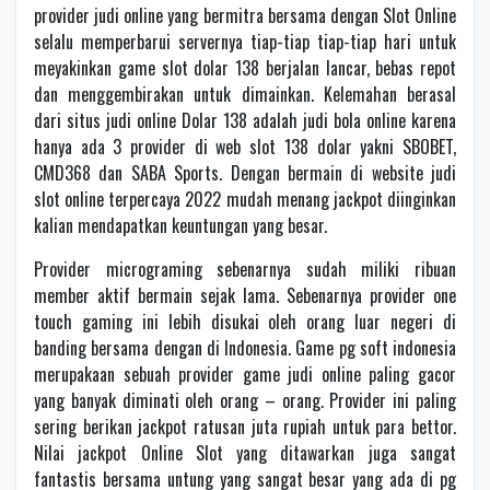
provider judi online yang bermitra bersama dengan Slot Online
selalu memperbarui servernya tiap-tiap tiap-tiap hari untuk
meyakinkan game slot dolar 138 berjalan lancar, bebas repot
dan menggembirakan untuk dimainkan. Kelemahan berasal
dari situs judi online Dolar 138 adalah judi bola online karena
hanya ada 3 provider di web slot 138 dolar yakni SBOBET,
CMD368 dan SABA Sports. Dengan bermain di website judi
slot online terpercaya 2022 mudah menang jackpot diinginkan
kalian mendapatkan keuntungan yang besar.
Provider micrograming sebenarnya sudah miliki ribuan
member aktif bermain sejak lama. Sebenarnya provider one
touch gaming ini lebih disukai oleh orang luar negeri di
banding bersama dengan di Indonesia. Game pg soft indonesia
merupakaan sebuah provider game judi online paling gacor
yang banyak diminati oleh orang – orang. Provider ini paling
sering berikan jackpot ratusan juta rupiah untuk para bettor.
Nilai jackpot Online Slot yang ditawarkan juga sangat
fantastis bersama untung yang sangat besar yang ada di pg