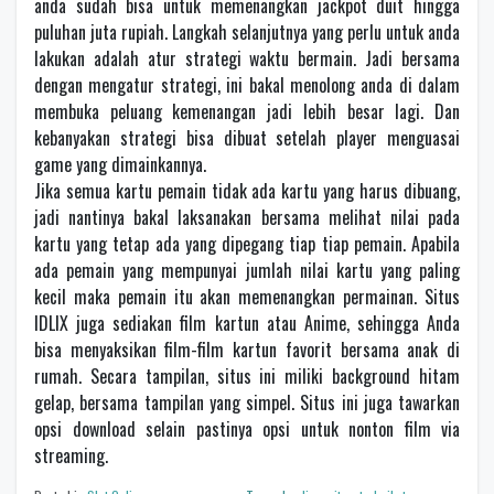
anda sudah bisa untuk memenangkan jackpot duit hingga
puluhan juta rupiah. Langkah selanjutnya yang perlu untuk anda
lakukan adalah atur strategi waktu bermain. Jadi bersama
dengan mengatur strategi, ini bakal menolong anda di dalam
membuka peluang kemenangan jadi lebih besar lagi. Dan
kebanyakan strategi bisa dibuat setelah player menguasai
game yang dimainkannya.
Jika semua kartu pemain tidak ada kartu yang harus dibuang,
jadi nantinya bakal laksanakan bersama melihat nilai pada
kartu yang tetap ada yang dipegang tiap tiap pemain. Apabila
ada pemain yang mempunyai jumlah nilai kartu yang paling
kecil maka pemain itu akan memenangkan permainan. Situs
IDLIX juga sediakan film kartun atau Anime, sehingga Anda
bisa menyaksikan film-film kartun favorit bersama anak di
rumah. Secara tampilan, situs ini miliki background hitam
gelap, bersama tampilan yang simpel. Situs ini juga tawarkan
opsi download selain pastinya opsi untuk nonton film via
streaming.