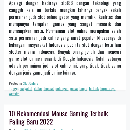
Apalagi dengan hadirnya slot88 dengan teknologi yang
canggih kala ini terlalu mungkin lahirnya banyak sekali
permainan judi slot online gacor yang memiliki kualitas dan
mempunyai tampilan games yang sangat menarik dan
memanjakan mata. Permainan slot online merupakan salah
satu permainan judi online yang amat populer khususnya di
kalangan masyarakat Indonesia pecinta slot dengan kata lain
slotter mania Indonesia. Banyak orang jenuh dan mencari
game slot online menarik di Google Indonesia. Salah satunya
adalah permainan judi slot online ini, yang tidak tidak sama
dengan jenis game judi online lainnya.
Posted in
Slot Online
Tagged
calyabet
,
daftar
,
deposit
,
potongan
,
pulsa
,
tanpa
,
terbaik
,
terpercaya
,
website
10 Rekomendasi Mouse Gaming Terbaik
Paling Baru 2022