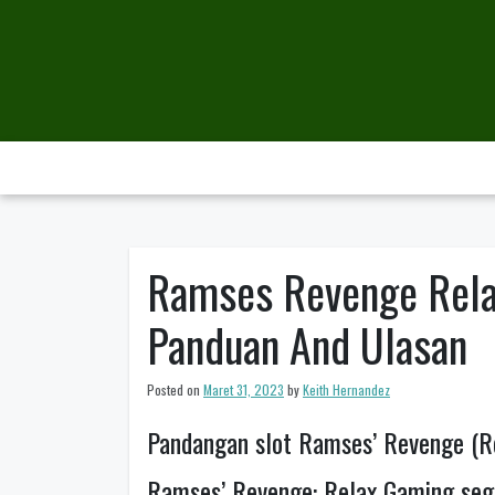
Skip
to
content
Ramses Revenge Relax
Panduan And Ulasan
Posted on
Maret 31, 2023
by
Keith Hernandez
Pandangan slot Ramses’ Revenge (R
Ramses’ Revenge: Relax Gaming seg