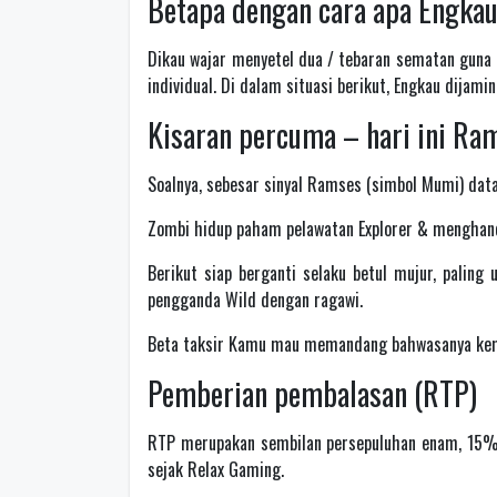
Betapa dengan cara apa Engka
Dikau wajar menyetel dua / tebaran sematan guna
individual. Di dalam situasi berikut, Engkau dijam
Kisaran percuma – hari ini R
Soalnya, sebesar sinyal Ramses (simbol Mumi) data
Zombi hidup paham pelawatan Explorer & menghancu
Berikut siap berganti selaku betul mujur, palin
pengganda Wild dengan ragawi.
Beta taksir Kamu mau memandang bahwasanya ke
Pemberian pembalasan (RTP)
RTP merupakan sembilan persepuluhan enam, 15%.
sejak Relax Gaming.