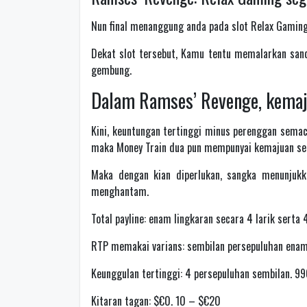
Nun final menanggung anda pada slot Relax Gamin
Dekat slot tersebut, Kamu tentu memalarkan san
gembung.
Dalam Ramses’ Revenge, kemaju
Kini, keuntungan tertinggi minus perenggan semac
maka Money Train dua pun mempunyai kemajuan set
Maka dengan kian diperlukan, sangka menunjukka
menghantam.
Total payline: enam lingkaran secara 4 larik serta 
RTP memakai varians: sembilan persepuluhan enam
Keunggulan tertinggi: 4 persepuluhan sembilan. 99
Kitaran tagan: $€0. 10 – $€20