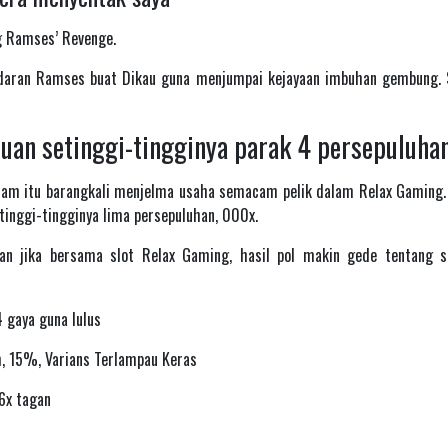
g Ramses’ Revenge.
daran Ramses buat Dikau guna menjumpai kejayaan imbuhan gembung. 
an setinggi-tingginya parak 4 persepuluha
am itu barangkali menjelma usaha semacam pelik dalam Relax Gaming. Sl
inggi-tingginya lima persepuluhan, 000x.
n jika bersama slot Relax Gaming, hasil pol makin gede tentang se
4 gaya guna lulus
, 15%, Varians Terlampau Keras
6x tagan