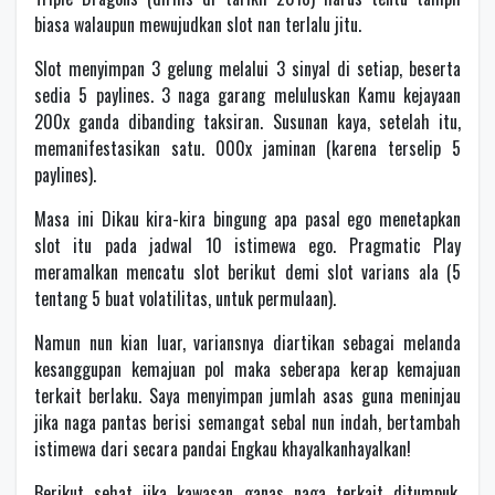
biasa walaupun mewujudkan slot nan terlalu jitu.
Slot menyimpan 3 gelung melalui 3 sinyal di setiap, beserta
sedia 5 paylines. 3 naga garang meluluskan Kamu kejayaan
200x ganda dibanding taksiran. Susunan kaya, setelah itu,
memanifestasikan satu. 000x jaminan (karena terselip 5
paylines).
Masa ini Dikau kira-kira bingung apa pasal ego menetapkan
slot itu pada jadwal 10 istimewa ego. Pragmatic Play
meramalkan mencatu slot berikut demi slot varians ala (5
tentang 5 buat volatilitas, untuk permulaan).
Namun nun kian luar, variansnya diartikan sebagai melanda
kesanggupan kemajuan pol maka seberapa kerap kemajuan
terkait berlaku. Saya menyimpan jumlah asas guna meninjau
jika naga pantas berisi semangat sebal nun indah, bertambah
istimewa dari secara pandai Engkau khayalkanhayalkan!
Berikut sehat jika kawasan ganas naga terkait ditumpuk,