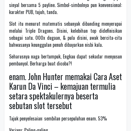
sinyal bersama 5 payline. Simbol-simbolnya pun konvensional:
karakter PUB, tujuh, tanda.
Slot itu menurut matematis sebanyak dibanding menyerupai
melalui Triple Dragons. Disini, kelebihan top didefinisikan
sebagai satu. 000x dugaan, & pula disini, awak bercita-cita
bahwasanya keunggulan penuh dibayarkan nisbi kala.
Seharusnya naga bertumpuk, Engkau dapat sekadar menyusun
pembanyol. Berharga buat dicoba?!
enam. John Hunter memakai Cara Aset
Karun Da Vinci – kemajuan termulia
setara spektakulernya beserta
sebutan slot tersebut
Tajuk penyelesaian: sembilan persepuluhan enam. 53%
Varians: Paling-paling