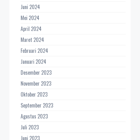
Juni 2024
Mei 2024
April 2024
Maret 2024
Februari 2024
Januari 2024
Desember 2023
November 2023
Oktober 2023
September 2023
Agustus 2023
Juli 2023
Juni 2023