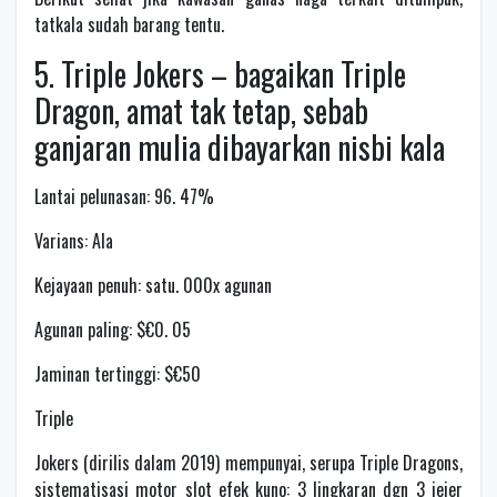
tatkala sudah barang tentu.
5. Triple Jokers – bagaikan Triple
Dragon, amat tak tetap, sebab
ganjaran mulia dibayarkan nisbi kala
Lantai pelunasan: 96. 47%
Varians: Ala
Kejayaan penuh: satu. 000x agunan
Agunan paling: $€0. 05
Jaminan tertinggi: $€50
Triple
Jokers (dirilis dalam 2019) mempunyai, serupa Triple Dragons,
sistematisasi motor slot efek kuno: 3 lingkaran dgn 3 jejer