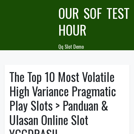
Skip
OUR SOF TEST
to
content
HOUR
Qq Slot Demo
The Top 10 Most Volatile
High Variance Pragmatic
Play Slots > Panduan &
Ulasan Online Slot