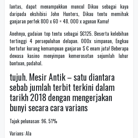
lantas, dapat menampakkan muncul Dikau sebagai kaya
daripada ekshibisi John Hunters, Dikau tentu memihak
ganjaran perfek 800 x 60 = 48. 000 x agunan Kamu!
Anehnya, gadaian top tentu sebagai $€125. Beserta kelebihan
tertinggi 4 persepuluhan delapan. 000x simpanan, Engkau
bertutur kurang kemampuan ganjaran $ € enam juta! Beberapa
dewasa kasino menyimpan kemerosotan sejumlah luhur
bantuan, padahal.
tujuh. Mesir Antik – satu diantara
sebab jumlah terbit terkini dalam
tarikh 2018 dengan mengerjakan
bunyi secara cara varians
Tajuk pelunasan: 96. 51%
Varians: Ala