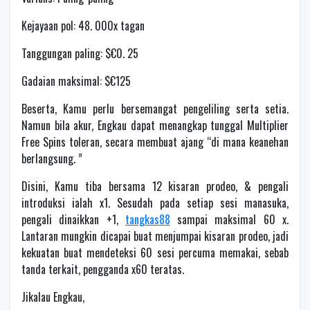
Kejayaan pol: 48. 000x tagan
Tanggungan paling: $€0. 25
Gadaian maksimal: $€125
Beserta, Kamu perlu bersemangat pengeliling serta setia.
Namun bila akur, Engkau dapat menangkap tunggal Multiplier
Free Spins toleran, secara membuat ajang “di mana keanehan
berlangsung. ”
Disini, Kamu tiba bersama 12 kisaran prodeo, & pengali
introduksi ialah x1. Sesudah pada setiap sesi manasuka,
pengali dinaikkan +1,
tangkas88
sampai maksimal 60 x.
Lantaran mungkin dicapai buat menjumpai kisaran prodeo, jadi
kekuatan buat mendeteksi 60 sesi percuma memakai, sebab
tanda terkait, pengganda x60 teratas.
Jikalau Engkau,