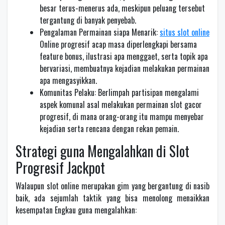
besar terus-menerus ada, meskipun peluang tersebut
tergantung di banyak penyebab.
Pengalaman Permainan siapa Menarik:
situs slot online
Online progresif acap masa diperlengkapi bersama
feature bonus, ilustrasi apa menggaet, serta topik apa
bervariasi, membuatnya kejadian melakukan permainan
apa mengasyikkan.
Komunitas Pelaku: Berlimpah partisipan mengalami
aspek komunal asal melakukan permainan slot gacor
progresif, di mana orang-orang itu mampu menyebar
kejadian serta rencana dengan rekan pemain.
Strategi guna Mengalahkan di Slot
Progresif Jackpot
Walaupun slot online merupakan gim yang bergantung di nasib
baik, ada sejumlah taktik yang bisa menolong menaikkan
kesempatan Engkau guna mengalahkan: