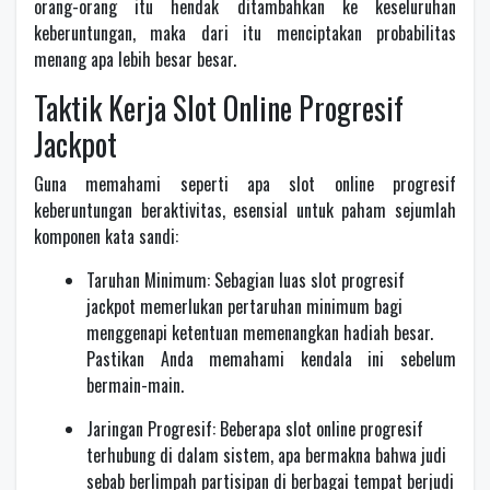
orang-orang itu hendak ditambahkan ke keseluruhan
keberuntungan, maka dari itu menciptakan probabilitas
menang apa lebih besar besar.
Taktik Kerja Slot Online Progresif
Jackpot
Guna memahami seperti apa slot online progresif
keberuntungan beraktivitas, esensial untuk paham sejumlah
komponen kata sandi:
Taruhan Minimum: Sebagian luas slot progresif
jackpot memerlukan pertaruhan minimum bagi
menggenapi ketentuan memenangkan hadiah besar.
Pastikan Anda memahami kendala ini sebelum
bermain-main.
Jaringan Progresif: Beberapa slot online progresif
terhubung di dalam sistem, apa bermakna bahwa judi
sebab berlimpah partisipan di berbagai tempat berjudi