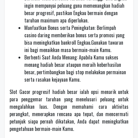
ingin mempunyai peluang guna memenangkan hadiah
besar progresif, pastikan Engkau bermain dengan
taruhan maximum apa diperlukan.
Manfaatkan Bonus serta Peningkatan: Berlimpah
casino daring memberikan bonus serta promosi yang
bisa meningkatkan bankroll Engkau.Gunakan tawaran
ini bagi menaikkan masa bermain-main Kamu.
Berhenti Saat Anda Menang: Apabila Kamu sukses
menang hadiah besar ataupun meraih keberhasilan
besar, pertimbangkan bagi stop melakukan permainan
serta rasakan kejayaan Kamu.
Slot Gacor progresif hadiah besar ialah opsi menarik untuk
para penggemar taruhan yang menelusuri peluang untuk
mengalahkan luas. Dengan memahami cara aktivitas
perangkat, menerapkan rencana apa tepat, dan mencermati
petunjuk siapa pernah dikatakan, Anda dapat meningkatkan
pengetahuan bermain-main Kamu.