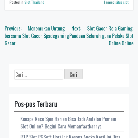
Posted in
Slot Thailand
Tagged
situs slot
Navigasi
Previous:
Menemukan Untung
Next:
Slot Gacor Rela Gaming:
pos
bersama Slot Gacor Spadegaming
Panduan Seluruh guna Pelaku Slot
Gacor
Online Online
Cari
untuk:
Pos-pos Terbaru
Kenapa Race Spin Harian Bisa Jadi Andalan Pemain
Slot Online? Begini Cara Memanfaatkannya
RTP Slot PGSoft Hari Ini: Kenapa Angka Kecil Ini Bisa