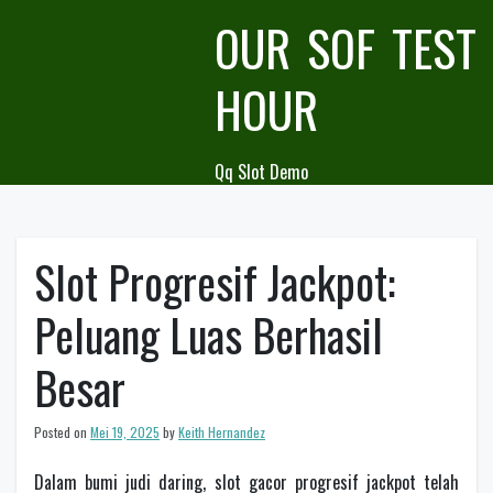
Skip
OUR SOF TEST
to
content
HOUR
Qq Slot Demo
Slot Progresif Jackpot:
Peluang Luas Berhasil
Besar
Posted on
Mei 19, 2025
by
Keith Hernandez
Dalam bumi judi daring, slot gacor progresif jackpot telah