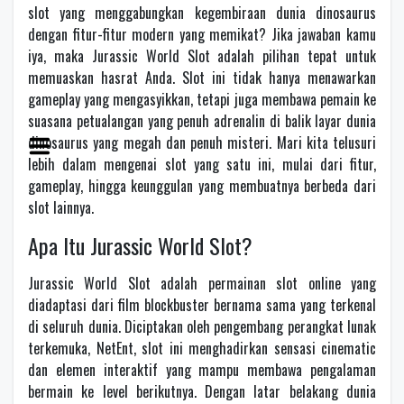
slot yang menggabungkan kegembiraan dunia dinosaurus
dengan fitur-fitur modern yang memikat? Jika jawaban kamu
iya, maka Jurassic World Slot adalah pilihan tepat untuk
memuaskan hasrat Anda. Slot ini tidak hanya menawarkan
gameplay yang mengasyikkan, tetapi juga membawa pemain ke
suasana petualangan yang penuh adrenalin di balik layar dunia
dinosaurus yang megah dan penuh misteri. Mari kita telusuri
lebih dalam mengenai slot yang satu ini, mulai dari fitur,
gameplay, hingga keunggulan yang membuatnya berbeda dari
slot lainnya.
Apa Itu Jurassic World Slot?
Jurassic World Slot adalah permainan slot online yang
diadaptasi dari film blockbuster bernama sama yang terkenal
di seluruh dunia. Diciptakan oleh pengembang perangkat lunak
terkemuka, NetEnt, slot ini menghadirkan sensasi cinematic
dan elemen interaktif yang mampu membawa pengalaman
bermain ke level berikutnya. Dengan latar belakang dunia