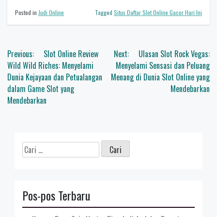
Posted in
Judi Online
Tagged
Situs Daftar Slot Online Gacor Hari Ini
Navigasi
Previous:
Slot Online Review
Next:
Ulasan Slot Rock Vegas:
pos
Wild Wild Riches: Menyelami
Menyelami Sensasi dan Peluang
Dunia Kejayaan dan Petualangan
Menang di Dunia Slot Online yang
dalam Game Slot yang
Mendebarkan
Mendebarkan
Cari
untuk:
Pos-pos Terbaru