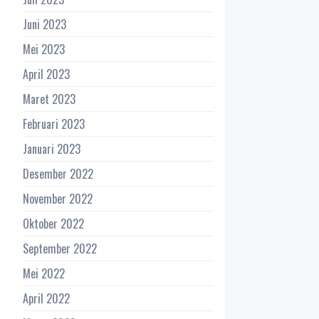
Juni 2023
Mei 2023
April 2023
Maret 2023
Februari 2023
Januari 2023
Desember 2022
November 2022
Oktober 2022
September 2022
Mei 2022
April 2022