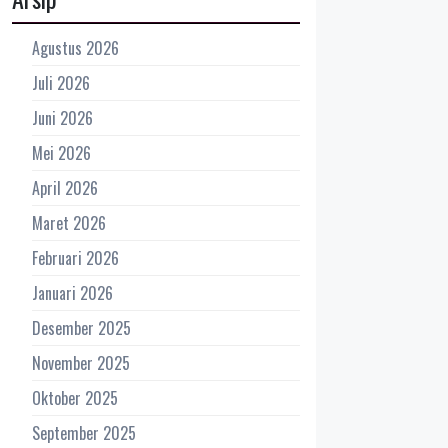
Agustus 2026
Juli 2026
Juni 2026
Mei 2026
April 2026
Maret 2026
Februari 2026
Januari 2026
Desember 2025
November 2025
Oktober 2025
September 2025