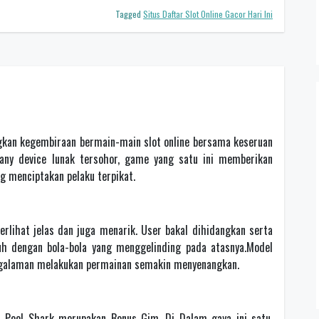
Tagged
Situs Daftar Slot Online Gacor Hari Ini
ngkan kegembiraan bermain-main slot online bersama keseruan
any device lunak tersohor, game yang satu ini memberikan
g menciptakan pelaku terpikat.
erlihat jelas dan juga menarik. User bakal dihidangkan serta
uruh dengan bola-bola yang menggelinding pada atasnya.Model
ngalaman melakukan permainan semakin menyenangkan.
t
Pool Shark merupakan Bonus Gim. Di Dalam gaya ini satu,