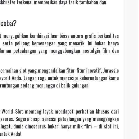
ockbuster terkenal memberikan daya tarik tambahan dan
icoba?
t menyuguhkan kombinasi luar biasa antara grafis berkualitas
, serta peluang kemenangan yang menarik. Ini bukan hanya
alaman petualangan yang menggabungkan nostalgia film dan
mainan slot yang mengandalkan fitur-fitur inovatif, Jurassic
avorit Anda. Jangan ragu untuk mencicipi keberuntungan kamu
beruntungan sedang menunggu di balik gulungan!
ic World Slot memang layak mendapat perhatian khusus dari
saurus. Segera cicipi sensasi petualangan yang menegangkan
ngat, dunia dinosaurus bukan hanya milik film – di slot ini,
untuk Anda!