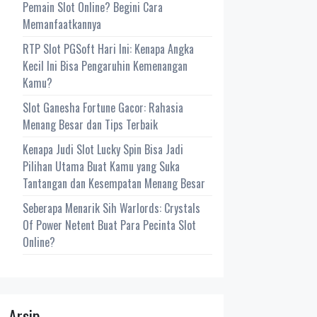
Pemain Slot Online? Begini Cara
Memanfaatkannya
RTP Slot PGSoft Hari Ini: Kenapa Angka
Kecil Ini Bisa Pengaruhin Kemenangan
Kamu?
Slot Ganesha Fortune Gacor: Rahasia
Menang Besar dan Tips Terbaik
Kenapa Judi Slot Lucky Spin Bisa Jadi
Pilihan Utama Buat Kamu yang Suka
Tantangan dan Kesempatan Menang Besar
Seberapa Menarik Sih Warlords: Crystals
Of Power Netent Buat Para Pecinta Slot
Online?
Arsip