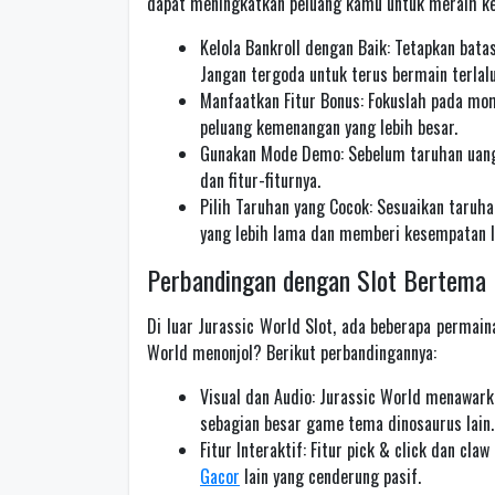
dapat meningkatkan peluang kamu untuk meraih ke
Kelola Bankroll dengan Baik: Tetapkan ba
Jangan tergoda untuk terus bermain terlalu
Manfaatkan Fitur Bonus: Fokuslah pada mom
peluang kemenangan yang lebih besar.
Gunakan Mode Demo: Sebelum taruhan uang
dan fitur-fiturnya.
Pilih Taruhan yang Cocok: Sesuaikan taruh
yang lebih lama dan memberi kesempatan l
Perbandingan dengan Slot Bertema 
Di luar Jurassic World Slot, ada beberapa permai
World menonjol? Berikut perbandingannya:
Visual dan Audio: Jurassic World menawark
sebagian besar game tema dinosaurus lain.
Fitur Interaktif: Fitur pick & click dan c
Gacor
lain yang cenderung pasif.