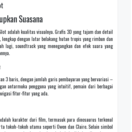
ot
dupkan Suasana
ot adalah kualitas visualnya. Grafis 3D yang tajam dan detail
, lengkap dengan latar belakang hutan tropis yang rimbun dan
ah lagi, soundtrack yang menegangkan dan efek suara yang
annya.
e
an 3 baris, dengan jumlah garis pembayaran yang bervariasi –
an antarmuka pengguna yang intuitif, pemain dari berbagai
gasi fitur-fitur yang ada.
dalah karakter dari film, termasuk para dinosaurus terkenal
erta tokoh-tokoh utama seperti Owen dan Claire. Selain simbol