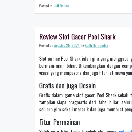
Posted in
Judi Online
Review Slot Gacor Pool Shark
Posted on
Agustus 25, 2024
by
Keith Hernandez
Slot on line Pool Shark ialah gim yang menggabu
bermain-main biliar. Dikembangkan dengan comp
visual yang mempesona dan juga fitur istimewa yan
Grafis dan juga Desain
Grafis dalam game slot gacor Pool Shark sekali t
tampilan siapa pragmatis dari tabel biliar, sel
seluruh gim sekali menarik dan juga membuat pe
Fitur Permainan
Salah satu fitur terbaik sebab slot gacor
sulebe