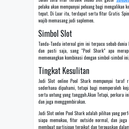
pelaku akan mempunyai peluang bagi mengalikan k
tepat. Di Luar itu, terdapat serta fitur Gratis 
wajib memasang judi suplemen.
Simbol Slot
Tanda-Tanda internal gim ini terpacu sebab dunia bi
dan pasti saja, sang “Pool Shark” apa merupa
memenangkan kombinasi dengan simbol-simbol ini,
Tingkat Kesulitan
Judi Slot online Pool Shark mempunyai taraf 
sederhana dipahami, tetapi bagi memperoleh keja
serta untung yang tangguh.Akan Tetapi, perkara i
dan juga menggembirakan.
Judi Slot onlen Pool Shark adalah pilihan yang perf
siapa memukau, fitur outside normal, dan juga 
membuat partisipan terpikat dan terpuaskan dalam