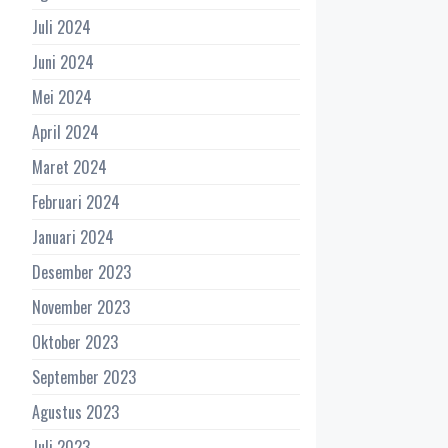
Juli 2024
Juni 2024
Mei 2024
April 2024
Maret 2024
Februari 2024
Januari 2024
Desember 2023
November 2023
Oktober 2023
September 2023
Agustus 2023
Juli 2023