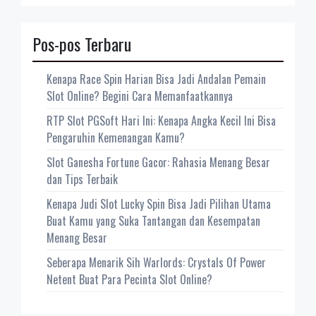
Pos-pos Terbaru
Kenapa Race Spin Harian Bisa Jadi Andalan Pemain
Slot Online? Begini Cara Memanfaatkannya
RTP Slot PGSoft Hari Ini: Kenapa Angka Kecil Ini Bisa
Pengaruhin Kemenangan Kamu?
Slot Ganesha Fortune Gacor: Rahasia Menang Besar
dan Tips Terbaik
Kenapa Judi Slot Lucky Spin Bisa Jadi Pilihan Utama
Buat Kamu yang Suka Tantangan dan Kesempatan
Menang Besar
Seberapa Menarik Sih Warlords: Crystals Of Power
Netent Buat Para Pecinta Slot Online?