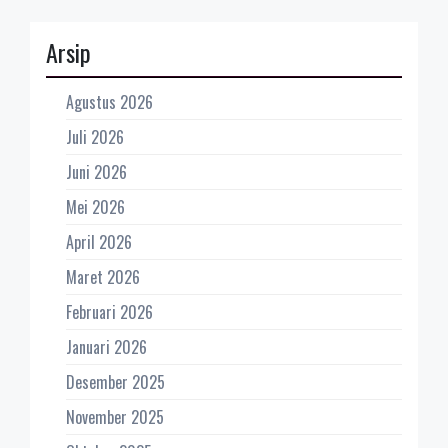
Arsip
Agustus 2026
Juli 2026
Juni 2026
Mei 2026
April 2026
Maret 2026
Februari 2026
Januari 2026
Desember 2025
November 2025