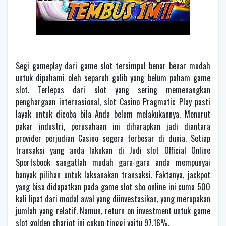
Segi gameplay dari game slot tersimpul benar benar mudah
untuk dipahami oleh separuh galib yang belum paham game
slot. Terlepas dari slot yang sering memenangkan
penghargaan internasional, slot Casino Pragmatic Play pasti
layak untuk dicoba bila Anda belum melakukannya. Menurut
pakar industri, perusahaan ini diharapkan jadi diantara
provider perjudian Casino segera terbesar di dunia. Setiap
transaksi yang anda lakukan di Judi slot Official Online
Sportsbook sangatlah mudah gara-gara anda mempunyai
banyak pilihan untuk laksanakan transaksi. Faktanya, jackpot
yang bisa didapatkan pada game slot sbo online ini cuma 500
kali lipat dari modal awal yang diinvestasikan, yang merupakan
jumlah yang relatif. Namun, return on investment untuk game
slot golden chariot ini cukup tinggi yaitu 97,16%.