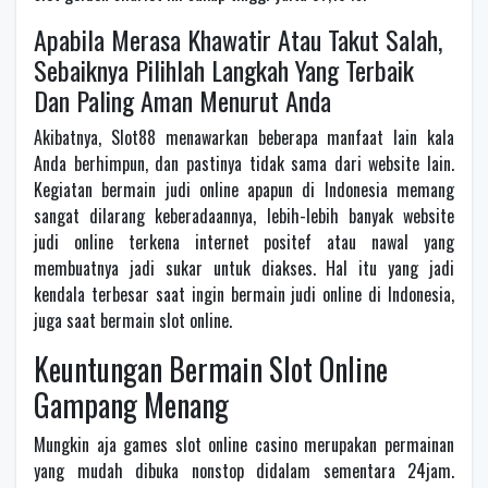
Apabila Merasa Khawatir Atau Takut Salah,
Sebaiknya Pilihlah Langkah Yang Terbaik
Dan Paling Aman Menurut Anda
Akibatnya, Slot88 menawarkan beberapa manfaat lain kala
Anda berhimpun, dan pastinya tidak sama dari website lain.
Kegiatan bermain judi online apapun di Indonesia memang
sangat dilarang keberadaannya, lebih-lebih banyak website
judi online terkena internet positef atau nawal yang
membuatnya jadi sukar untuk diakses. Hal itu yang jadi
kendala terbesar saat ingin bermain judi online di Indonesia,
juga saat bermain slot online.
Keuntungan Bermain Slot Online
Gampang Menang
Mungkin aja games slot online casino merupakan permainan
yang mudah dibuka nonstop didalam sementara 24jam.