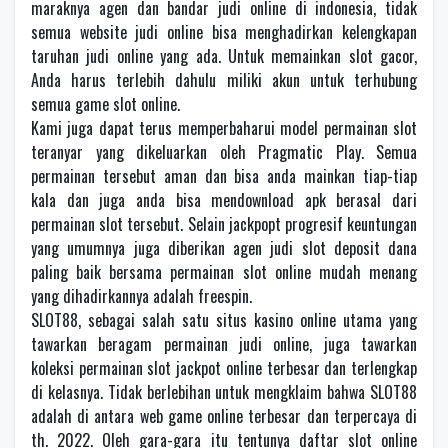
maraknya agen dan bandar judi online di indonesia, tidak
semua website judi online bisa menghadirkan kelengkapan
taruhan judi online yang ada. Untuk memainkan slot gacor,
Anda harus terlebih dahulu miliki akun untuk terhubung
semua game slot online.
Kami juga dapat terus memperbaharui model permainan slot
teranyar yang dikeluarkan oleh Pragmatic Play. Semua
permainan tersebut aman dan bisa anda mainkan tiap-tiap
kala dan juga anda bisa mendownload apk berasal dari
permainan slot tersebut. Selain jackpopt progresif keuntungan
yang umumnya juga diberikan agen judi slot deposit dana
paling baik bersama permainan slot online mudah menang
yang dihadirkannya adalah freespin.
SLOT88, sebagai salah satu situs kasino online utama yang
tawarkan beragam permainan judi online, juga tawarkan
koleksi permainan slot jackpot online terbesar dan terlengkap
di kelasnya. Tidak berlebihan untuk mengklaim bahwa SLOT88
adalah di antara web game online terbesar dan terpercaya di
th. 2022. Oleh gara-gara itu tentunya daftar slot online