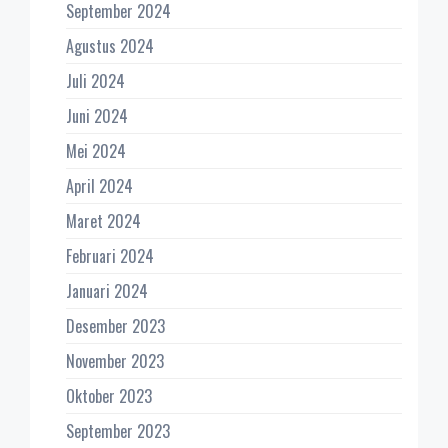
September 2024
Agustus 2024
Juli 2024
Juni 2024
Mei 2024
April 2024
Maret 2024
Februari 2024
Januari 2024
Desember 2023
November 2023
Oktober 2023
September 2023