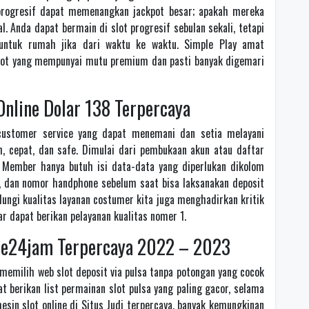
 progresif dapat memenangkan jackpot besar; apakah mereka
 Anda dapat bermain di slot progresif sebulan sekali, tetapi
untuk rumah jika dari waktu ke waktu. Simple Play amat
ot yang mempunyai mutu premium dan pasti banyak digemari
 Online Dolar 138 Terpercaya
customer service yang dapat menemani dan setia melayani
cepat, dan safe. Dimulai dari pembukaan akun atau daftar
. Member hanya butuh isi data-data yang diperlukan dikolom
g, dan nomor handphone sebelum saat bisa laksanakan deposit
dungi kualitas layanan costumer kita juga menghadirkan kritik
 dapat berikan pelayanan kualitas nomer 1.
line24jam Terpercaya 2022 – 2023
memilih web slot deposit via pulsa tanpa potongan yang cocok
t berikan list permainan slot pulsa yang paling gacor, selama
esin slot online di Situs Judi terpercaya, banyak kemungkinan