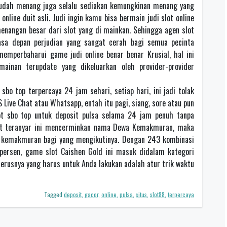
 mudah menang juga selalu sediakan kemungkinan menang yang
line duit asli. Judi ingin kamu bisa bermain judi slot online
nangan besar dari slot yang di mainkan. Sehingga agen slot
sa depan perjudian yang sangat cerah bagi semua pecinta
 memperbaharui game judi online benar benar Krusial, hal ini
inan terupdate yang dikeluarkan oleh provider-provider
bo top terpercaya 24 jam sehari, setiap hari, ini jadi tolak
S Live Chat atau Whatsapp, entah itu pagi, siang, sore atau pun
ot sbo top untuk deposit pulsa selama 24 jam penuh tanpa
lot teranyar ini mencerminkan nama Dewa Kemakmuran, maka
kemakmuran bagi yang mengikutinya. Dengan 243 kombinasi
 persen, game slot Caishen Gold ini masuk didalam kategori
rusnya yang harus untuk Anda lakukan adalah atur trik waktu
Tagged
deposit
,
gacor
,
online
,
pulsa
,
situs
,
slot88
,
terpercaya