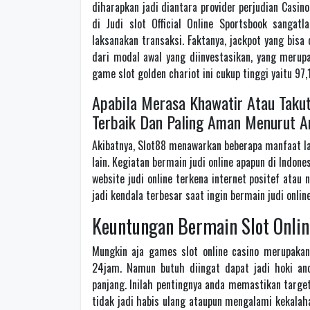
diharapkan jadi diantara provider perjudian Casino
di Judi slot Official Online Sportsbook sanga
laksanakan transaksi. Faktanya, jackpot yang bisa
dari modal awal yang diinvestasikan, yang merup
game slot golden chariot ini cukup tinggi yaitu 97
Apabila Merasa Khawatir Atau Takut
Terbaik Dan Paling Aman Menurut A
Akibatnya, Slot88 menawarkan beberapa manfaat la
lain. Kegiatan bermain judi online apapun di Indon
website judi online terkena internet positef atau
jadi kendala terbesar saat ingin bermain judi online
Keuntungan Bermain Slot Onl
Mungkin aja games slot online casino merupaka
24jam. Namun butuh diingat dapat jadi hoki an
panjang. Inilah pentingnya anda memastikan targe
tidak jadi habis ulang ataupun mengalami kekalaha