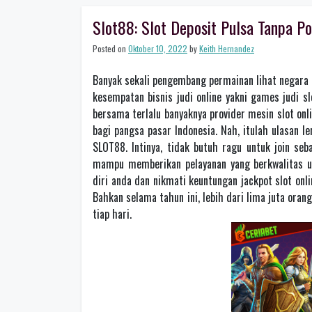
Slot88: Slot Deposit Pulsa Tanpa 
Posted on
Oktober 10, 2022
by
Keith Hernandez
Banyak sekali pengembang permainan lihat negara
kesempatan bisnis judi online yakni games judi slo
bersama terlalu banyaknya provider mesin slot on
bagi pangsa pasar Indonesia. Nah, itulah ulasan l
SLOT88. Intinya, tidak butuh ragu untuk join seb
mampu memberikan pelayanan yang berkwalitas un
diri anda dan nikmati keuntungan jackpot slot onli
Bahkan selama tahun ini, lebih dari lima juta oran
tiap hari.