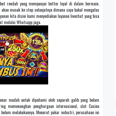
et rendah yang mempunyai bettor loyal di dalam bermain.
a akan masuk ke step selanjutnya dimana saya bakal mengulas
yanan kita disini kami menyediakan layanan livechat yang bisa
hat melalui Whatsapp juga.
benar mudah untuk dipahami oleh separuh galib yang belum
ing memenangkan penghargaan internasional, slot Casino
a belum melakukannya. Menurut pakar industri, perusahaan ini