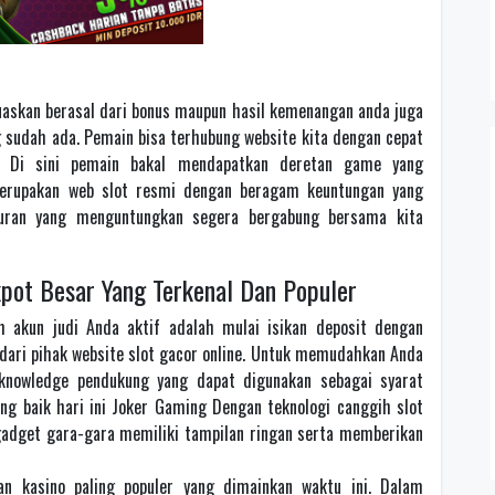
askan berasal dari bonus maupun hasil kemenangan anda juga
 sudah ada. Pemain bisa terhubung website kita dengan cepat
n. Di sini pemain bakal mendapatkan deretan game yang
erupakan web slot resmi dengan beragam keuntungan yang
uran yang menguntungkan segera bergabung bersama kita
pot Besar Yang Terkenal Dan Populer
h akun judi Anda aktif adalah mulai isikan deposit dengan
dari pihak website slot gacor online. Untuk memudahkan Anda
 knowledge pendukung yang dapat digunakan sebagai syarat
ing baik hari ini Joker Gaming Dengan teknologi canggih slot
gadget gara-gara memiliki tampilan ringan serta memberikan
an kasino paling populer yang dimainkan waktu ini. Dalam