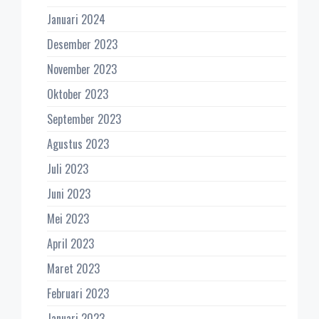
Januari 2024
Desember 2023
November 2023
Oktober 2023
September 2023
Agustus 2023
Juli 2023
Juni 2023
Mei 2023
April 2023
Maret 2023
Februari 2023
Januari 2023