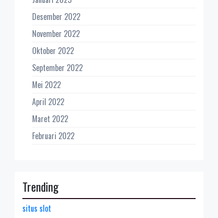
Desember 2022
November 2022
Oktober 2022
September 2022
Mei 2022
April 2022
Maret 2022
Februari 2022
Trending
situs slot