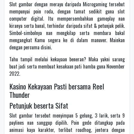
Slot gambar dengan merayu daripada Microgaming tersebut
mempunyai poin roda, dengan tamat sedikit guna slot
computer digital. Itu mempersembahkan gameplay nan
kiranya serta banal, terhindar daripada sifat & petunjuk pelik.
Simbol-simbolnya nan mengkilap serta membara bakal
mengangkat Kamu segera ke di dalam manuver. Mainkan
dengan percuma disini.
Tahu tampil melalui kekayaan beneran? Maka yakni sarung
buat jadi serta membuat kesukaan pati hamba guna November
2022.
Kasino Kekayaan Pasti bersama Reel
Thunder
Petunjuk beserta Sifat
Slot gambar tersebut menyimpan 5 gelung, 3 larik, serta 9
paylines nan sanggup dipilih. Poin gede ditangkap pada
animasi kaya karakter, terlibat roadhog, jentera dengan