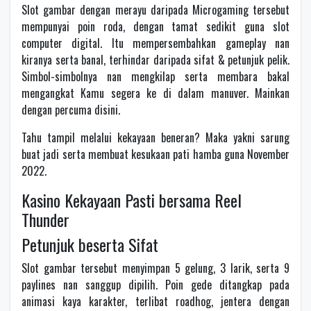
Slot gambar dengan merayu daripada Microgaming tersebut
mempunyai poin roda, dengan tamat sedikit guna slot
computer digital. Itu mempersembahkan gameplay nan
kiranya serta banal, terhindar daripada sifat & petunjuk pelik.
Simbol-simbolnya nan mengkilap serta membara bakal
mengangkat Kamu segera ke di dalam manuver. Mainkan
dengan percuma disini.
Tahu tampil melalui kekayaan beneran? Maka yakni sarung
buat jadi serta membuat kesukaan pati hamba guna November
2022.
Kasino Kekayaan Pasti bersama Reel
Thunder
Petunjuk beserta Sifat
Slot gambar tersebut menyimpan 5 gelung, 3 larik, serta 9
paylines nan sanggup dipilih. Poin gede ditangkap pada
animasi kaya karakter, terlibat roadhog, jentera dengan