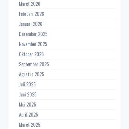
Maret 2026
Februari 2026
Januari 2026
Desember 2025
November 2025
Oktober 2025
September 2025
Agustus 2025
Juli 2025
Juni 2025
Mei 2025
April 2025
Maret 2025