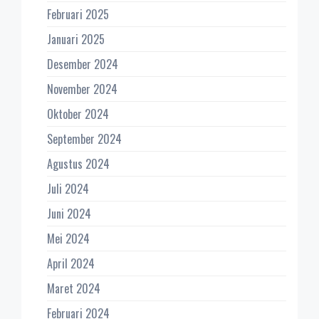
Februari 2025
Januari 2025
Desember 2024
November 2024
Oktober 2024
September 2024
Agustus 2024
Juli 2024
Juni 2024
Mei 2024
April 2024
Maret 2024
Februari 2024