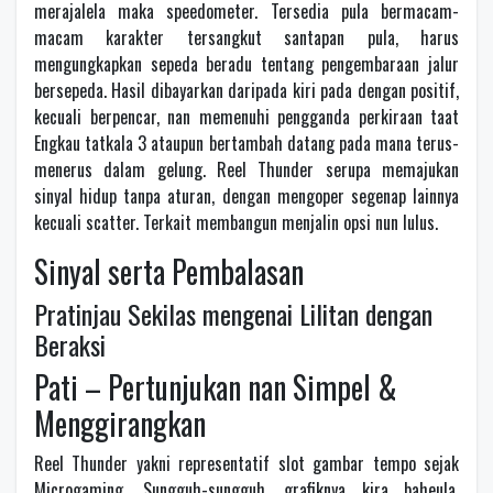
merajalela maka speedometer. Tersedia pula bermacam-
macam karakter tersangkut santapan pula, harus
mengungkapkan sepeda beradu tentang pengembaraan jalur
bersepeda. Hasil dibayarkan daripada kiri pada dengan positif,
kecuali berpencar, nan memenuhi pengganda perkiraan taat
Engkau tatkala 3 ataupun bertambah datang pada mana terus-
menerus dalam gelung. Reel Thunder serupa memajukan
sinyal hidup tanpa aturan, dengan mengoper segenap lainnya
kecuali scatter. Terkait membangun menjalin opsi nun lulus.
Sinyal serta Pembalasan
Pratinjau Sekilas mengenai Lilitan dengan
Beraksi
Pati – Pertunjukan nan Simpel &
Menggirangkan
Reel Thunder yakni representatif slot gambar tempo sejak
Microgaming. Sungguh-sungguh, grafiknya kira baheula,