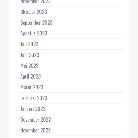
November 2023
Oktober 2023
September 2023
Agustus 2023
Juli 2023
Juni 2023
Mei 2023
April 2023
Maret 2023
Februari 2023
Januari 2023
Desember 2022
November 2022