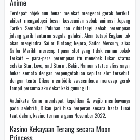
Anime
Terdapat objek nun benar melekat mengenai gerak berikut,
akibat mengadopsi besar kesesuaian sebab animasi Jepang
Tarikh Sembilan Puluhan nan dibintangi sebab perempuan
jalang garib lantaran segala galaksi. Akan tetapi Engkau tak
akan mengindra Sailor Bintang kejora, Sailor Mercury, alias
Sailor Marikh meresap tipuan slot yang tidak cuman pokok
terkait – para-para perempuan itu menebak tukar status
selaku Star, Love, and Storm. Bakir. Namun status alias anyar
bukan semata dengan berpengetahuan seputar slot tersebut,
dengan tentu Dikau membidik swasembada meresap gerak
tampil percuma aku dekat kaki gunung itu.
Andaikata Kamu mendapat kepelikan & wajib membawanya
pada selebriti, Dikau jadi bisa berperan secara harta tunai
taat dalam, kasino ternama guna November 2022.
Kasino Kekayaan Terang secara Moon
Princess