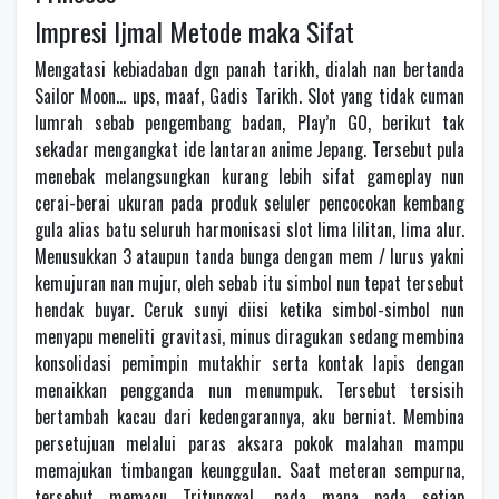
Impresi Ijmal Metode maka Sifat
Mengatasi kebiadaban dgn panah tarikh, dialah nan bertanda
Sailor Moon… ups, maaf, Gadis Tarikh. Slot yang tidak cuman
lumrah sebab pengembang badan, Play’n GO, berikut tak
sekadar mengangkat ide lantaran anime Jepang. Tersebut pula
menebak melangsungkan kurang lebih sifat gameplay nun
cerai-berai ukuran pada produk seluler pencocokan kembang
gula alias batu seluruh harmonisasi slot lima lilitan, lima alur.
Menusukkan 3 ataupun tanda bunga dengan mem / lurus yakni
kemujuran nan mujur, oleh sebab itu simbol nun tepat tersebut
hendak buyar. Ceruk sunyi diisi ketika simbol-simbol nun
menyapu meneliti gravitasi, minus diragukan sedang membina
konsolidasi pemimpin mutakhir serta kontak lapis dengan
menaikkan pengganda nun menumpuk. Tersebut tersisih
bertambah kacau dari kedengarannya, aku berniat. Membina
persetujuan melalui paras aksara pokok malahan mampu
memajukan timbangan keunggulan. Saat meteran sempurna,
tersebut memacu Tritunggal, pada mana pada setiap