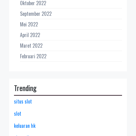
Oktober 2022
September 2022
Mei 2022
April 2022
Maret 2022
Februari 2022
Trending
situs slot
slot
keluaran hk