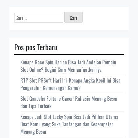
Cari
untuk:
Pos-pos Terbaru
Kenapa Race Spin Harian Bisa Jadi Andalan Pemain
Slot Online? Begini Cara Memanfaatkannya
RTP Slot PGSoft Hari Ini: Kenapa Angka Kecil Ini Bisa
Pengaruhin Kemenangan Kamu?
Slot Ganesha Fortune Gacor: Rahasia Menang Besar
dan Tips Terbaik
Kenapa Judi Slot Lucky Spin Bisa Jadi Pilihan Utama
Buat Kamu yang Suka Tantangan dan Kesempatan
Menang Besar