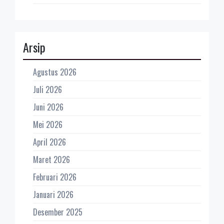
Arsip
Agustus 2026
Juli 2026
Juni 2026
Mei 2026
April 2026
Maret 2026
Februari 2026
Januari 2026
Desember 2025