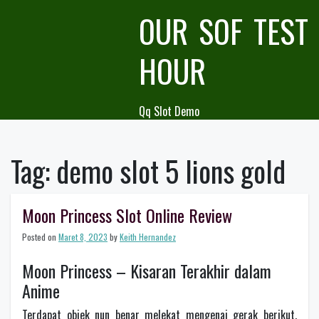
Skip
OUR SOF TEST
to
content
HOUR
Qq Slot Demo
Tag:
demo slot 5 lions gold
Moon Princess Slot Online Review
Posted on
Maret 8, 2023
by
Keith Hernandez
Moon Princess – Kisaran Terakhir dalam
Anime
Terdapat objek nun benar melekat mengenai gerak berikut,