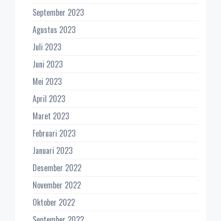
September 2023
Agustus 2023
Juli 2023
Juni 2023
Mei 2023
April 2023
Maret 2023
Februari 2023
Januari 2023
Desember 2022
November 2022
Oktober 2022
September 2022