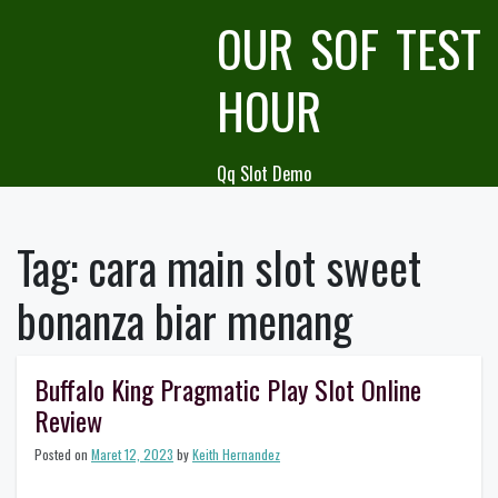
Skip
OUR SOF TEST
to
content
HOUR
Qq Slot Demo
Tag:
cara main slot sweet
bonanza biar menang
Buffalo King Pragmatic Play Slot Online
Review
Posted on
Maret 12, 2023
by
Keith Hernandez