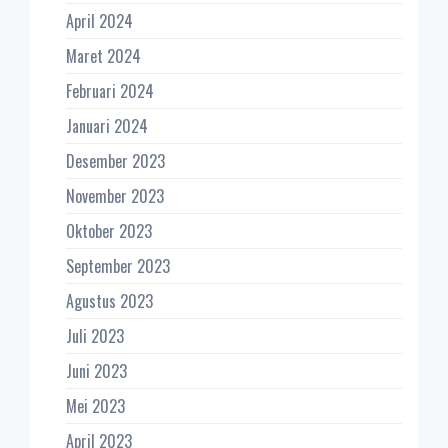
April 2024
Maret 2024
Februari 2024
Januari 2024
Desember 2023
November 2023
Oktober 2023
September 2023
Agustus 2023
Juli 2023
Juni 2023
Mei 2023
April 2023