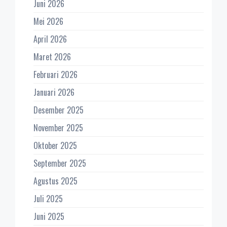
Juni 2026
Mei 2026
April 2026
Maret 2026
Februari 2026
Januari 2026
Desember 2025
November 2025
Oktober 2025
September 2025
Agustus 2025
Juli 2025
Juni 2025