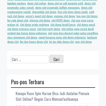
kutukan medusa
,
demo slot online
,
demo slot pg soft ganesha gold
,
demo slot
pragmatic aztec rupiah
,
demo slot pragmatic buffalo megaways
,
demo slot
spadegaming rupiah
,
djarumtoto slot demo
,
free slot plays demo mode
,
gold
rush slot demo
,
gonzo's quest slot demo
,
goonies slot demo
,
hop pop slot demo
,
koi gate demo slot
,
playson slot demo
,
slot 6000 demo
,
slot apa yang gacor
malam ini
,
slot demo gratis mahjong
,
slot demo kredit besar
,
slot demo pgsof
,
slot demo princess gacor
,
slot fruit party demo
,
slot online yang sering kasih
jackpot dan bonus tanpa potongan
,
slot yang bisa deposit pakai pulsa smartfren
,
starz megaways slot demo
,
sweet bonanza xmas slot demo indonesia
,
tambang
demo slot
,
the dog house demo slot
,
tic tac take demo slot
,
user slot demo
Cari
untuk:
Pos-pos Terbaru
Kenapa Race Spin Harian Bisa Jadi Andalan Pemain
Slot Online? Begini Cara Memanfaatkannya