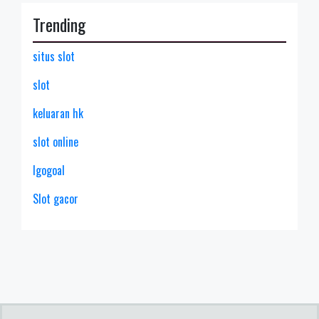
Trending
situs slot
slot
keluaran hk
slot online
lgogoal
Slot gacor