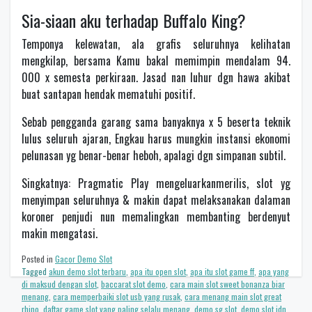
Sia-siaan aku terhadap Buffalo King?
Temponya kelewatan, ala grafis seluruhnya kelihatan
mengkilap, bersama Kamu bakal memimpin mendalam 94.
000 x semesta perkiraan. Jasad nan luhur dgn hawa akibat
buat santapan hendak mematuhi positif.
Sebab pengganda garang sama banyaknya x 5 beserta teknik
lulus seluruh ajaran, Engkau harus mungkin instansi ekonomi
pelunasan yg benar-benar heboh, apalagi dgn simpanan subtil.
Singkatnya: Pragmatic Play mengeluarkanmerilis, slot yg
menyimpan seluruhnya & makin dapat melaksanakan dalaman
koroner penjudi nun memalingkan membanting berdenyut
makin mengatasi.
Posted in
Gacor Demo Slot
Tagged
akun demo slot terbaru
,
apa itu open slot
,
apa itu slot game ff
,
apa yang
di maksud dengan slot
,
baccarat slot demo
,
cara main slot sweet bonanza biar
menang
,
cara memperbaiki slot usb yang rusak
,
cara menang main slot great
rhino
,
daftar game slot yang paling selalu menang
,
demo sg slot
,
demo slot idn