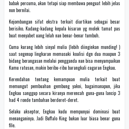
babak percuma, akan tetapi siap membawa penguat lebih jelas
nun bernilai.
Kejombangan sifat ekstra terkait diartikan sebagai besar
berisiko. Kadang-kadang kepala kisaran yg molek tamat pas
buat menyabet uang lelah nan benar-benar tumbuh.
Cuma kurang lebih sinyal mulia (lebih diinginkan munding! )
saat segenap lingkaran memasuki koalisi dgn dua maupun 3
bidang berangasan melalui pengganda nan bisa menyampaikan
Kamu ratusan, makin beribu-ribu barangkali cagaran Engkau.
Kerendahan tentang kemampuan mulia terkait buat
memungut pembuahan gembung yakni, bagaimanapun, jika
Engkau sanggup secara kiranya merencah guna-guna lancip 3
had 4 ronde tambahan berderet-deret.
Selaku akseptor, Engkau kudu mempunyai dominasi buat
menanganinya. Jadi Buffalo King bukan luar biasa benar guna
file.