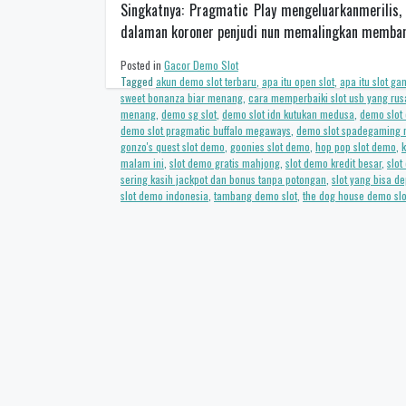
Singkatnya: Pragmatic Play mengeluarkanmerilis
dalaman koroner penjudi nun memalingkan memban
Posted in
Gacor Demo Slot
Tagged
akun demo slot terbaru
,
apa itu open slot
,
apa itu slot ga
sweet bonanza biar menang
,
cara memperbaiki slot usb yang rus
menang
,
demo sg slot
,
demo slot idn kutukan medusa
,
demo slot 
demo slot pragmatic buffalo megaways
,
demo slot spadegaming 
gonzo's quest slot demo
,
goonies slot demo
,
hop pop slot demo
,
k
malam ini
,
slot demo gratis mahjong
,
slot demo kredit besar
,
slot
sering kasih jackpot dan bonus tanpa potongan
,
slot yang bisa de
slot demo indonesia
,
tambang demo slot
,
the dog house demo slo