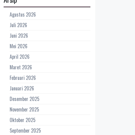
Agustus 2026
Juli 2026
Juni 2026
Mei 2026
April 2026
Maret 2026
Februari 2026
Januari 2026
Desember 2025
November 2025
Oktober 2025
September 2025