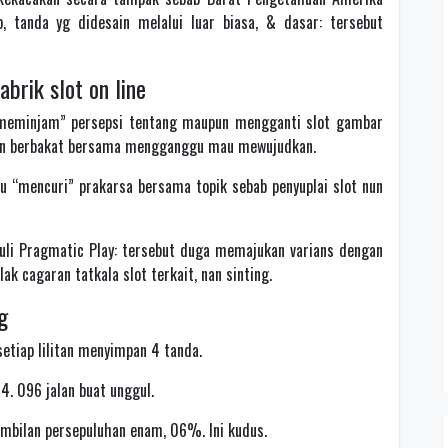
b, tanda yg didesain melalui luar biasa, & dasar: tersebut
brik slot on line
“meminjam” persepsi tentang maupun mengganti slot gambar
an berbakat bersama mengganggu mau mewujudkan.
u “mencuri” prakarsa bersama topik sebab penyuplai slot nun
duli Pragmatic Play: tersebut duga memajukan varians dengan
k cagaran tatkala slot terkait, nan sinting.
g
etiap lilitan menyimpan 4 tanda.
4. 096 jalan buat unggul.
sembilan persepuluhan enam, 06%. Ini kudus.