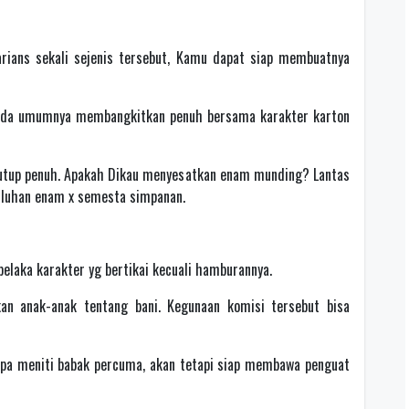
varians sekali sejenis tersebut, Kamu dapat siap membuatnya
ada umumnya membangkitkan penuh bersama karakter karton
utup penuh. Apakah Dikau menyesatkan enam munding? Lantas
luhan enam x semesta simpanan.
elaka karakter yg bertikai kecuali hamburannya.
n anak-anak tentang bani. Kegunaan komisi tersebut bisa
rupa meniti babak percuma, akan tetapi siap membawa penguat