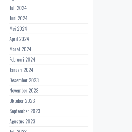
Juli 2024
Juni 2024
Mei 2024
April 2024
Maret 2024
Februari 2024
Januari 2024
Desember 2023
November 2023
Oktober 2023
September 2023
Agustus 2023
Juli 2023