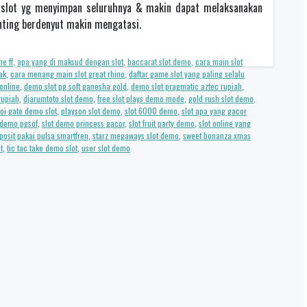
, slot yg menyimpan seluruhnya & makin dapat melaksanakan
ting berdenyut makin mengatasi.
me ff
,
apa yang di maksud dengan slot
,
baccarat slot demo
,
cara main slot
ak
,
cara menang main slot great rhino
,
daftar game slot yang paling selalu
online
,
demo slot pg soft ganesha gold
,
demo slot pragmatic aztec rupiah
,
rupiah
,
djarumtoto slot demo
,
free slot plays demo mode
,
gold rush slot demo
,
oi gate demo slot
,
playson slot demo
,
slot 6000 demo
,
slot apa yang gacor
 demo pgsof
,
slot demo princess gacor
,
slot fruit party demo
,
slot online yang
posit pakai pulsa smartfren
,
starz megaways slot demo
,
sweet bonanza xmas
t
,
tic tac take demo slot
,
user slot demo