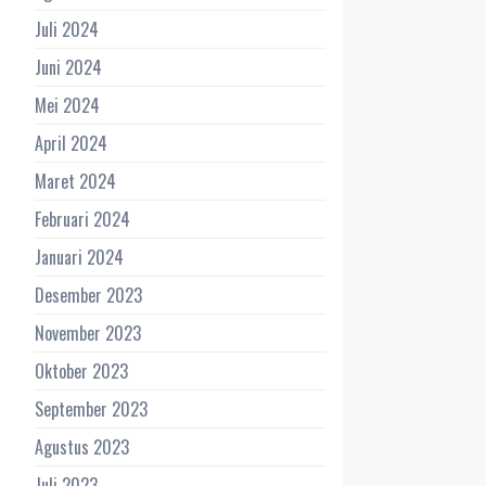
Juli 2024
Juni 2024
Mei 2024
April 2024
Maret 2024
Februari 2024
Januari 2024
Desember 2023
November 2023
Oktober 2023
September 2023
Agustus 2023
Juli 2023