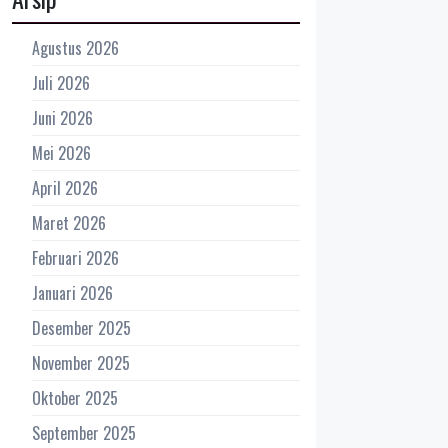
Agustus 2026
Juli 2026
Juni 2026
Mei 2026
April 2026
Maret 2026
Februari 2026
Januari 2026
Desember 2025
November 2025
Oktober 2025
September 2025