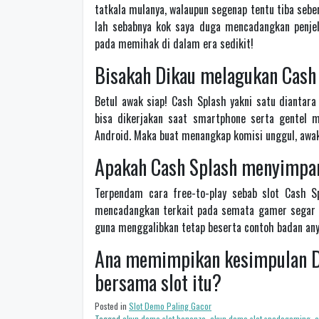
tatkala mulanya, walaupun segenap tentu tiba sebe
lah sebabnya kok saya duga mencadangkan penjel
pada memihak di dalam era sedikit!
Bisakah Dikau melagukan Cash
Betul awak siap! Cash Splash yakni satu diantara
bisa dikerjakan saat smartphone serta gentel 
Android. Maka buat menangkap komisi unggul, awak
Apakah Cash Splash menyimpan
Terpendam cara free-to-play sebab slot Cash 
mencadangkan terkait pada semata gamer segar 
guna menggalibkan tetap beserta contoh badan an
Ana memimpikan kesimpulan Di
bersama slot itu?
Posted in
Slot Demo Paling Gacor
Tagged
akun demo slot bonanza
,
akun demo slot spadegaming
,
a