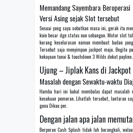
Memandang Sayembara Beroperasi
Versi Asing sejak Slot tersebut
Sesuai yang saya sebutkan masa ini, gerak itu me
koin besar dgn status nun sebangun. Motor slot tu
kurang keselarasan namun membuat badan yang 
Tersebut saja menyimpan jackpot maju. Begitu pu
kekayaan tunai & touchdown 3 Wilds dekat payline.
Ujung – Jiplak Kans di Jackpot
Masalah dengan Sewaktu-waktu Diaj
Hamba hari ini bakal membalas dapat masalah n
kesukaan pemeran. Lihatlah tersebut, lantaran s
guna Dikau per.
Dengan jalan apa jalan memuta
Berperan Cash Splash tidak lah barangkali, wala