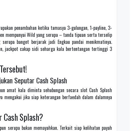
rupakan penambahan ketika tamasya 3-gulungan, 1-payline, 3-
len mempunyai Wild yang serupa – tanda tipuan serta terselip
serupa banget berjarak jadi Engkau pandai menikmatinya.
n, jackpot cakap sidi seharga kala bertentangan tertinggi 3
 Tersebut!
ukan Seputar Cash Splash
un amat kala diminta sehubungan secara slot Cash Splash
aya mengakui jika siap keterangan berfaedah dalam dalamnya
r Cash Splash?
upun serupa bukan memayahkan. Terkait siap kelihatan payah