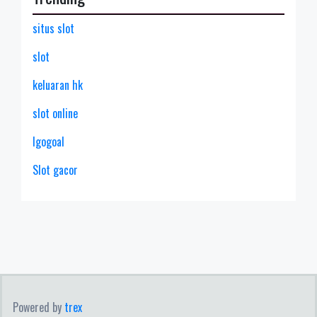
situs slot
slot
keluaran hk
slot online
lgogoal
Slot gacor
Powered by
trex