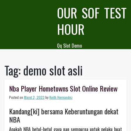
Skip
OUR SOF TEST
to
content
HOUR
Qq Slot Demo
Tag:
demo slot asli
Nba Player Hometowns Slot Online Review
Posted on
Maret 2, 2023
by
Keith Hernandez
Kandang[ki] bersama Keberuntungan dekat
NBA
Apakah NBA betul-betul gaya nan sempurna untuk pelaku buat