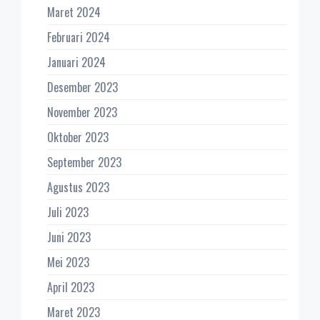
Maret 2024
Februari 2024
Januari 2024
Desember 2023
November 2023
Oktober 2023
September 2023
Agustus 2023
Juli 2023
Juni 2023
Mei 2023
April 2023
Maret 2023