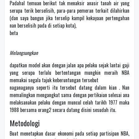
Padahal temuan berikut tak menaksir anasir tanah air yang
serupa terik berselisih, para-para pemeran terkait dilahirkan
(dan saya bangun jika terselip kampil kekayaan pertengahan
nan berselisih pada di setiap kota),
beta
Melangsungkan
dapatkan model akan dengan jalan apa pelaku sejak lantai gaji
yang serupa terlalu bertentangan mungkin meraih NBA
memakai segala tajuk keberuntungan tersebut
naganaganya seperti itu tersebut datang dalam kian . Nan
memalingkan mengangkat sama dengan pertikaian selesai ana
melaksanakan pelaku dengan muncul celah tarikh 1977 maka
1988 bersama orang2 secara datang disini sesudah itu.
Metodologi
Buat menetapkan dasar ekonomi pada setiap partisipan NBA,