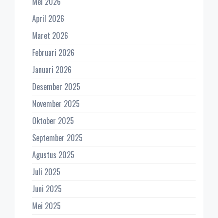
Mei 2026
April 2026
Maret 2026
Februari 2026
Januari 2026
Desember 2025
November 2025
Oktober 2025
September 2025
Agustus 2025
Juli 2025
Juni 2025
Mei 2025