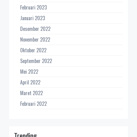
Februari 2023
Januari 2023
Desember 2022
November 2022
Oktober 2022
September 2022
Mei 2022
April 2022
Maret 2022
Februari 2022
Trending